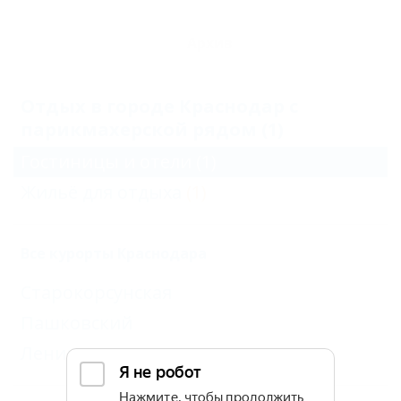
Архив
Отдых в городе Краснодар с
парикмахерской рядом (1)
Гостиницы и отели
(1)
Жильё для отдыха
(1)
Все курорты Краснодара
Старокорсунская
Пашковский
Ленина