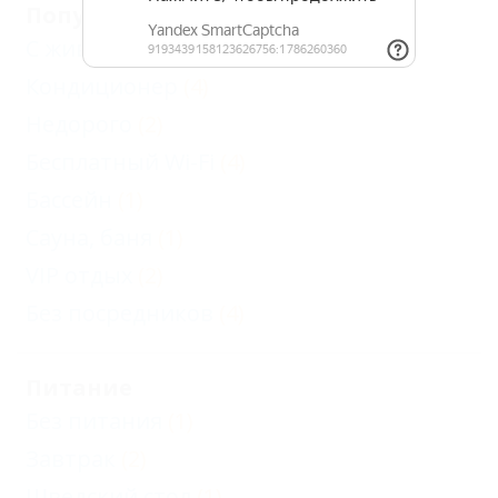
Популярные
С животными - разрешено
(1)
Кондиционер
(4)
Недорого
(2)
Бесплатный Wi-Fi
(4)
Бассейн
(1)
Сауна, баня
(1)
VIP отдых
(2)
Без посредников
(4)
Питание
Без питания
(1)
Завтрак
(2)
Шведский стол
(1)