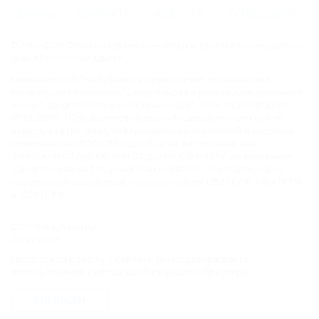
ГЛАВНАЯ
КОНТАКТЫ
НОВОСТИ
ПУТЕВОДИТЕЛЬ
© 2006–2026 Отдых.на Кубани.ру — отдых и туризм в Краснодарском
крае и Республике Адыгея.
Компании ООО "На Кубани.ру" принадлежит доменное имя
nakubani.ru на основании "Свидетельства о регистрации доменного
имени", свидетельство о регистрации СМИ –Эл № ФС77-79732 от
07.12.2020 г. (12+), зарегистрировано Федеральной службой по
надзору в сфере связи, информационных технологий и массовых
коммуникаций (РОСКОМНАДЗОР), а так же товарный знак
"НАКУБАНИ ОТДЫХ КУБАНИ ОТДЫХ.НА КУБАНИ.РУ" на основании
"Свидетельства на Товарный Знак № 547792". Это подтверждает
юридическую защиту прав, согласно статьям 1252 ГК РФ, 1484 ГК РФ
и 1229 ГК РФ.
ООО "На Кубани.ру"
2312157635
1082312013827
Продолжая работу с сайтом, вы подтверждаете
Все права защищены.
использование сайтом cookies вашего браузера.
Присоединяйтесь к нам!
СОГЛАСЕН