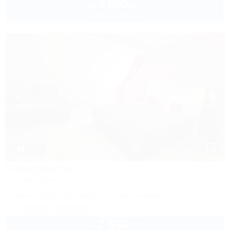
3 600
руб.
от
2 взр. в августе
1 / 6
Vista (Виста)
Гостевой дом
Краснодар, ул. Памирская, 11
Питание
Wi-Fi
Кондиционер
Автостоянка
Показать телефон
2 690
руб.
от