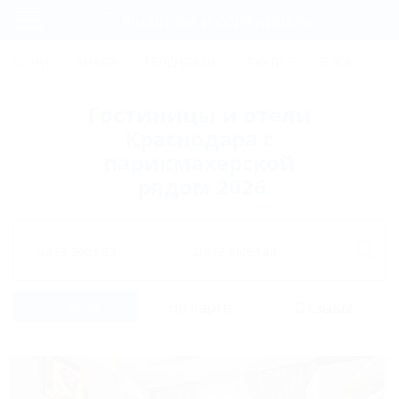
Фильтры и сортировка
Главная
СОЧИ
АНАПА
ГЕЛЕНДЖИК
ТУАПСЕ
ЕЙСК
КР
Регистрация
Гостиницы и отели
Вход
Краснодара с
парикмахерской
рядом 2026
Дата заезда
Дата выезда
Список
На карте
Отзывы