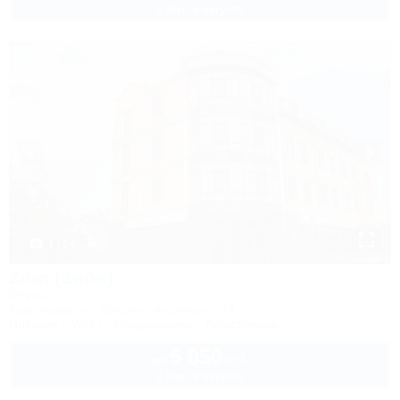
2 взр. в августе
1 / 14
Zion (Зион)
Отель
Краснодар, ул. Красных партизан, 171
Питание
Wi-Fi
Кондиционер
Автостоянка
5 950
руб.
от
2 взр. в августе