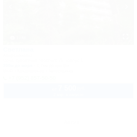
1 / 48
Светлана
Апартаменты
Сочи, Курортный проспект, 75, корпус 1
300м до моря
1,7км до центра
Wi-Fi
Кондиционер
Автостоянка
+7 (952) 857-50-50
7 500
руб.
от
2 взр. в августе
Архив