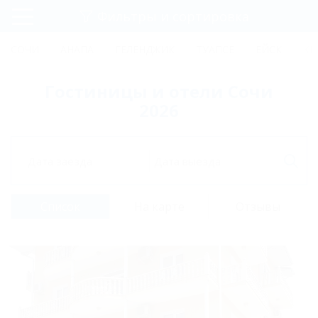
Фильтры и сортировка
Главная
СОЧИ
АНАПА
ГЕЛЕНДЖИК
ТУАПСЕ
ЕЙСК
КР
Регистрация
Гостиницы и отели Сочи
Вход
2026
Дата заезда
Дата выезда
Список
На карте
Отзывы