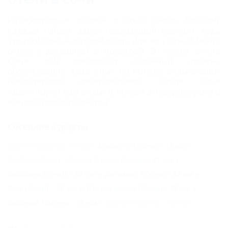
Разнообразных
отелей в Сочи
много. Поэтому
каждый найдет здесь подходящий вариант: будь
это громадный сетевой отель или же уютный мини-
отель с домашней атмосферой. В любом
отеле
Сочи
вам предложат отличный уровень
обслуживания, ведь опыт по приему отдыхающих
накапливался десятилетиями. Отели Сочи
гарантируют вам отдых в теплой атмосфере уюта и
южного гостеприимства!
Соседние курорты
Кудепста (Сочи) - 15 км
Мацеста (Сочи) - 15 км
Уч-Дере (Сочи) - 26 км
Адлер (Сочи) - 31 км
Вардане (Сочи) - 33 км
Дагомыс (Сочи) - 33 км
Лоо (Сочи) - 33 км
Лазаревское (Сочи) - 72 км
Красная Поляна - 75 км
Шепси (Туапсе) - 103 км