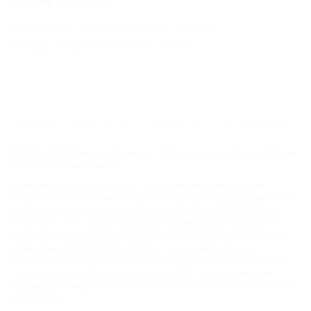
Другие курорты
ГЕЛЕНДЖИК - 171 км
АНАПА - 241 км
Кучугуры (Темрюкский Район) - 299 км
ГЛАВНАЯ
КОНТАКТЫ
НОВОСТИ
ПУТЕВОДИТЕЛЬ
© 2006–2026 Отдых.на Кубани.ру — отдых и туризм в Краснодарском
крае и Республике Адыгея.
Компании ООО "На Кубани.ру" принадлежит доменное имя
nakubani.ru на основании "Свидетельства о регистрации доменного
имени", свидетельство о регистрации СМИ –Эл № ФС77-79732 от
07.12.2020 г. (12+), зарегистрировано Федеральной службой по
надзору в сфере связи, информационных технологий и массовых
коммуникаций (РОСКОМНАДЗОР), а так же товарный знак
"НАКУБАНИ ОТДЫХ КУБАНИ ОТДЫХ.НА КУБАНИ.РУ" на основании
"Свидетельства на Товарный Знак № 547792". Это подтверждает
юридическую защиту прав, согласно статьям 1252 ГК РФ, 1484 ГК РФ
и 1229 ГК РФ.