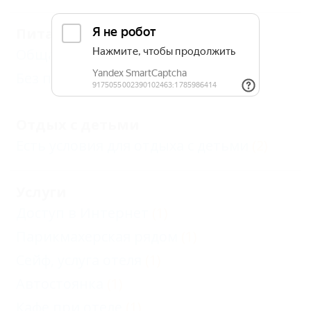
Питание
Общая кухня
(1)
Без питания
(1)
Отдых с детьми
Есть условия для отдыха с детьми
(2)
Услуги
Доступ в Интернет
(1)
Парикмахерская рядом
(1)
Сейф, услуга отеля
(1)
Автостоянка
(1)
Кафе при отеле
(1)