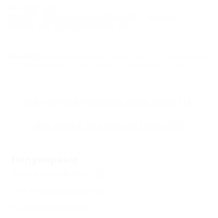
Почтовый адрес:
353407, Краснодарский край, г. Анапа, п.
Сукко, ул. Центральная, 22
ВНИМАНИЕ!
Вся информация предоставлена объектом. Редакция портала
не несёт ответственность за достоверность представленных данных.
Все
частные гостевые дома Сукко
(12)
Всё
жильё для отдыха Сукко
(77)
Популярные
Бесплатный Wi-Fi
(5)
Без посредников
(5)
Кондиционер
(5)