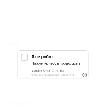
Недорого
(5)
Бассейн
(1)
Детская площадка
(3)
Возле моря
(1)
Пляж
Галечный
(1)
Детский бассейн
(1)
Парашют
(1)
Песчаный
(5)
Лежаки
(4)
Еще
Питание