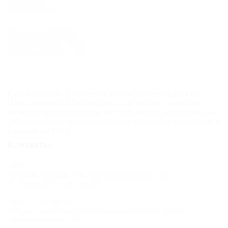
Без питания
Расчетное время
Время заезда: 14:00
Время выезда: 12:00
К сожалению, Гостевой дом «Гостевой дом на
Центральной 22» находится в архиве, и мы не
можем гарантировать актуальность информации.
Объектом не предоставлены данные о внесении в
Единый реестр.
Контакты
Адрес:
Анапа, Сукко, ул. Центральная, 22
Показать на карте
Адрес в Интернете:
https://otdih.nakubani.ru/gostevoi-dom-
tsentralnaya-22/