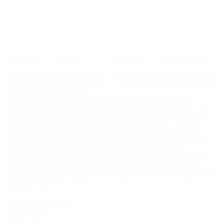
ГЛАВНАЯ
КОНТАКТЫ
НОВОСТИ
ПУТЕВОДИТЕЛЬ
© 2006–2026 Отдых.на Кубани.ру — отдых и туризм в Краснодарском
крае и Республике Адыгея.
Компании ООО "На Кубани.ру" принадлежит доменное имя
nakubani.ru на основании "Свидетельства о регистрации доменного
имени", свидетельство о регистрации СМИ –Эл № ФС77-79732 от
07.12.2020 г. (12+), зарегистрировано Федеральной службой по
надзору в сфере связи, информационных технологий и массовых
коммуникаций (РОСКОМНАДЗОР), а так же товарный знак
"НАКУБАНИ ОТДЫХ КУБАНИ ОТДЫХ.НА КУБАНИ.РУ" на основании
"Свидетельства на Товарный Знак № 547792". Это подтверждает
юридическую защиту прав, согласно статьям 1252 ГК РФ, 1484 ГК РФ
и 1229 ГК РФ.
ООО "На Кубани.ру"
2312157635