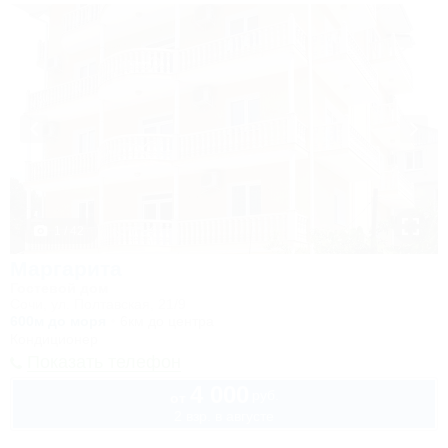
1 / 42
Маргарита
Гостевой дом
Сочи, ул. Полтавская, 21/9
600м до моря
6км до центра
Кондиционер
Показать телефон
4 000
руб.
от
2 взр. в августе