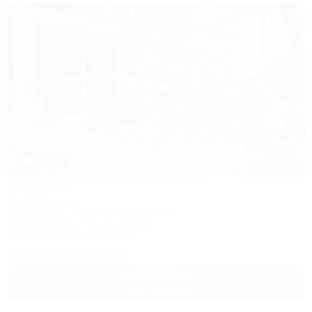
1 / 22
Усадьба
Гостевой дом
Сочи, Адлер, ул. Просвещения, 50а
150м до моря
7км до центра
Кондиционер
Автостоянка
+7 (918) 206-25-73
4 500
руб.
от
2 взр. в августе