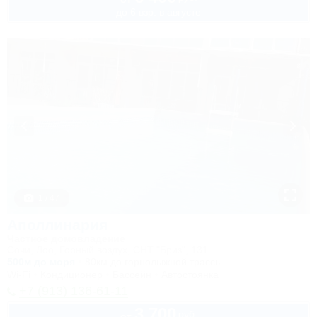
до 6 взр. в августе
1 / 47
Аполлинария
Частное домовладение
Сочи, Лоо, Горный воздух, СНТ "Бриз", 131
500м до моря
80км до горнолыжной трассы
Wi-Fi
Кондиционер
Бассейн
Автостоянка
+7 (913) 136-61-11
3 700
руб.
от