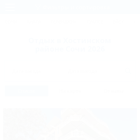
Фильтры и сортировка
Главная
СОЧИ
АНАПА
ГЕЛЕНДЖИК
ТУАПСЕ
ЕЙСК
КР
Регистрация
Отдых в Хостинском
Вход
районе Сочи 2026
Дата заезда
Дата выезда
Список
На карте
Отзывы