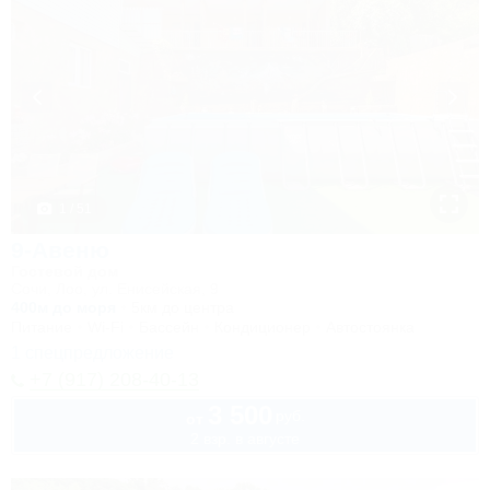
1 / 51
9-Авеню
Гостевой дом
Сочи, Лоо, ул. Енисейская, 9
400м до моря
5км до центра
Питание
Wi-Fi
Бассейн
Кондиционер
Автостоянка
1 спецпредложение
+7 (917) 208-40-13
3 500
руб.
от
2 взр. в августе