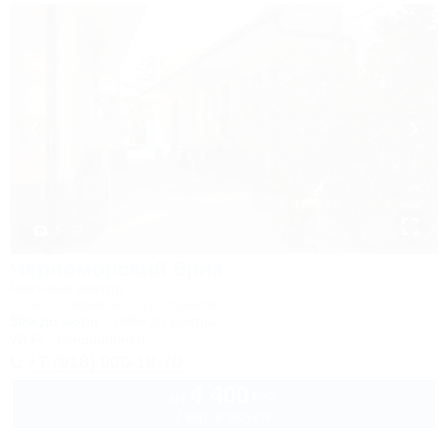
1 / 37
Черноморский бриз
Частный сектор
Сочи, Лазаревское, ул. Ушакова
50м до моря
789м до центра
Wi-Fi
Кондиционер
+7 (918) 900-19-70
4 400
руб.
от
2 взр. в августе