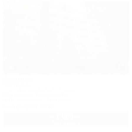
1 / 48
Светлана
Апартаменты
Сочи, Курортный проспект, 75, корпус 1
300м до моря
1,7км до центра
Wi-Fi
Кондиционер
Автостоянка
+7 (952) 857-50-50
7 500
руб.
от
2 взр. в августе