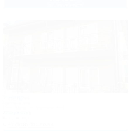
до 3 взр. в августе
1 / 23
У Наиры
Частный дом
Сочи, Адлер, ул. Крупской, 40/3
200м до моря
Кондиционер
+7 (918) 407-90-98