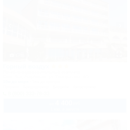
1 / 85
Горный воздух
Лечебно-оздоровительный комплекс
Сочи, Лоо, Атарбеково, ул. Таганрогская, 4/3
10м до моря
5км до центра
Питание
Кондиционер
Бассейн
Автостоянка
8 (800) 333-78-33
4 400
руб.
от
1 взр. в августе