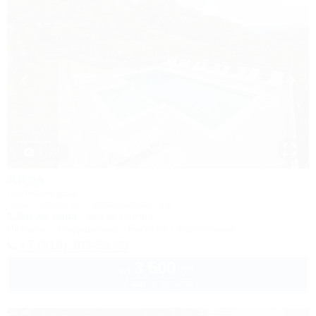
1 / 22
Аида
Гостевой дом
Сочи, Адлер, ул. Православная, 48
1,2км до моря
5км до центра
Питание
Кондиционер
Бассейн
Автостоянка
+7 (918) 303-58-28
3 500
руб.
от
2 взр. в августе