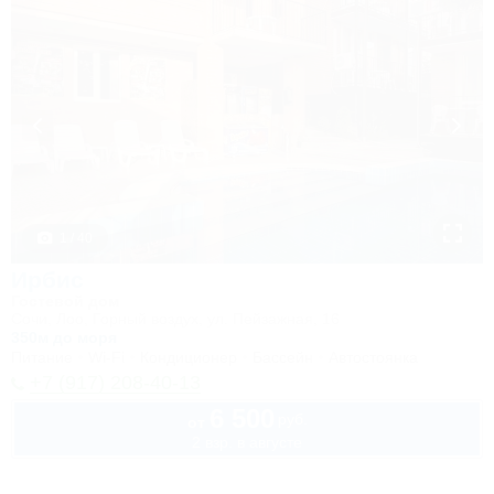
1 / 40
Ирбис
Гостевой дом
Сочи, Лоо, Горный воздух, ул. Пейзажная, 16
350м до моря
Питание
Wi-Fi
Кондиционер
Бассейн
Автостоянка
+7 (917) 208-40-13
6 500
руб.
от
2 взр. в августе