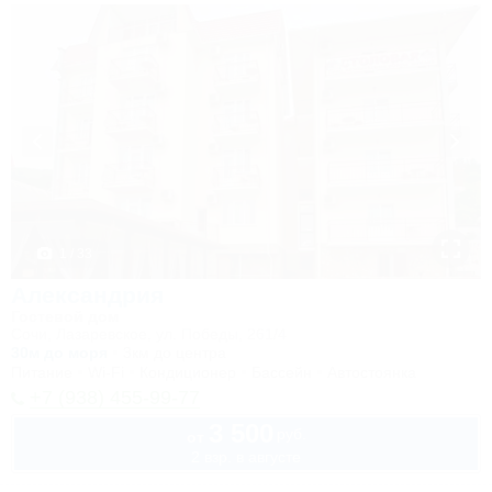
1 / 33
Александрия
Гостевой дом
Сочи, Лазаревское, ул. Победы, 261/4
30м до моря
3км до центра
Питание
Wi-Fi
Кондиционер
Бассейн
Автостоянка
+7 (938) 455-99-77
3 500
руб.
от
2 взр. в августе