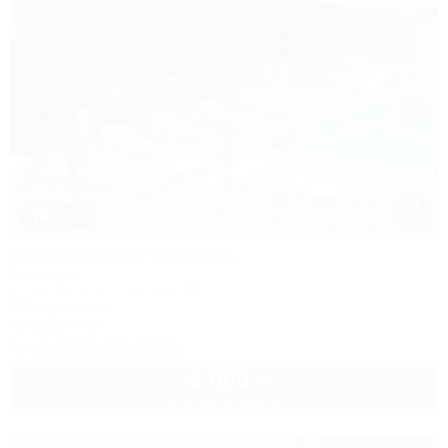
1 / 28
Квартира на Чкалова
Квартира
Сочи, Адлер, ул. Чкалова, 11
300м до моря
Кондиционер
+7 (918) 499-23-05
5 000
руб.
от
до 4 взр. в августе