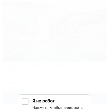
1 / 49
White House (Вайт Хаус)
Гостевой дом
Сочи, Лоо, СНТ Бриз, 64
350м до моря
Питание
Wi-Fi
Кондиционер
Бассейн
Автостоянка
+7 (917) 20-84-013
5 500
руб.
от
2 взр. в августе