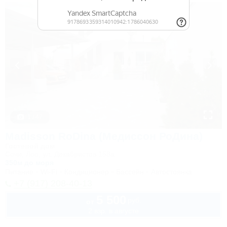
1 / 47
Madisson RoDina (Медиссон РоДина)
Гостевой дом
Сочи, Лоо, ул. Декабристов 158а
350м до моря
Питание
Wi-Fi
Кондиционер
Бассейн
Автостоянка
+7 (917) 208-40-13
5 500
руб.
от
2 взр. в августе