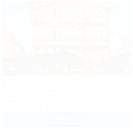
1 / 13
ЭрЭм
Гостевой дом
Сочи, Адлер, ул. Прибрежная, 23
30м до моря
6км до центра
Питание
Wi-Fi
Кондиционер
Бассейн
Автостоянка
8 (800) 101-51-79
5 600
руб.
от
2 взр. в августе