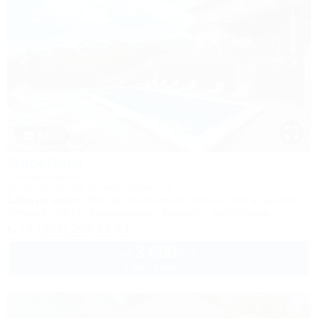
1 / 23
МореЛето
Гостевой дом
Сочи, Адлер, ул. Православная, 31
1,2км до моря
40м до горнолыжной трассы
5км до центра
Питание
Wi-Fi
Кондиционер
Бассейн
Автостоянка
+7 (995) 203-83-43
3 600
руб.
от
2 взр. в августе