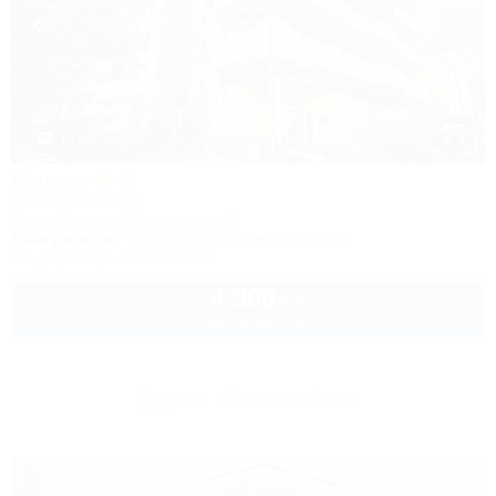
1 / 25
Мария
Мини-гостиница
Сочи, Хоста, ул. Платановая, 2
200м до моря
52км до горнолыжной трассы
Кондиционер
Автостоянка
4 300
руб.
от
2 взр. в августе
Другие объекты Сочи