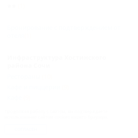
(1)
Бронирование с подтверждением от
отеля
(1)
Инфраструктура Хостинского
района Сочи
Рестораны
(10)
Кафе и пиццерии
(9)
Кафе
(9)
Бары
(8)
Продолжая работу с сайтом, вы подтверждаете
использование сайтом cookies вашего браузера.
Музеи и галереи
(4)
Еще
СОГЛАСЕН