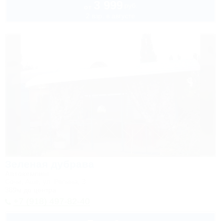
3 999
руб.
от
2 взр. в августе
Зеленая дубрава
Автокемпинг
Сочи, Аше, ул. Репина, 3
389м до центра
+7 (918) 497-82-40