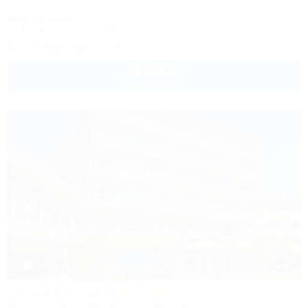
Сочи, Сириус, ул. 65 лет Победы, 49
300м до моря
Wi-Fi
Кондиционер
Автостоянка
+7 (918) 108-75-82
6 000
руб.
от
2 взр. в августе
1 / 85
Горный воздух
Лечебно-оздоровительный комплекс