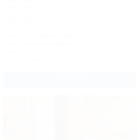
(Санпарко)
Отель
Анапа, Пионерский проспект, 12
150м до моря
Питание
Wi-Fi
Кондиционер
Бассейн
Автостоянка
Акция "День рождения на море!"
Акция "Длительное проживание"
Акция "Постоянные гости"
Акция "Выгодный сезон"
8 (800) 301-17-82
17 800
руб.
от
2 взр. в августе