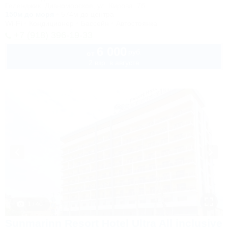
Геленджик, Дивноморское, ул. Кирова, 7б
150м до моря
574м до центра
Wi-Fi
Кондиционер
Бассейн
Автостоянка
+7 (918) 396-19-33
6 000
руб.
от
2 взр. в августе
1 / 40
Sunmarinn Resort Hotel Ultra All inclusive