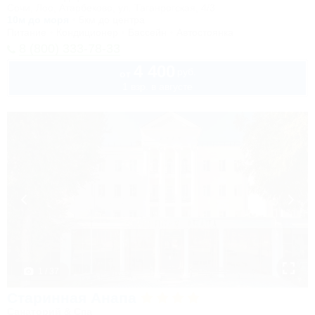
Сочи, Лоо, Атарбеково, ул. Таганрогская, 4/3
10м до моря
5км до центра
Питание
Кондиционер
Бассейн
Автостоянка
8 (800) 333-78-33
4 400
руб.
от
1 взр. в августе
1 / 37
Старинная Анапа
Санаторий & Спа