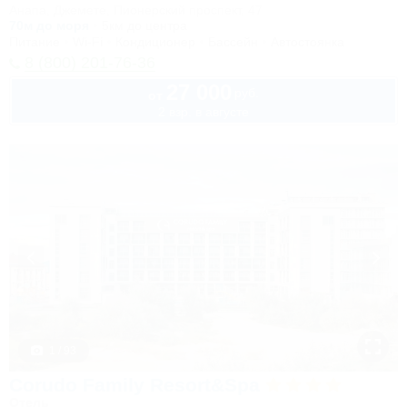
Анапа, Джемете, Пионерский проспект, 47
70м до моря
5км до центра
Питание
Wi-Fi
Кондиционер
Бассейн
Автостоянка
8 (800) 201-76-36
27 000
руб.
от
2 взр. в августе
1 / 93
Corudo Family Resort&Spa
Отель