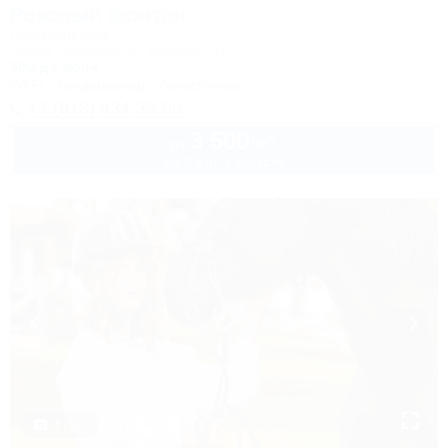
Розовый фонтан
Гостевой дом
Анапа, Джемете, ул. Морская, 18
50м до моря
Wi-Fi
Кондиционер
Автостоянка
+7 (918) 434-33-56
3 500
руб.
от
до 3 взр. в августе
1 / 19