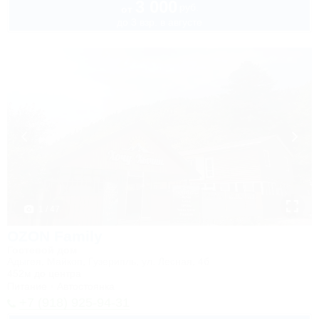
3 000
руб.
от
до 3 взр. в августе
1 / 47
OZON Family
Гостевой дом
Адыгея, Майкоп, Гузерипль, ул. Лесная, 4б
452м до центра
Питание
Автостоянка
+7 (918) 925-94-31