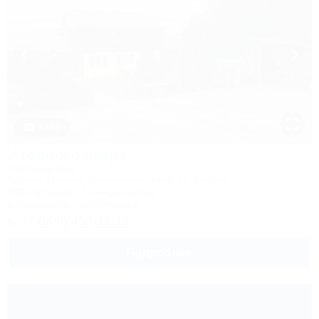
1 / 18
У горного озера
Гостевой дом
Адыгея, Майкоп, Каменномостский, ул. Гоголя
500м до воды
1,4км до центра
Кондиционер
Автостоянка
+7 (909) 453-11-13
Подробнее