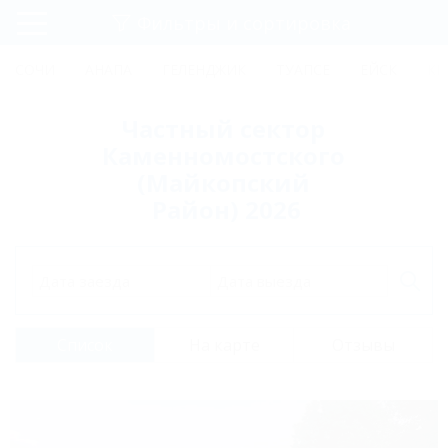
Фильтры и сортировка
Главная
СОЧИ
АНАПА
ГЕЛЕНДЖИК
ТУАПСЕ
ЕЙСК
КР
Регистрация
Частный сектор
Вход
Каменномостского
(Майкопский
Район) 2026
Дата заезда
Дата выезда
Список
На карте
Отзывы