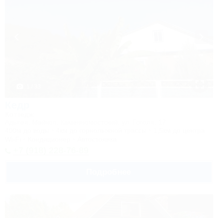
1 / 33
Кедр
Коттедж
Адыгея, Майкоп, Каменномостский, ул. Гоголя, 17
400м до воды
4км до горнолыжной трассы
1,5км до центра
Wi-Fi
Кондиционер
Автостоянка
+7 (918) 228-76-89
Подробнее