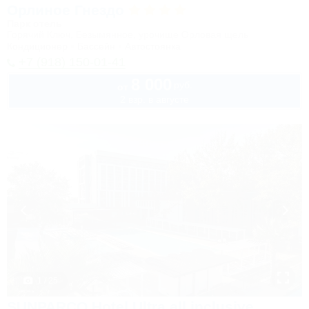
Орлиное Гнездо
Парк отель
Горячий Ключ, Безымянное, урочище Орловая щель
Кондиционер
Бассейн
Автостоянка
+7 (918) 150-01-41
8 000
руб.
от
2 взр. в августе
1 / 25
SUNPARCO Hotel Ultra all inclusive