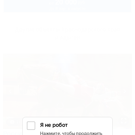
20 000
руб.
от
до 8 взр. в августе
Другие объекты Краснодарского края
и Адыгеи
1 / 7
Россия