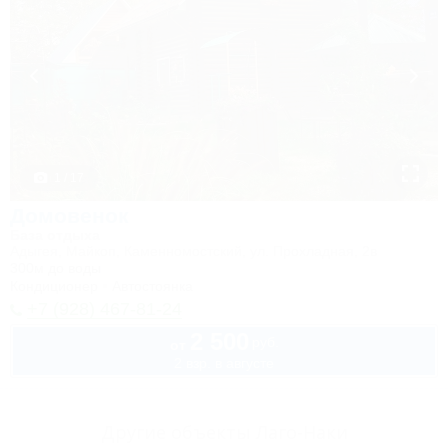
1 / 17
Домовенок
База отдыха
Адыгея, Майкоп, Каменномостский, ул. Прохладная, 2в
300м до воды
Кондиционер
Автостоянка
+7 (928) 467-81-24
2 500
руб.
от
2 взр. в августе
Другие объекты Лаго-Наки