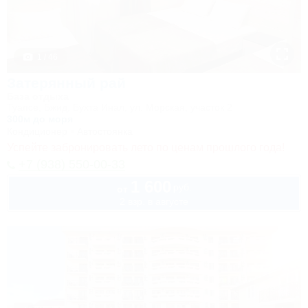
1 / 46
Затерянный рай
База отдыха
Туапсе, Бжид, Бухта Инал, ул. Морская, участок 2
300м до моря
Кондиционер
Автостоянка
Успейте забронировать лето по ценам прошлого года!
+7 (938) 550-00-33
1 600
руб.
от
2 взр. в августе