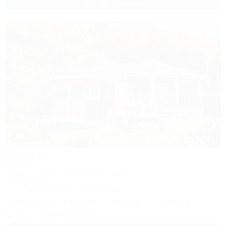
до 4 взр. в августе
1 / 16
Пикник
Коттедж
Адыгея, Майкоп, Хамышки, ул. Мира, 6с
300м до воды
Wi-Fi
Кондиционер
Автостоянка
Акция "Отдыхай дольше — плати на 10% меньше"
+7 (918) 359-02-63