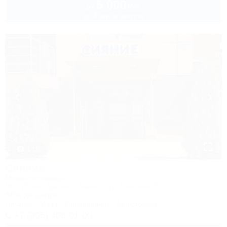
5 000
руб.
от
до 3 взр. в августе
1 / 5
Сияние
Мини-гостиница
Республика Адыгея, г. Майкоп, ул. Гагарина 26а
849м до центра
Питание
Wi-Fi
Кондиционер
Автостоянка
+7 (905) 406-01-00