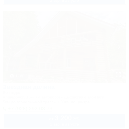
2 взр. в августе
1 / 60
Звездная долина
Коттедж
Апшеронск, 16-й км автодороги Даховская-Лаго-Наки
5км до горнолыжной трассы
39км до центра
+7 (928) 292-03-73
3 200
руб.
от
2 взр. в августе