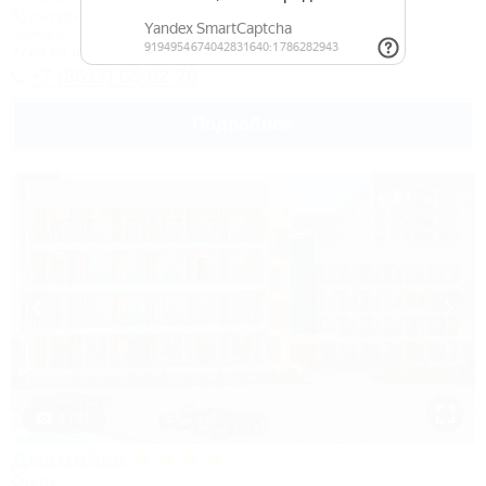
Культурно-туристический комплекс
Новороссийск, Камчатка, ул. Короленко, 18
27км до центра
+7 (8617) 65-62-76
Подробнее
1 / 31
Джамайка
Отель