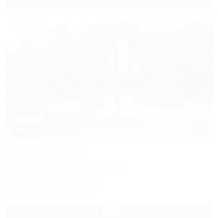
2 взр. в августе
1 / 46
Орлиное гнездо
Гостевой дом
Адыгея, Даховская, ул. Ключевая, 67А
1м до воды
Wi-Fi
Бассейн
Автостоянка
+7 (938) 467-35-65
5 000
руб.
от