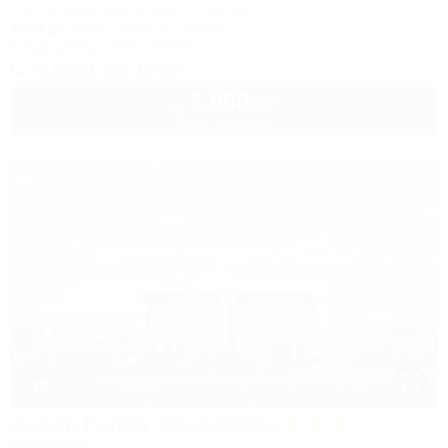
Туапсе, Бжид, Бухта Инал, 2 участок
270м до моря
200м до центра
Кондиционер
Автостоянка
+7 (918) 118-10-40
1 600
руб.
от
2 взр. в августе
1 / 23
Aurum Family Resort&Spa
Отель&SPA