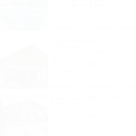
10м до воды
5км до центра
Питание
Wi-Fi
Кондиционер
Бассейн
76 отзывов
Описание
Фотографии
На ка
Старая Мельница
База отдыха
Мостовской, ул. Курортная, 1а
5км до центра
Питание
Wi-Fi
Кондиционер
Бассейн
48 отзывов
Описание
Фотографии
На ка
Relax House (Релакс Хаус)
Гостевой дом
Мостовской, ул. Красная, 17
Кондиционер
Бассейн
Автостоянка
2 отзыва