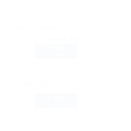
Автостоянка
рте
Показать телефон
8.5
рейтинг:
2 000
руб.
от
2 взр. в августе
Автостоянка
рте
Показать телефон
12 000
руб.
от
до 5 взр. в августе