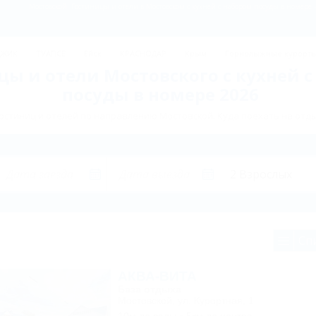
Мостовской: Гостиницы и отели в Мостовском с кухней с набором посуды в номере
ДЖИК
ТУАПСЕ
Ейск
КРАСНОДАР
Крым
Горнолыжные курорт
цы и отели Мостовского с кухней с
посуды в номере 2026
остиниц и отелей по направлению Мостовской. Куда поехать на отды
Сп
АКВА-ВИТА
База отдыха
Мостовской, ул. Курортная, 1