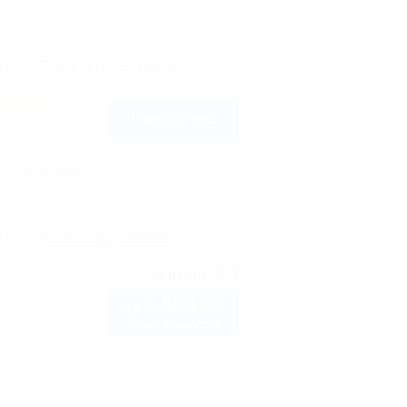
рте
Показать телефон
Подробнее
Автостоянка
рте
Показать телефон
9.1
рейтинг:
1 600
руб.
от
2 взр. в августе