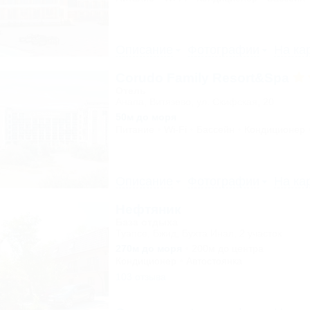
Описание
Фотографии
На ка
Corudo Family Resort&Spa
Отель
Анапа, Витязево, ул. Скифская, 20
50м до моря
Питание
Wi-Fi
Бассейн
Кондиционер
Описание
Фотографии
На ка
Нефтяник
База отдыха
Туапсе, Бжид, Бухта Инал, 2 участок
270м до моря
200м до центра
Кондиционер
Автостоянка
103 отзыва