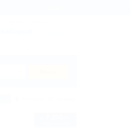
 - бронирование, цены 2026 - Отдых.на Кубани.ру
Регистрация
Вход
ы
Термальные источники
 набором
х в Мостовском?
Поиск
исок
На карте
Отзывы
7 200
руб.
от
2 взр. в августе