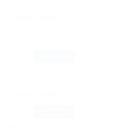
рте
Показать телефон
кого края
Подробнее
8
рте
Показать телефон
27 000
руб.
от
2 взр. в августе
Автостоянка