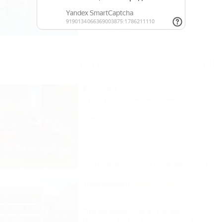
Описание
Фотографии
На ка
Другие объекты Краснодарс
Россия
Культурно-туристический комплекс
Новороссийск, Камчатка, ул. Короленко, 1
27км до центра
Описание
Фотографии
На ка
Джамайка
Отель
Анапа, Джемете, Пионерский проспект, 47
70м до моря
5км до центра
Питание
Wi-Fi
Кондиционер
Бассейн