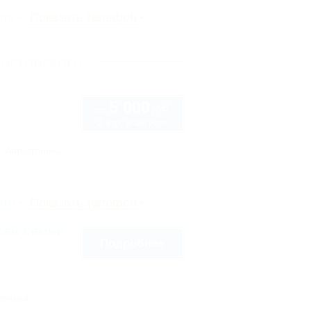
рте
Показать телефон
остовского
5 000
руб.
от
2 взр. в августе
Автостоянка
рте
Показать телефон
сей семьи
Подробнее
тоянка