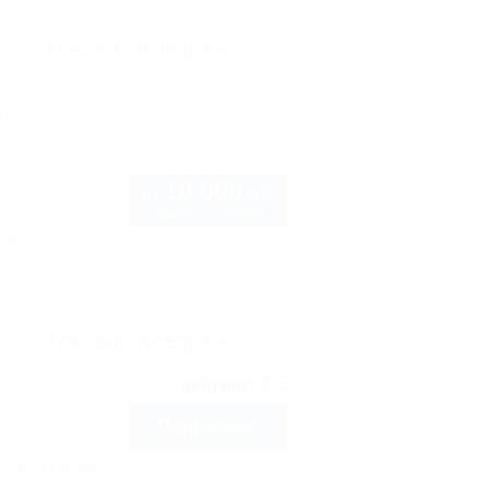
рте
Показать телефон
вского
10 000
руб.
от
номер в августе
нка
рте
Показать телефон
7.5
рейтинг:
Подробнее
Автостоянка