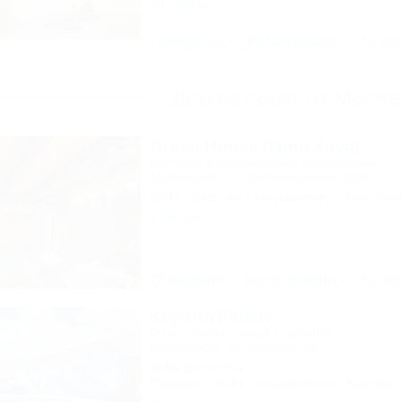
23 отзыва
Описание
Фотографии
На ка
Другие объекты Мосто
Green House (Грин Хаус)
Коттедж с термальным источником
Мостовской, ул. Кооперативная, 12/а
Wi-Fi
Бассейн
Кондиционер
Автостоя
4 отзыва
Описание
Фотографии
На ка
Коралл Family
Оздоровительный комплекс
Мостовской, ул. Красная, 78
965м до центра
Питание
Wi-Fi
Кондиционер
Бассейн