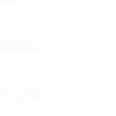
Описание
Фотографии
На ка
Aurum Family Resort&Spa
Отель&SPA
Анапа, Благовещенская, Прибрежная, 27
100м до моря
Питание
Wi-Fi
Кондиционер
Бассейн
Описание
Фотографии
На ка
Morea Family Resort&Spa
Отель
Анапа, Джемете, Пионерский проспект, 88
250м до моря
Питание
Wi-Fi
Кондиционер
Бассейн
Описание
Фотографии
На ка
Гостевой дом Valentina (Вале
Гостевой дом