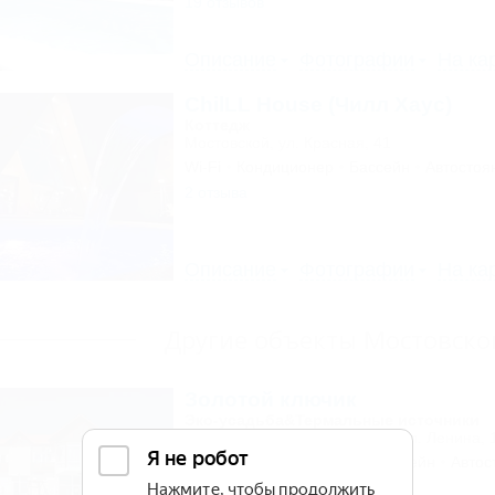
19 отзывов
Описание
Фотографии
На ка
ChilLL House (Чилл Хаус)
Коттедж
Мостовской, ул. Красная, 41
Wi-Fi
Кондиционер
Бассейн
Автостоя
2 отзыва
Описание
Фотографии
На ка
Другие объекты Мостовско
Золотой ключик
Эко-усадьба&Термальные источники
Мостовской, ст. Костромская, ул. Ленина, 
Питание
Кондиционер
Бассейн
Автос
2 отзыва