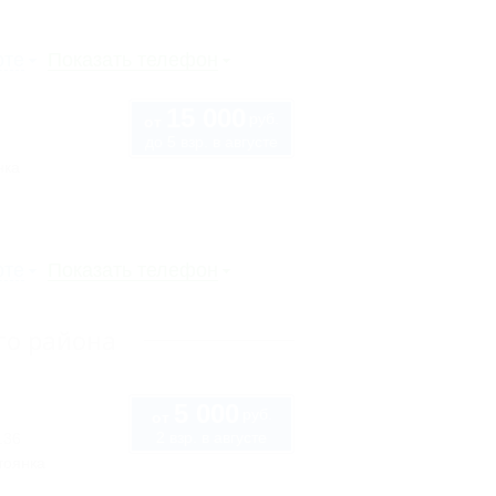
рте
Показать телефон
15 000
руб.
от
до 5 взр. в августе
нка
рте
Показать телефон
го района
5 000
руб.
от
2 взр. в августе
136
тоянка