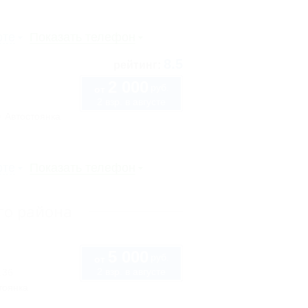
рте
Показать телефон
8.5
рейтинг:
2 000
руб.
от
2 взр. в августе
Автостоянка
рте
Показать телефон
го района
5 000
руб.
от
2 взр. в августе
136
тоянка