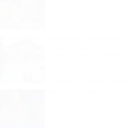
Wi-Fi
Бассейн
Кондиционер
Автостоя
4 отзыва
Описание
Фотографии
На ка
Relax House (Релакс Хаус)
Гостевой дом
Мостовской, ул. Красная, 17
Кондиционер
Бассейн
Автостоянка
2 отзыва
Описание
Фотографии
На ка
ChilLL House (Чилл Хаус)
Коттедж
Мостовской, ул. Красная, 41
Wi-Fi
Кондиционер
Бассейн
Автостоя
2 отзыва