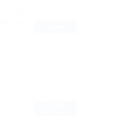
рте
Показать телефон
сей семьи
Подробнее
тоянка
рте
Показать телефон
вского
7 200
руб.
от
2 взр. в августе
Автостоянка