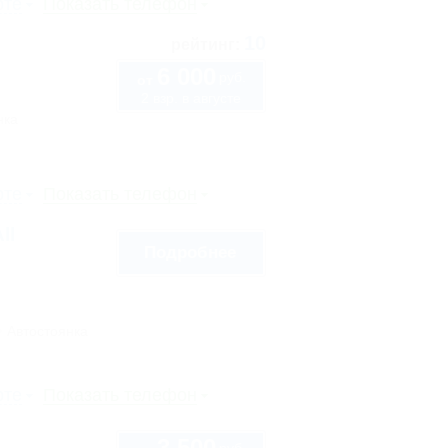
рте
Показать телефон
10
рейтинг:
6 000
руб.
от
2 взр. в августе
нка
рте
Показать телефон
ll
Подробнее
Автостоянка
рте
Показать телефон
3 500