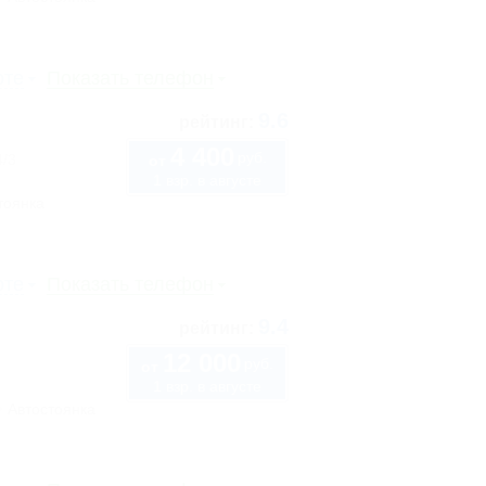
рте
Показать телефон
9.6
рейтинг:
4 400
руб.
4/3
от
1 взр. в августе
тоянка
рте
Показать телефон
9.4
рейтинг:
12 000
руб.
от
1 взр. в августе
Автостоянка