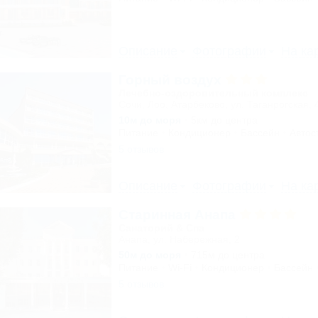
Описание
Фотографии
На ка
Горный воздух
Лечебно-оздоровительный комплекс
Сочи, Лоо, Атарбеково, ул. Таганрогская, 
10м до моря
5км до центра
Питание
Кондиционер
Бассейн
Автос
5 отзывов
Описание
Фотографии
На ка
Старинная Анапа
Санаторий & Спа
Анапа, ул. Набережная, 2
50м до моря
715м до центра
Питание
Wi-Fi
Кондиционер
Бассейн
5 отзывов