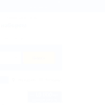
 - бронирование, цены 2026 - Отдых.на Кубани.ру
Регистрация
Вход
ы
Термальные источники
с набором
х в Мостовском?
Поиск
исок
На карте
Отзывы
10 000
руб.
от
номер в августе