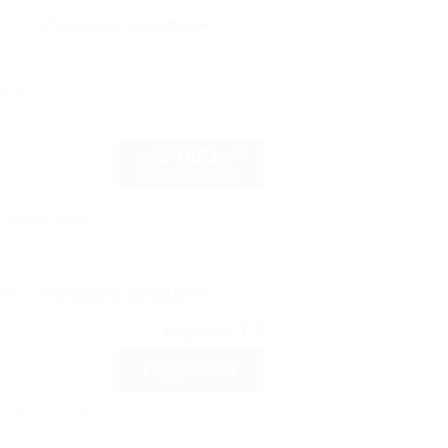
рте
Показать телефон
вского
5 000
руб.
от
2 взр. в августе
Автостоянка
рте
Показать телефон
7.5
рейтинг:
Подробнее
Автостоянка