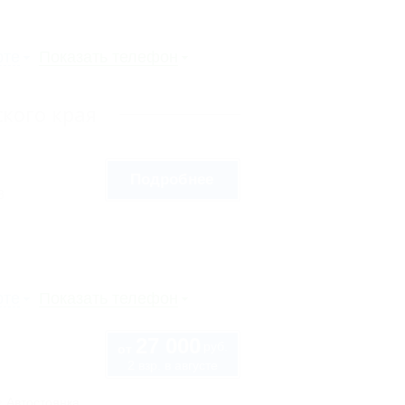
рте
Показать телефон
кого края
Подробнее
8
рте
Показать телефон
27 000
руб.
от
2 взр. в августе
Автостоянка