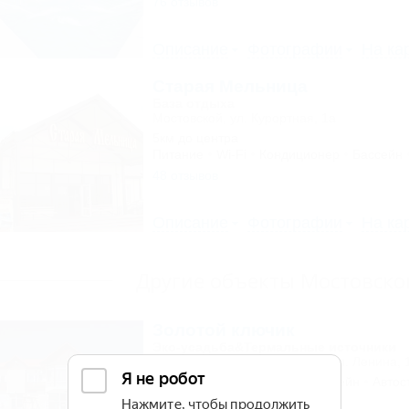
76 отзывов
Описание
Фотографии
На ка
Старая Мельница
База отдыха
Мостовской, ул. Курортная, 1а
5км до центра
Питание
Wi-Fi
Кондиционер
Бассейн
48 отзывов
Описание
Фотографии
На ка
Другие объекты Мостовско
Золотой ключик
Эко-усадьба&Термальные источники
Мостовской, ст. Костромская, ул. Ленина, 
Питание
Кондиционер
Бассейн
Автос
2 отзыва