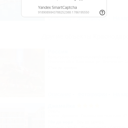
Описание
Фотографии
На ка
Другие объекты Краснодарс
Россия
Культурно-туристический комплекс
Новороссийск, Камчатка, ул. Короленко, 1
27км до центра
Описание
Фотографии
На ка
Джамайка
Отель
Анапа, Джемете, Пионерский проспект, 47
70м до моря
5км до центра
Питание
Wi-Fi
Кондиционер
Бассейн