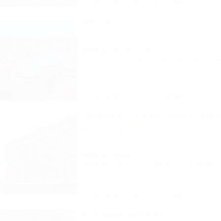
Описание
Фотографии
На ка
Мечта
Гостевой дом
Геленджик, Дивноморское, ул. Кирова, 7б
150м до моря
574м до центра
Wi-Fi
Кондиционер
Бассейн
Автостоя
6 отзывов
Описание
Фотографии
На ка
Sunmarinn Resort Hotel Ultra A
inclusive
Отель
Анапа, ул. Красноармейская, 10
650м до моря
Питание
Wi-Fi
Кондиционер
Бассейн
2 отзыва
Описание
Фотографии
На ка
Розовый фонтан