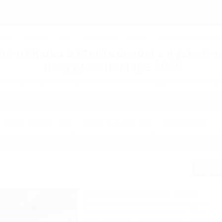
Мостовской: Жильё для отдыха в Мостовском с кухней с набором посуды в номере
ДЖИК
ТУАПСЕ
Ейск
КРАСНОДАР
Крым
Горнолыжные курорт
я отдыха в Мостовском с кухней 
посуды в номере 2026
илья для отдыха по направлению Мостовской. Куда поехать на отды
Сп
Green House (Грин Хаус)
Коттедж с термальным источником
Мостовской, ул. Кооперативная, 12/а