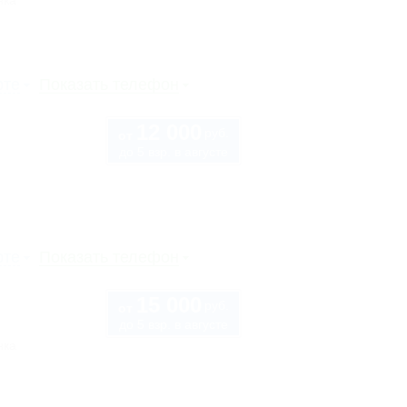
нка
рте
Показать телефон
12 000
руб.
от
до 5 взр. в августе
рте
Показать телефон
15 000
руб.
от
до 5 взр. в августе
нка