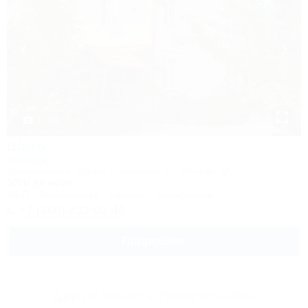
1 / 13
Шато
Коттедж
Новороссийск, Южная Озереевка, ул. Ильича, 4Д
500м до моря
Wi-Fi
Кондиционер
Бассейн
Автостоянка
+7 (906) 432-02-46
Подробнее
Другие объекты Новороссийска