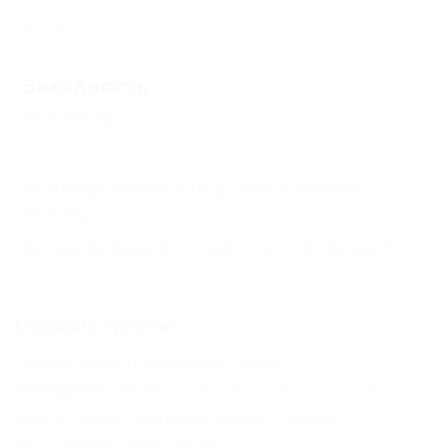
Еще
Звездность
Без звезд
(2)
Бронирование с подтверждением от
отеля
(2)
Бронирование только по телефону
(2)
Соседние курорты
Голубая бухта (Геленджик) - 36 км
ГЕЛЕНДЖИК - 38 км
Цыбанобалка (Анапа) - 51 км
АНАПА - 52 км
Витязево (Анапа) - 62 км
Бетта (Геленджик) - 83 км
Бжид (Туапсе) - 102 км