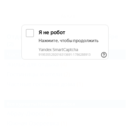
Архив
Отдых в Новороссийске в сентябре
(2)
Частный сектор
(2)
Жильё для отдыха
(4)
Гостиницы и отели
(2)
Частные гостевые дома
(1)
Все курорты Новороссийска
Абрау-Дюрсо
(3)
Южная Озереевка
(1)