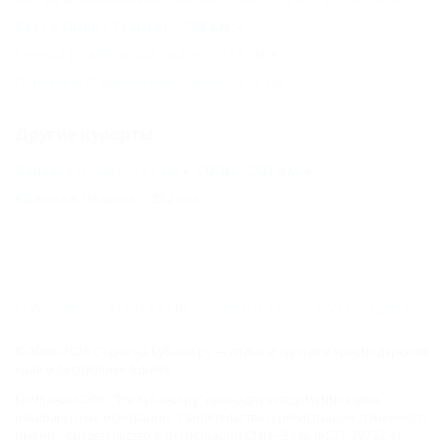
Бухта Инал (Туапсе) - 108 км
Сенной (Темрюкский Район) - 111 км
Пересыпь (Темрюкский Район) - 117 км
Другие курорты
Вардане (Сочи) - 183 км
СОЧИ - 201 км
Красная Поляна - 232 км
ГЛАВНАЯ
КОНТАКТЫ
НОВОСТИ
ПУТЕВОДИТЕЛЬ
© 2006–2026 Отдых.на Кубани.ру — отдых и туризм в Краснодарском
крае и Республике Адыгея.
Компании ООО "На Кубани.ру" принадлежит доменное имя
nakubani.ru на основании "Свидетельства о регистрации доменного
имени", свидетельство о регистрации СМИ –Эл № ФС77-79732 от