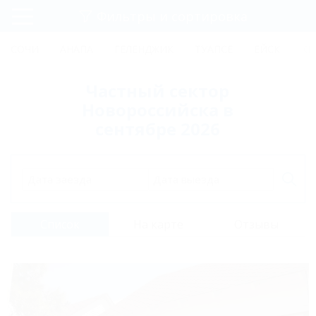
Фильтры и сортировка
Главная
СОЧИ
АНАПА
ГЕЛЕНДЖИК
ТУАПСЕ
ЕЙСК
КР
Регистрация
Частный сектор
Вход
Новороссийска в
сентябре 2026
Дата заезда
Дата выезда
Список
На карте
Отзывы