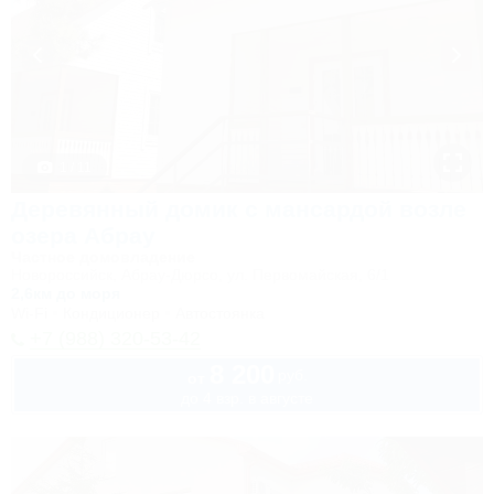
1 / 11
Деревянный домик с мансардой возле
озера Абрау
Частное домовладение
Новороссийск, Абрау-Дюрсо, ул. Первомайская, 6/1
2,6км до моря
Wi-Fi
Кондиционер
Автостоянка
+7 (988) 320-53-42
8 200
руб.
от
до 4 взр. в августе