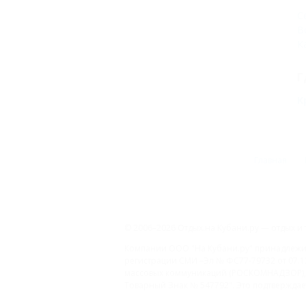
С
В
К
Г
К
Главная
© 2006–2026 Отдых.на Кубани.ру — отдых и 
Компании ООО "На Кубани.ру" принадлежит 
регистрации СМИ –Эл № ФС77-79732 от 07.1
массовых коммуникаций (РОСКОМНАДЗОР), 
Товарный Знак № 547792". Это подтверждает