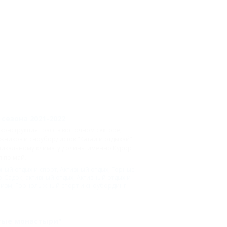
сезона 2021-2022
нструкция трасс в восточном секторе,
ников и сноубордистов "Катай и отдыхай".
уникальному климату долины именно Курорт
 по май.
вный отдых и спорт
,
Активный отдых
,
Горные
о-Садок
,
активный отдых
,
Активный отдых и
ризм
,
Горнолыжный спорт и сноубординг
тые монастыри"