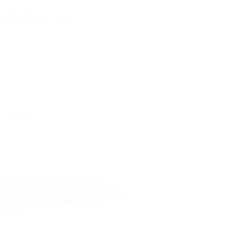
 - 51 км
вский Район) - 72 км
О проекте
доменного имени", свидетельство о
фере связи, информационных технологий и
на основании "Свидетельства на
9 ГК РФ.