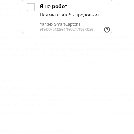
уппа активной молодежи 20 сентября совершила восхождение на скалы «
тров над уровнем моря.
овости Кубани
,
Северский район
,
виды туризма
,
туризм
,
Общество
,
Активн
7.11.2014 10:40
уристы смогут опробовать в Сочи самые высокие в мире 
20 ноября туристы, приехавшие на отдых в Сочи, смогут перелететь чер
соких в мире качелей SochiSwing, которые вздымаются в небо на высоту 17
рритории парка экстремальных развлечений AJ Hackett.
тивный отдых и спорт
,
СОЧИ
,
AJ Hackett Sochi (Скайпарк)
,
экстремальный о
дых и спорт
,
Курорты Краснодарского края
9.04.2017 11:27
 Краснодаре начал работу туристско-информационный ц
Краснодаре состоялось торжественное открытие туристско-информацион
 только в получении информации о достопримечательностях Краснодара,
в помощи по организации отдыха.
фициальные новости Кубани
,
Краснодарский край
,
туризм
,
виды туризма
,
оседние населенные пункты