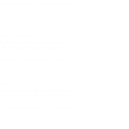
Желтые монастыри», покорив отметку в 850
ый отдых и спорт
качели SochiSwing
ез Ахштырское ущелье с помощью самых
0 м. Аттракцион будет действовать на
тдых
,
туризм
,
активный отдых
,
Активный
ентр
ного центра. Он призван помочь туристам
 экскурсиях и туристических маршрутах, но
Курорты Краснодарского края
,
Краснодар