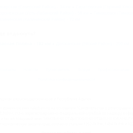
еверская (Северский Район) - 34 км
Саратовская (Горячий Ключ)
оронежская (Усть-Лабинский Район) - 59 км
Тимашевск (Тимаше
алининская (Калининский Район) - 72 км
де отдохнуть?
расная Поляна - 182 км
Должанская (Ейский Район) - 200 км
Контакты
Новости
Путеводитель
Форум
Профессионалам
Политика конфиденциальности
туризм в Краснодарском крае и Республике Адыгея.
доменное имя nakubani.ru на основании "Свидетельства о регистрации 
2.2020 г. (12+), зарегистрировано Федеральной службой по надзору в с
а так же товарный знак "НАКУБАНИ ОТДЫХ КУБАНИ ОТДЫХ.НА КУБАНИ.РУ" 
 юридическую защиту прав, согласно статьям 1252 ГК РФ, 1484 ГК РФ и 122
Присоединяйтесь к нам!