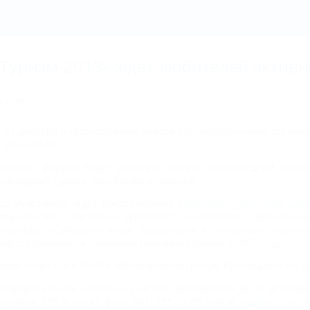
«Туризм-2013» ждет любителей активного туризма - Все об отдыхе и туризме в 
Туризм-2013» ждет любителей активн
3.12.2012
21 декабря в «Молодежном центре Краснодара» начнется
мол
Туризм-2013».
 рамках форума будут работать секции: велосипедный туриз
ешеходный туризм, сноуборды и лыжники.
ще участников ждет представление
спортивно-туристских клу
пециального спортивно-туристского снаряжения, фотовыста
рограмма «Самодеятельная (бардовская и авторская) туристс
опросу развития и совершенствования туризма в 2013 году.
орум начнется в 10.00 в «Молодежном центре Краснодара» по адр
редварительные заявки на участие принимаются до 18 декабря 
еверная, 279 (6 этаж), факс (861) 255-31-08, e-mail:
mol@krd.ru
с п