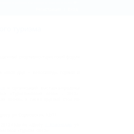
городах и районах Краснодара в новостях и видео
Регистрация
Вход
ого туризма
одежный спортивно-туристский форум
м «Мой друг – велосипед», горный и
бо
в и организаций, выставка-продажа
вка «Туристический сезон - 2012»,
кая песня», а также круглый стол по
есу: ул. Сормовская, 12/11.
2012 года по адресу:
г. Краснодар
, ул.
ометкой «Туризм -2013».