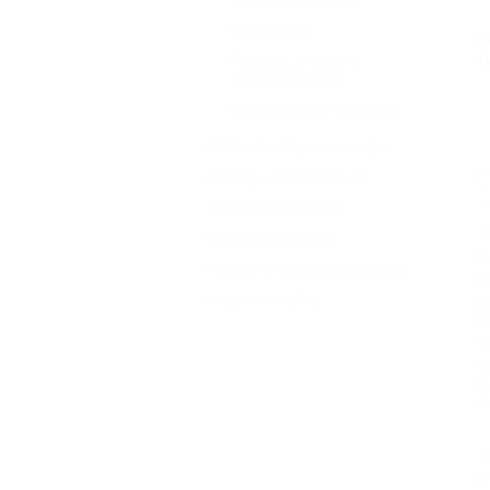
Транспорт
Р
Погода, стихия и
Т
происшествия
Калейдоскоп событий
Новости страны и мира
С
Обзоры мест отдыха
Новости бизнеса
2
Акции на Кубани
К
Новости профессионалам
Ос
Новости сайта
ра
Пе
Кр
Н
л
с
2
М