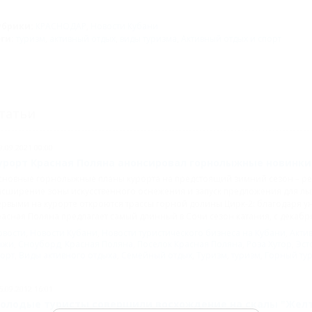
убрики:
КРАСНОДАР
,
Новости Кубани
эги:
туризм
,
активный отдых
,
виды туризма
,
Активный отдых и спорт
татьи
9.09.2021 00:00
урорт Красная Поляна анонсировал горнолыжные новинки 
новные горнолыжные планы курорта на предстоящий зимний сезон – реко
сширение зоны искусственного оснежения и запуск предложения для лыж
рвыми на курорте откроются трассы горной долины Цирк-2: благодаря 
асная Поляна предлагает самый длинный в Сочи сезон катания, с декабря
овости
,
Новости Кубани
,
Новости туристического бизнеса на Кубани
,
Акти
ыжи
,
Сноуборд
,
Красная Поляна
,
Поселок Красная Поляна
,
Роза Хутор
,
Эст
порт
,
Виды активного отдыха
,
Семейный отдых
,
Туризм
,
туризм
,
Горный ту
5.09.2012 16:01
олодые туристы совершили восхождение на скалы "Жел