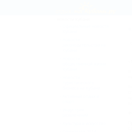
Новости Кубани
Официальные новости
«
Кубани
Новости
1
законодательства на
Кубани
Новости
«
общественной жизни
Кубани
В
п
Новости
туристического
Е
бизнеса на Кубани
с
Активный отдых и
п
спорт
в
Индустрия
Ф
развлечений
П
Культура и искусство
С
Олимпиада-2014