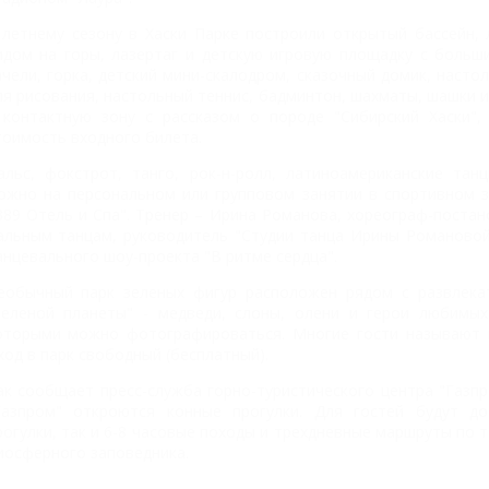
 летнему сезону в Хаски Парке построили открытый бассейн, 
идом на горы, лазертаг и детскую игровую площадку с больш
ачели, горка, детский мини-скалодром, сказочный домик, наст
ля рисования, настольный теннис, бадминтон, шахматы, шашки и н
 контактную зону с рассказом о породе "Сибирский Хаски"
тоимость входного билета.
альс, фокстрот, танго, рок-н-ролл, латиноамериканские тан
ожно на персональном или групповом занятии в спортивном з
389 Отель и Спа". Тренер – Ирина Романова, хореограф-постан
альным танцам, руководитель "Студии танца Ирины Романовой
анцевального шоу-проекта "В ритме сердца".
еобычный парк зеленых фигур расположен рядом с развлекат
Зеленой планеты" - медведи, слоны, олени и герои любимых
оторыми можно фотографироваться. Многие гости называют п
ход в парк свободный (бесплатный).
ак сообщает пресс-служба горно-туристического центра "Газпр
Газпром" откроются конные прогулки. Для гостей будут д
рогулки, так и 6-8 часовые походы и трехдневные маршруты по
иосферного заповедника.