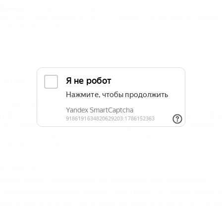
убрики:
Эсто-Садок
,
Новости Кубани
эги:
Горно-туристический центр ОАО "Газпром"
,
Горный туризм
,
Открытие
уризм
,
Пеший туризм
татьи
0.04.2022 10:00
уристический проект "Горы близко" стартует в Краснода
 поручению губернатора Вениамина Кондратьева в регионе развивают с
овости
,
Новости Кубани
,
Новости туристического бизнеса на Кубани
,
Крас
уризм
,
Пеший туризм
5.07.2014 11:01
Горки Город" приглашает на семейные эко-выходные
 территории всесезонного курорта "Горки Город" 19 и 20 июля пройдут 
кции на Кубани
,
Красная Поляна
,
активный отдых
,
Велотуризм
,
Конный ту