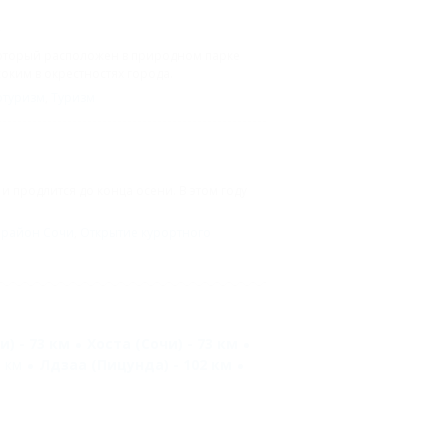
у
 который расположен в природном парке
соким в окрестностях города.
отуризм
,
Туризм
и продлится до конца осени. В этом году
 район Сочи
,
Открытие курортного
) - 73 км
Хоста (Сочи) - 73 км
8 км
Лдзаа (Пицунда) - 102 км