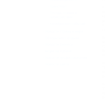
Транспорт
К
в
Погода, стихия и
к
происшествия
д
Калейдоскоп событий
в
с
Новости страны и мира
В
Обзоры мест отдыха
м
Новости бизнеса
1
б
Акции на Кубани
т
Новости профессионалам
Н
Новости сайта
"
к
В
К
"
п
б