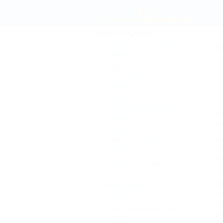
Новости Кубани
Официальные новости
Н
Кубани
Новости
0
законодательства на
Кубани
Новости
т
общественной жизни
н
Кубани
л
Новости
Д
туристического
бизнеса на Кубани
п
П
Активный отдых и
о
спорт
Д
Индустрия
Х
развлечений
с
Культура и искусство
р
с
Олимпиада-2014