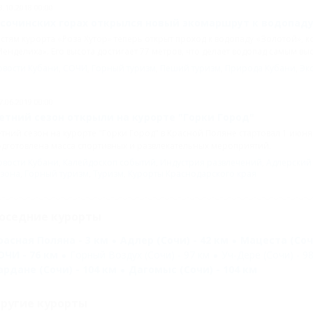
3.10.2018 00:00
 сочинских горах открылся новый экомаршрут к водопад
стям курорта «Роза Хутор» теперь открыт проход к водопаду «Золотой»,
енделиха». Его высота достигает 77 метров, что делает водопад самым вы
овости Кубани
,
СОЧИ
,
Горный туризм
,
Пеший туризм
,
Природа Кубани
,
Эк
7.06.2019 00:00
етний сезон открыли на курорте "Горки Город"
тний сезон на курорте "Горки Город" в Красной Поляне стартовал 1 июня 
дготовлена масса спортивных и развлекательных мероприятий.
овости Кубани
,
Калейдоскоп событий
,
Индустрия развлечений
,
Адлерский
езона
,
Горный туризм
,
Туризм
,
Курорты Краснодарского края
оседние курорты
расная Поляна - 3 км
Адлер (Сочи) - 42 км
Мацеста (Сочи
ОЧИ - 76 км
Горный Воздух (Сочи) - 97 км
Уч-Дере (Сочи) - 9
ардане (Сочи) - 104 км
Дагомыс (Сочи) - 104 км
ругие курорты