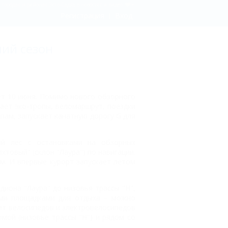
 городах и районах Эсто-Садка в новостях и видео
Регистрация
Вход
ний сезон
ет 10 июня. Помимо нового обзорного
ает эко-тропы, веломаршрут, поездки
опам, запускает канатную дорогу G для
ый лес с остановками на обзорных
товый" (склон "Лаура") по навигации.
км. И впервые курорт запускает летом
иона "Лаура" до низовья трассы "Н",
ими площадками для отдыха – можно
кат велосипедов и электровелосипедов
мой (низовье трассы "Н") и рядом со