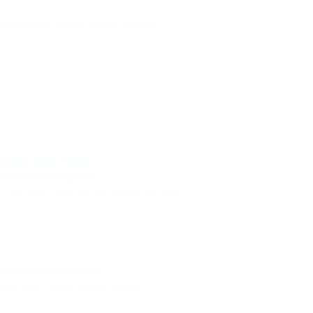
 курортного сезона
,
Туризм
,
Конный
рском крае 1 мая
истему пешего туризма.
нодарский край и Адыгея
,
Туризм
,
Горный
семейные эко-выходные.
ризм
,
йога
,
Туризм
,
Пеший туризм