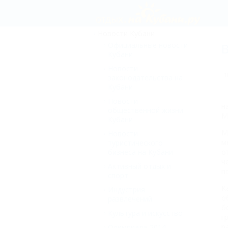
Новости Кубани
Официальные новости
В
Кубани
Новости
1
законодательства на
Кубани
Новости
н
общественной жизни
М
Кубани
М
Новости
м
туристического
бизнеса на Кубани
о
ч
Активный отдых и
п
спорт
К
Индустрия
о
развлечений
б
Культура и искусство
г
р
Олимпиада-2014