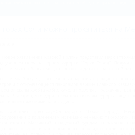
В горах Сочи можно прокатиться на Мегакачелях - Все об отдыхе и туризме в городах и ра
 горах Сочи можно прокатиться на М
8.09.2019
Новое развлечение Красной Поляны представил Парк аттракцио
ад уровнем моря на горном курорте "Горки Город". Получить
егакачелях в облаках могут взрослые и дети возраста от 7 лет.
егакачели Gorky Fly - всесезонный парный аттракцион с полет
етров и с открывающейся панорамой вершин Главного Кавказс
твесной скалы хребта Аибги, качели позволяют раскачиваться 
ем на 5 метров, что дарит всем посетителям курорта ощущен
озитивными эмоциями на весь день.
ак сообщает пресс-служба курорта "Горки Город", Мега
борудовании с применением новейших немецких технологий, 
езопасности. Массивный и надежный фундамент закреплен на
рунтовых анкеров и инновационного эпоксидного клеевого с
ассчитаны не только с большим запасом прочности, но и 