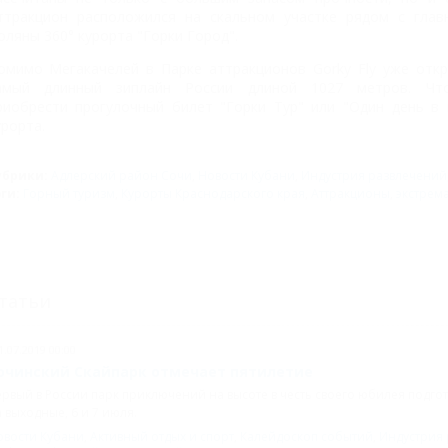
ттракцион расположился на скальном участке рядом с гла
оляны 360° курорта "Горки Город".
омимо Мегакачелей в Парке аттракционов Gorky Fly уже отк
амый длинный зиплайн России длиной 1027 метров. Чт
риобрести прогулочный билет "Горки Тур" или "Один день в 
урорта.
убрики:
Адлерский район Сочи
,
Новости Кубани
,
Индустрия развлечений
эги:
Горный туризм
,
Курорты Краснодарского края
,
Аттракционы
,
экстрем
татьи
1.07.2019 00:00
очинский Скайпарк отмечает пятилетие
рвый в России парк приключений на высоте в честь своего юбилея подг
 выходные, 6 и 7 июля.
овости Кубани
,
Активный отдых и спорт
,
Калейдоскоп событий
,
Индустрия