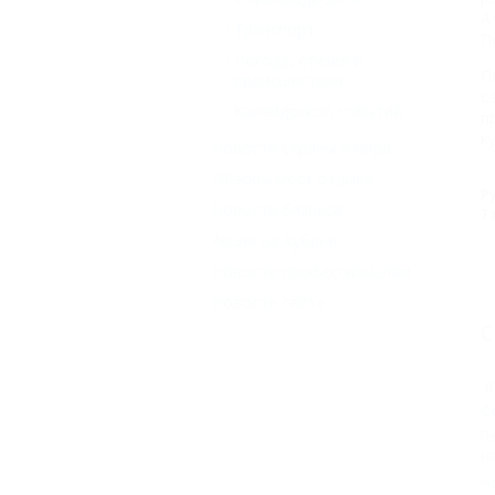
А
Транспорт
П
Погода, стихия и
П
происшествия
с
Калейдоскоп событий
п
к
Новости страны и мира
Обзоры мест отдыха
Р
Новости бизнеса
Т
Акции на Кубани
Новости профессионалам
Новости сайта
С
0
С
Пе
на
Н