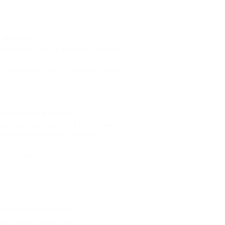
ого края
,
Туризм
,
экстремальный отдых
а Мороза
нун Нового года, 27 декабря, предлагает
стремальный отдых
,
Аттракционы
,
Курорты
й зиплайн в России
тывающем аттракционе Gorky Fly можно
трийское оборудование, которое
уризм
,
Горнолыжный спорт и
зон горных велосипедов.
ых
,
Горный туризм
,
Курорты