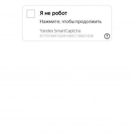
ckett Sochi (Скайпарк)
,
Горный туризм
,
Аттракционы
,
Курорты Краснодарск
3.12.2014 09:28
кайпарк предлагает туристам прокатиться на санях Дед
чинский парк экстремальных развлечений AJ Hackett Sochi (Скайпарк) в ка
ристам прокатиться в санях Деда Мороза на высоте 170 м.
ндустрия развлечений
,
СОЧИ
,
Казачий брод
,
AJ Hackett Sochi (Скайпарк)
,
эк
раснодарского края
6.04.2019 00:00
урорт "Горки Город" запускает самый высотный и длинны
правиться в полет длинной 1027 метров и высотой 2000 метров на захва
дет уже 1 мая. Безопасность обеспечивает специально привезенное авс
тановлено на всемирных зиплайнах, включая дубайский X line Dubai.
овости Кубани
,
Активный отдых и спорт
,
Адлерский район Сочи
,
Горный т
ноубординг
,
Аттракционы
,
Туризм
,
Курорты Краснодарского края
7.04.2017 15:56
 горах Сочи стартует летний экстремальный сезон
1 мая всесезонный курорт "Горки Город" в тестовом режиме открывает се
овости общественной жизни Кубани
,
Красная Поляна
,
экстремальный отд