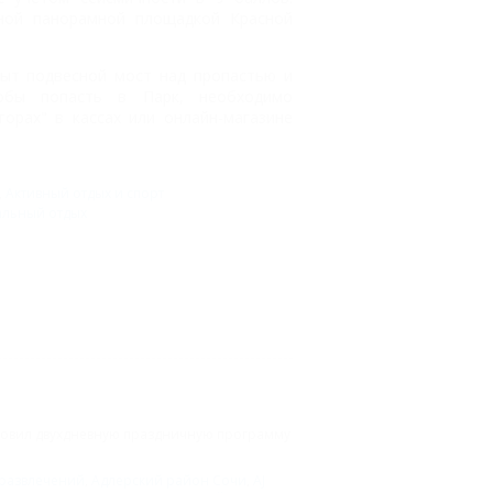
вной панорамной площадкой Красной
рыт подвесной мост над пропастью и
обы попасть в Парк, необходимо
горах" в кассах или онлайн-магазине
,
Активный отдых и спорт
альный отдых
отовил двухдневную праздничную программу
 развлечений
,
Адлерский район Сочи
,
AJ