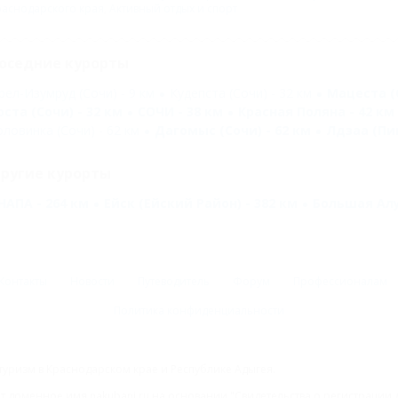
раснодарского края
,
Активный отдых и спорт
оседние курорты
рел-Изумруд (Сочи) - 9 км
Кудепста (Сочи) - 32 км
Мацеста (С
оста (Сочи) - 32 км
СОЧИ - 38 км
Красная Поляна - 42 км
оловинка (Сочи) - 62 км
Дагомыс (Сочи) - 62 км
Лдзаа (Пиц
ругие курорты
НАПА - 264 км
Ейск (Ейский Район) - 382 км
Большая Алу
Контакты
Новости
Путеводитель
Форум
Профессионалам
Политика конфиденциальности
туризм в Краснодарском крае и Республике Адыгея.
доменное имя nakubani.ru на основании "Свидетельства о регистрации 