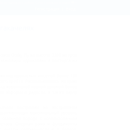
йонах Адлерского района Сочи в новостях и видео
Регистрация
Вход
егакачелях
нов Gorky Fly на высоте 2200 метров
 максимум адреналина и восторга на
ами над пропастью высотой более 100
кого хребта. Расположившись на краю
над живописной горной долиной более
ия эйфории и радости, а также заряд
качели построены на австрийском
гарантирующих максимальный уровень
 скальной породе с использованием
остава. Опорная рама и фундаменты
с учетом сейсмичности в 9 баллов.