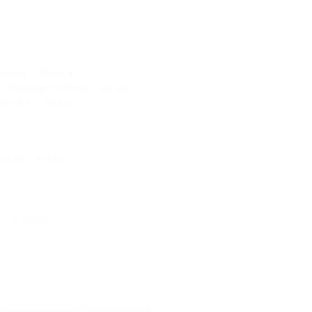
очи) - 32 км
Вардане (Сочи) - 62 км
унда) - 66 км
шта - 464 км
О проекте
доменного имени", свидетельство о