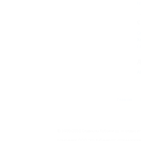
К
С
О
Х
Г
Д
А
Главная
© 2006–2026 Отдых.на Кубани.ру — отдых и 
Компании ООО "На Кубани.ру" принадлежит 