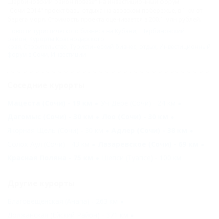
Щербиновский район повезет на инвестиционный форум
"Сочи-2014" проект базы отдыха на азовском побережье, в 1 км от
берега моря. Стоимость проекта оценивается в 200,1 млн рублей.
Новости туристического бизнеса на Кубани
,
Щербиновский
район
,
Курорты Краснодарского
края
,
Строительство
,
Туристический бизнес
,
отдых
,
Инвестиционный
форум в Сочи
,
Инвестиции
Соседние курорты
Мацеста (Сочи) - 19 км
Уч-Дере (Сочи) - 24 км
Дагомыс (Сочи) - 30 км
Лоо (Сочи) - 30 км
Якорная Щель (Сочи) - 30 км
Адлер (Сочи) - 38 км
Солох-Аул (Сочи) - 43 км
Лазаревское (Сочи) - 69 км
Красная Поляна - 75 км
Шепси (Туапсе) - 100 км
Другие курорты
Благовещенская (Анапа) - 263 км
Должанская (Ейский Район) - 371 км