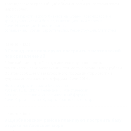
Краснодарского края. Общий объем инвестиций составил почти 11
млрд рублей.
Новости туристического бизнеса на Кубани
,
Краснодарский
край
,
Туристический бизнес
,
Инвестиционный форум в
Сочи
,
Инвестиции
,
Инвестиционные
соглашения
,
Туризм
,
Строительство
,
Реконструкция
,
Статистика
23.09.2014 13:03
В Геленджике планируют построить тематический
парк развлечений
В ближайшие годы в Геленджике планируют построить
тематический парк развлечений стоимостью около 3 млрд рублей.
Об этом сообщил глава курортного города Виктор Хрестин в
кулуарах инвестиционного форума "Сочи-2014".
Новости туристического бизнеса на
Кубани
,
ГЕЛЕНДЖИК
,
Геленджик
,
Туристический
бизнес
,
Инвестиции
,
Инвестиционный форум в
Сочи
,
Строительство
,
Курорты Краснодарского края
15.08.2014 10:12
В Щербиновском районе планируют построить базу
отдыха на Азовском море