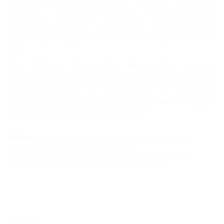
гостиницы, сауны и базы отдыха "АкварЭль" в урочище
Кучугуры с автокемпингом, кафе, культурно-досуговой
площадкой, аквапарком и пляжной территорией, где
единовременно смогут разместиться 250 отдыхающих.
Начало работы крупного комплекса планируется на 2022
год.
Как сообщает пресс-служба министерства курортов,
туризма и олимпийского наследия Краснодарского края,
объем инвестиций в санаторно-курортном и туристском
комплексе региона по заключенным на Российском
инвестиционном форуме в Сочи соглашениям в ближайшие
годы может превысить 8,9 млрд рублей.
Рубрики:
СОЧИ
,
Новости туристического бизнеса на Кубани
,
Новости профессионалам
,
Новости Кубани
Тэги:
Туристический бизнес
,
Инвестиционный форум в Сочи
,
Туризм
,
Курорты Краснодарского края
,
Строительство
Статьи