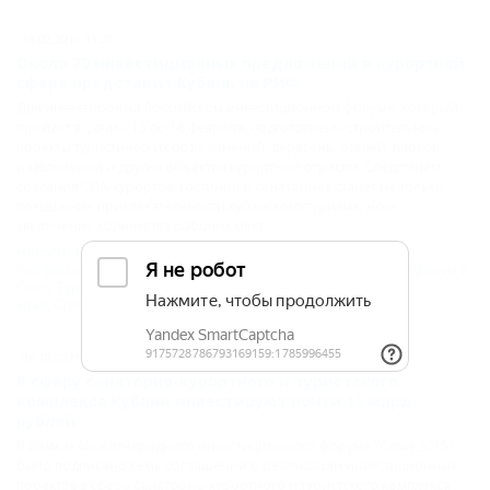
14.02.2018 11:20
Около 70 инвестиционных предложений в курортной
сфере представит Кубань на РИФ
Для инвесторов на Российском инвестиционном форуме, который
пройдет в Сочи с 15 по 16 февраля, подготовлены строительные
проекты туристических объединений, деревень, отелей, парков
развлечений и других объектов курортной отрасли. Следствием
создания СПА-курортов, гостиниц и санаториев станет не только
повышение привлекательности кубанского туризма, но и
увеличение количества рабочих мест.
Новости туристического бизнеса на Кубани
,
Новости
профессионалам
,
Новости Кубани
,
СОЧИ
,
Инвестиционный форум в
Сочи
,
Туристический бизнес
,
Курорты Краснодарского
края
,
Строительство
06.10.2015 07:56
В сферу санаторно-курортного и туристского
комплекса Кубани инвестируют почти 11 млрд
рублей
В рамках Международного инвестиционного форума "Сочи-2015"
было подписано семь соглашений о реализации инвестиционных
проектов в сфере санаторно-курортного и туристского комплекса