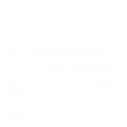
Феодосия (Крым) - 382 км
ГЛАВНАЯ
КОНТАКТЫ
НОВОСТИ
ПУТЕВОДИТЕЛЬ
© 2006–2026 Отдых.на Кубани.ру — отдых и туризм в Краснодарском
крае и Республике Адыгея.
Компании ООО "На Кубани.ру" принадлежит доменное имя
nakubani.ru на основании "Свидетельства о регистрации доменного
имени", свидетельство о регистрации СМИ –Эл № ФС77-79732 от
07.12.2020 г. (12+), зарегистрировано Федеральной службой по
надзору в сфере связи, информационных технологий и массовых
коммуникаций (РОСКОМНАДЗОР), а так же товарный знак
"НАКУБАНИ ОТДЫХ КУБАНИ ОТДЫХ.НА КУБАНИ.РУ" на основании
"Свидетельства на Товарный Знак № 547792". Это подтверждает
юридическую защиту прав, согласно статьям 1252 ГК РФ, 1484 ГК РФ
и 1229 ГК РФ.
ООО "На Кубани.ру"
2312157635
1082312013827
Все права защищены.