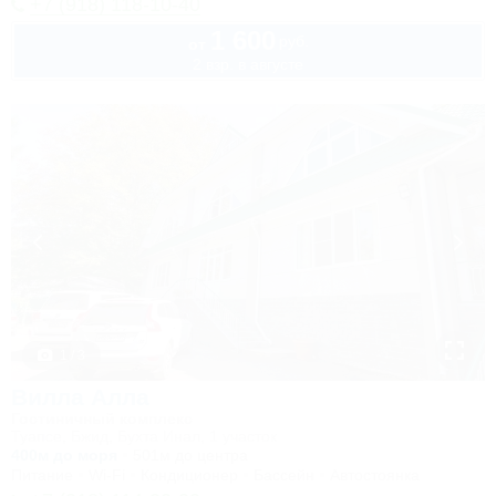
+7 (918) 118-10-40
1 600
руб.
от
2 взр. в августе
1 / 3
Вилла Алла
Гостиничный комплекс
Туапсе, Бжид, Бухта Инал, 1 участок
400м до моря
501м до центра
Питание
Wi-Fi
Кондиционер
Бассейн
Автостоянка