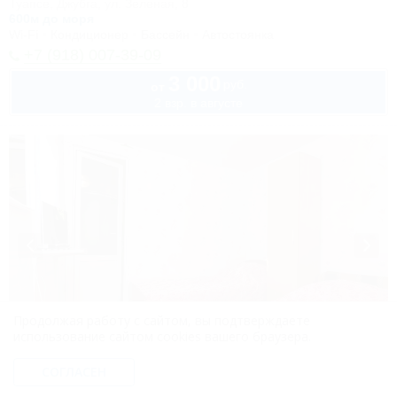
Туапсе, Джубга, ул. Зеленая, 8
600м до моря
Wi-Fi
Кондиционер
Бассейн
Автостоянка
+7 (918) 007-39-09
3 000
руб.
от
2 взр. в августе
Продолжая работу с сайтом, вы подтверждаете
использование сайтом cookies вашего браузера.
1 / 22
Ирина
СОГЛАСЕН
Частный дом