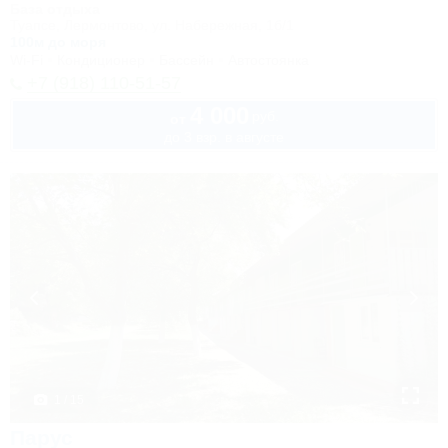
База отдыха
Туапсе, Лермонтово, ул. Набережная, 1б/1
100м до моря
Wi-Fi
Кондиционер
Бассейн
Автостоянка
+7 (918) 110-51-57
4 000
руб.
от
до 3 взр. в августе
1 / 15
Парус