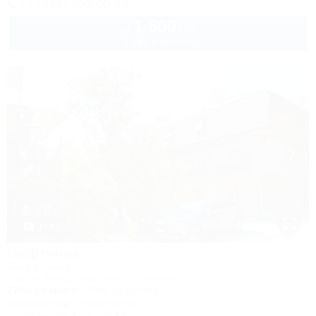
+7 (938) 550-00-33
1 600
руб.
от
2 взр. в августе
1 / 42
Нефтяник
База отдыха
Туапсе, Бжид, Бухта Инал, 2 участок
270м до моря
200м до центра
Кондиционер
Автостоянка