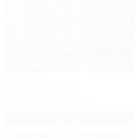
1 / 12
Гранд-Шато
Гостевой дом
Туапсе, Ольгинка, мкр. Горизонт, 52
100м до моря
Wi-Fi
Кондиционер
Бассейн
Автостоянка
+7 (988) 356-12-90
9 400
руб.
от
2 взр. в августе