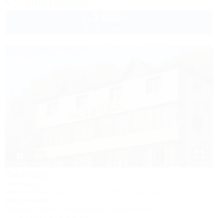
+7 (918) 114-20-00
3 600
руб.
от
2 взр. в августе
1 / 31
Фазенда
Гостиница
Туапсе, Бжид, Бухта Инал, 1 участок, ул. Морская, 3а
50м до моря
Питание
Wi-Fi
Кондиционер
Автостоянка