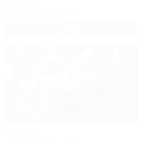
250м до моря
Wi-Fi
Кондиционер
Автостоянка
+7 (905) 445-34-69
2 000
руб.
от
2 взр. в августе
1 / 49
Парк Инал
База отдыха
Туапсе, Бжид, Бухта Инал, 5 участок