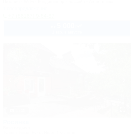
Питание
Wi-Fi
Кондиционер
Бассейн
Автостоянка
1 спецпредложение
+7 (86167) 9-84-87
5 000
руб.
от
1 взр. в августе
1 / 35
Росинка
База отдыха
Туапсе, Бжид, Бухта Инал, 1 участок