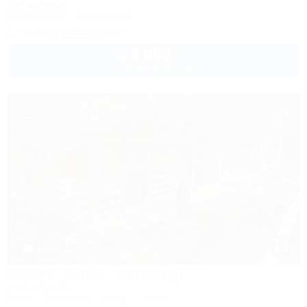
50м до моря
Кондиционер
Автостоянка
+7 (988) 488-92-95
3 600
руб.
от
до 3 взр. в августе
1 / 28
Сфера (бывш. Автомир)
База отдыха
Туапсе, Бухта Инал, Бжид, 5 участок