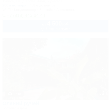
Туапсе, Бжид, Бухта Инал, 5 участок
200м до моря
481м до центра
Wi-Fi
Кондиционер
Бассейн
Автостоянка
+7 (918) 445-64-44
4 500
руб.
от
до 3 взр. в августе
1 / 40
Олений ручей
Гостевой дом