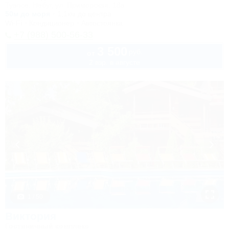
Туапсе, Небуг, ул. Приморская, 18а
50м до моря
1,1км до центра
Wi-Fi
Кондиционер
Автостоянка
+7 (988) 500-56-33
3 500
руб.
от
2 взр. в августе
1 / 50
Виктория
Гостиничный комплекс