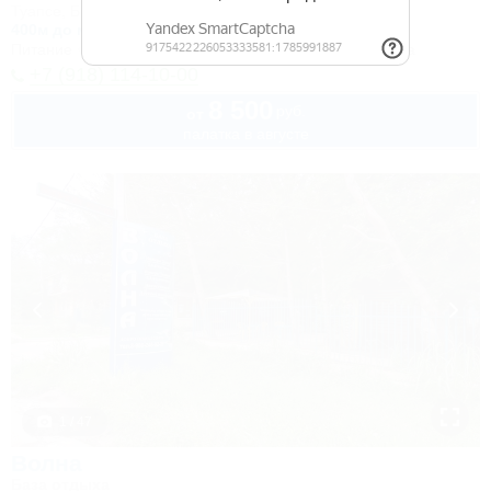
Туапсе, Бжид, бухта Инал, 1-2 участок
400м до моря
Питание
Wi-Fi
Кондиционер
Бассейн
Автостоянка
+7 (918) 114-10-00
8 500
руб.
от
палатка в августе
1 / 47
Волна
База отдыха