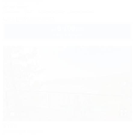
Краснодарский край
5м до моря
Питание
Wi-Fi
Кондиционер
Автостоянка
+7 (969) 999-35-75
6 100
руб.
от
2 взр. в августе
1 / 50
Утес
Пансионат отдыха