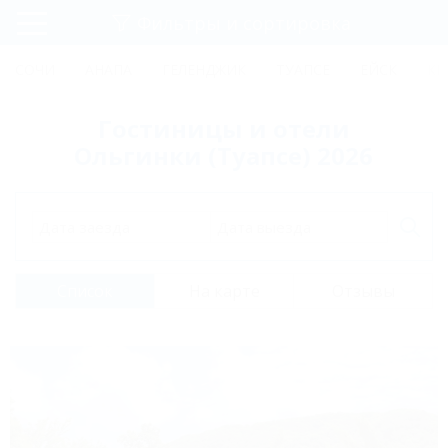
Фильтры и сортировка
Главная
СОЧИ
АНАПА
ГЕЛЕНДЖИК
ТУАПСЕ
ЕЙСК
КР
Регистрация
Гостиницы и отели
Вход
Ольгинки (Туапсе) 2026
Дата заезда
Дата выезда
Список
На карте
Отзывы