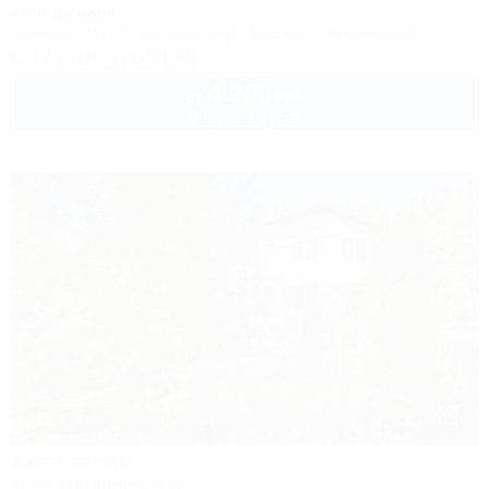
450м до моря
Питание
Wi-Fi
Кондиционер
Бассейн
Автостоянка
+7 (918) 111-54-58
4 200
руб.
от
2 взр. в августе
1 / 47
Анастасия
Коттеджный комплекс