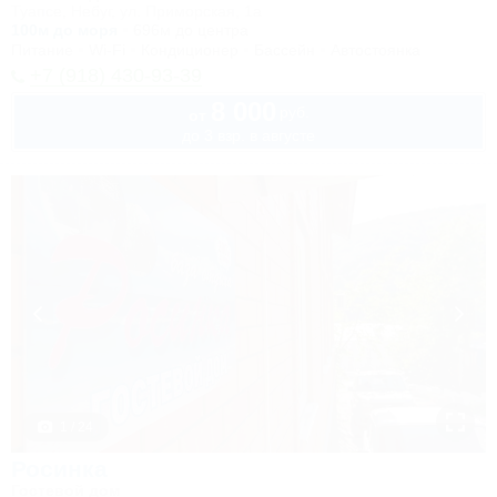
Туапсе, Небуг, ул. Приморская, 1а
100м до моря
696м до центра
Питание
Wi-Fi
Кондиционер
Бассейн
Автостоянка
+7 (918) 430-93-39
8 000
руб.
от
до 3 взр. в августе
1 / 24
Росинка
Гостевой дом