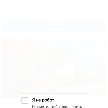
Туапсе, Бжид, Бухта Инал, 5 участок
300м до моря
497м до центра
Кондиционер
Автостоянка
+7 (918) 326-23-80
3 000
руб.
от
2 взр. в августе
1 / 9
Море на ладони
Глэмпинг