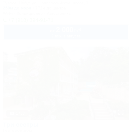
Туапсе, Небуг, ул. Новороссийское шоссе, 7
250м до моря
772м до центра
Wi-Fi
Кондиционер
Автостоянка
+7 (918) 394-91-71
2 000
руб.
от
2 взр. в августе
1 / 33
Три сестры
Гостевой дом