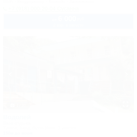
Wi-Fi
Кондиционер
Бассейн
Автостоянка
+7 (918) 000-20-04 Сусанна
6 000
руб.
от
2 взр. в августе
1 / 30
Водолей
База отдыха
Туапсе, Бжид, Бухта Инал, 3 участок
150м до моря