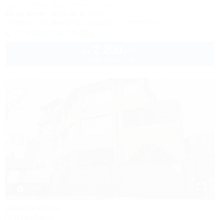
Туапсе, Бжид, Бухта Инал, 2 участок
1м до моря
506м до центра
Питание
Кондиционер
Бассейн
Автостоянка
+7 (918) 114-10-00
2 200
руб.
от
2 взр. в августе
1 / 37
Анастасия
Гостевой дом