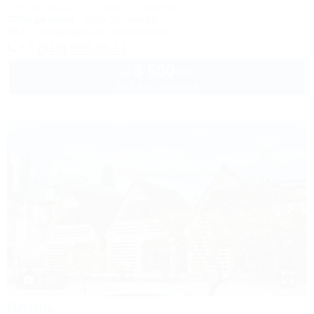
Туапсе, Бжид, Бухта Инал, 1 участок
200м до моря
236м до центра
Wi-Fi
Кондиционер
Автостоянка
+7 (918) 939-66-11
3 500
руб.
от
до 3 взр. в августе
1 / 15
Штиль