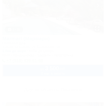
1 / 26
Marmari (Мармари)
Гостевой дом
Туапсе, Ольгинка, ул. Солнечная, 1Б
1,0км до моря
643м до центра
Wi-Fi
Кондиционер
Бассейн
Автостоянка
+7 (918) 439-61-88
3 500
руб.
от
2 взр. в августе
Другие объекты Ольгинки