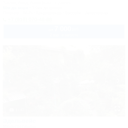
Туапсе, Бжид, Бухта Инал, 1 участок
50м до моря
1,0км до центра
Питание
Wi-Fi
Кондиционер
Бассейн
Автостоянка
+7 (918) 070-48-88
7 000
руб.
от
2 взр. в августе
1 / 47
Эдельвейс
Мини-гостиница