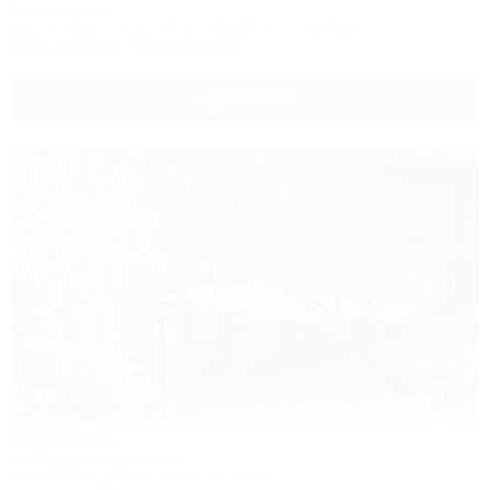
Автокемпинг
Туапсе, Лермонтово, трасса Джубга-Сочи, А167
100м до моря
624м до центра
Подробнее
1 / 21
Афалина
Коттеджный комплекс
Туапсе, Бжид, Бухта Инал, 1 участок