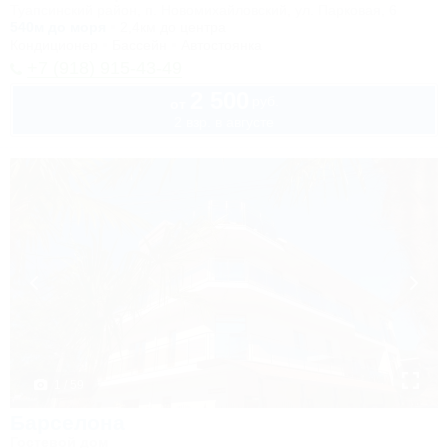
Туапсинский район, п. Новомихайловский, ул. Парковая, 6
540м до моря
2,4км до центра
Кондиционер
Бассейн
Автостоянка
+7 (918) 915-43-49
2 500
руб.
от
2 взр. в августе
1 / 59
Барселона
Гостевой дом