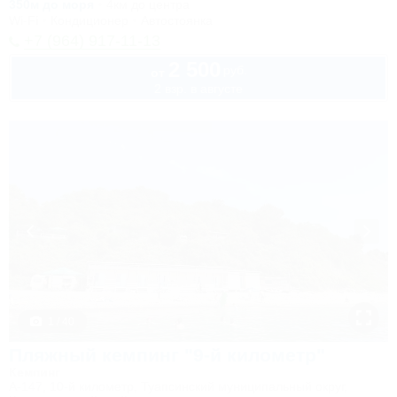
350м до моря
4км до центра
Wi-Fi
Кондиционер
Автостоянка
+7 (964) 917-11-13
2 500
руб.
от
2 взр. в августе
1 / 40
Пляжный кемпинг "9-й километр"
Кемпинг
А-147, 10-й километр, Туапсинский муниципальный округ,