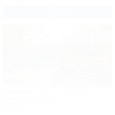
+7 (989) 810-57-98
5 500
руб.
от
2 взр. в августе
1 / 43
Delfin Holiday Park Inal (Дельфин
Холидей Парк Инал)
База отдыха
Туапсе, Бжид, Бухта Инал, ул. Горная, 10а (3-й участок)
375м до моря