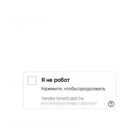
Еще
Популярные
Недорого
(1)
С животными - разрешено
(1)
Детская площадка
(1)
Без посредников
(1)
Питание
Общая кухня
(1)
Кухня в номере
(1)
Развлечения и спорт
Волейбол
(1)