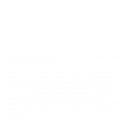
Благовещенская (Анапа)
Большая Алушта
Мацеста (Сочи)
ГЛАВНАЯ
КОНТАКТЫ
НОВОСТИ
ПУТЕВОДИТЕЛЬ
© 2006–2026 Отдых.на Кубани.ру — отдых и туризм в Краснодарском
крае и Республике Адыгея.
Компании ООО "На Кубани.ру" принадлежит доменное имя
nakubani.ru на основании "Свидетельства о регистрации доменного
имени", свидетельство о регистрации СМИ –Эл № ФС77-79732 от
07.12.2020 г. (12+), зарегистрировано Федеральной службой по
надзору в сфере связи, информационных технологий и массовых
коммуникаций (РОСКОМНАДЗОР), а так же товарный знак
"НАКУБАНИ ОТДЫХ КУБАНИ ОТДЫХ.НА КУБАНИ.РУ" на основании
"Свидетельства на Товарный Знак № 547792". Это подтверждает
юридическую защиту прав, согласно статьям 1252 ГК РФ, 1484 ГК РФ
и 1229 ГК РФ.