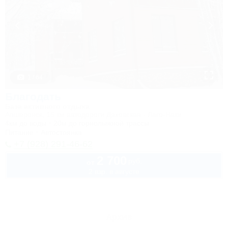
1 / 64
Благодать
База активного отдыха
Апшеронск, 15 км автодороги Даховская - Лаго-Наки
4км до воды
20м до горнолыжной трассы
Питание
Автостоянка
+7 (928) 291-46-62
2 700
руб.
от
2 взр. в августе
Архив