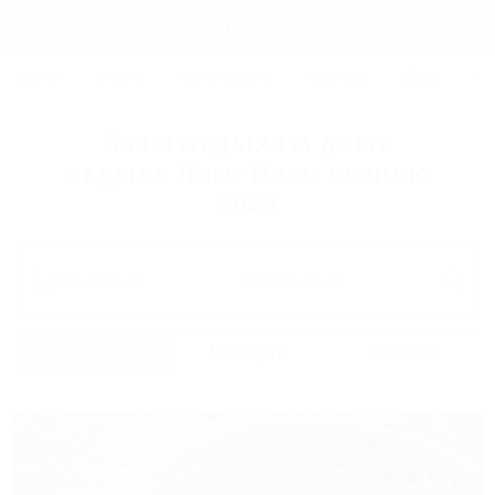
Фильтры и сортировка
Главная
СОЧИ
АНАПА
ГЕЛЕНДЖИК
ТУАПСЕ
ЕЙСК
КР
Регистрация
Базы отдыха и дома
Вход
отдыха Лаго-Наки осенью
2026
Дата заезда
Дата выезда
Список
На карте
Отзывы