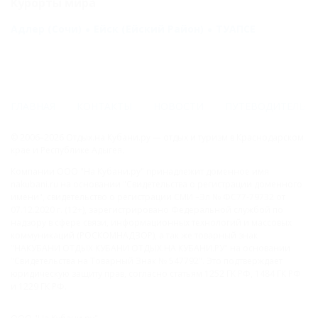
Курорты мира
Адлер (Сочи)
Ейск (Ейский Район)
ТУАПСЕ
ГЛАВНАЯ
КОНТАКТЫ
НОВОСТИ
ПУТЕВОДИТЕЛЬ
© 2006–2026 Отдых.на Кубани.ру — отдых и туризм в Краснодарском
крае и Республике Адыгея.
Компании ООО "На Кубани.ру" принадлежит доменное имя
nakubani.ru на основании "Свидетельства о регистрации доменного
имени", свидетельство о регистрации СМИ –Эл № ФС77-79732 от
07.12.2020 г. (12+), зарегистрировано Федеральной службой по
надзору в сфере связи, информационных технологий и массовых
коммуникаций (РОСКОМНАДЗОР), а так же товарный знак
"НАКУБАНИ ОТДЫХ КУБАНИ ОТДЫХ.НА КУБАНИ.РУ" на основании
"Свидетельства на Товарный Знак № 547792". Это подтверждает
юридическую защиту прав, согласно статьям 1252 ГК РФ, 1484 ГК РФ
и 1229 ГК РФ.