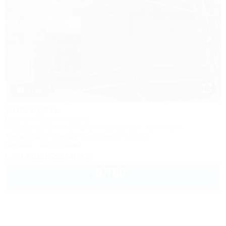
1 / 64
Благодать
База активного отдыха
Апшеронск, 15 км автодороги Даховская - Лаго-Наки
4км до воды
20м до горнолыжной трассы
Питание
Автостоянка
+7 (928) 291-46-62
2 700
руб.
от
2 взр. в августе