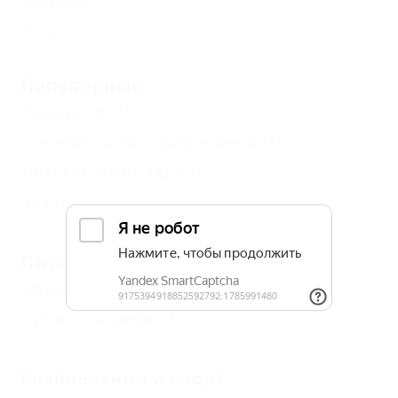
Мезмай
Еще
Популярные
Недорого
(1)
С животными - разрешено
(1)
Детская площадка
(1)
Без посредников
(1)
Питание
Общая кухня
(1)
Кухня в номере
(1)
Развлечения и спорт