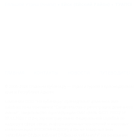
Большой Утриш (Анапа)
Ейск (Ейский Район)
ТУАПСЕ
ГЛАВНАЯ
КОНТАКТЫ
НОВОСТИ
ПУТЕВОДИТЕЛЬ
© 2006–2026 Отдых.на Кубани.ру — отдых и туризм в Краснодарском
крае и Республике Адыгея.
Компании ООО "На Кубани.ру" принадлежит доменное имя
nakubani.ru на основании "Свидетельства о регистрации доменного
имени", свидетельство о регистрации СМИ –Эл № ФС77-79732 от
07.12.2020 г. (12+), зарегистрировано Федеральной службой по
надзору в сфере связи, информационных технологий и массовых
коммуникаций (РОСКОМНАДЗОР), а так же товарный знак
"НАКУБАНИ ОТДЫХ КУБАНИ ОТДЫХ.НА КУБАНИ.РУ" на основании