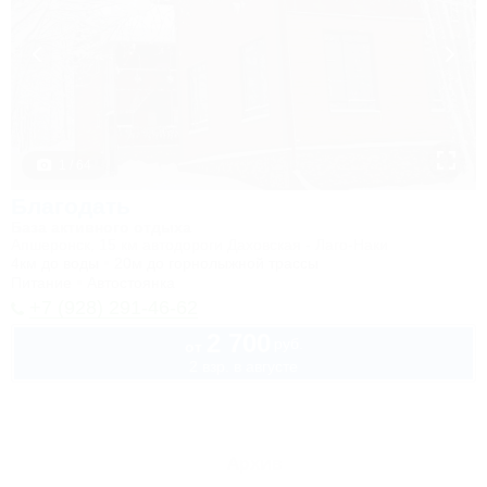
1 / 64
Благодать
База активного отдыха
Апшеронск, 15 км автодороги Даховская - Лаго-Наки
4км до воды
20м до горнолыжной трассы
Питание
Автостоянка
+7 (928) 291-46-62
2 700
руб.
от
2 взр. в августе
Архив