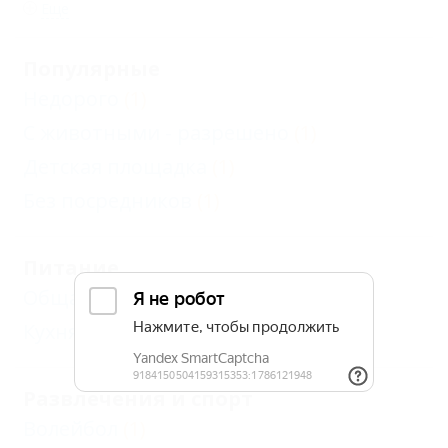
Еще
Популярные
Недорого
(1)
С животными - разрешено
(1)
Детская площадка
(1)
Без посредников
(1)
Питание
Общая кухня
(1)
Кухня в номере
(1)
Развлечения и спорт
Волейбол
(1)