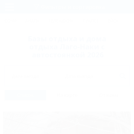
Фильтры и сортировка
Главная
СОЧИ
АНАПА
ГЕЛЕНДЖИК
ТУАПСЕ
ЕЙСК
КР
Регистрация
Базы отдыха и дома
Вход
отдыха Лаго-Наки с
автостоянкой 2026
Дата заезда
Дата выезда
Список
На карте
Отзывы