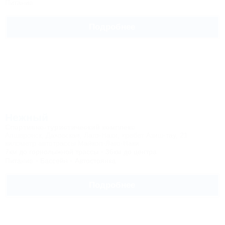
Питание
Подробнее
Нежный
Спортивно-туристический комплекс
Апшеронск, Даховская, Лаго-Наки, хребет Азиш-тау, 21
километр автотрассы Майкоп-Лаго-Наки
7км до горнолыжной трассы
36км до центра
Питание
Бассейн
Автостоянка
Подробнее