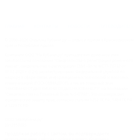
ГЛАВНАЯ
КОНТАКТЫ
НОВОСТИ
ПУТЕВОДИТЕЛЬ
© 2006–2026 Отдых.на Кубани.ру — отдых и туризм в Краснодарском
крае и Республике Адыгея.
Компании ООО "На Кубани.ру" принадлежит доменное имя
nakubani.ru на основании "Свидетельства о регистрации доменного
имени", свидетельство о регистрации СМИ –Эл № ФС77-79732 от
07.12.2020 г. (12+), зарегистрировано Федеральной службой по
надзору в сфере связи, информационных технологий и массовых
коммуникаций (РОСКОМНАДЗОР), а так же товарный знак
"НАКУБАНИ ОТДЫХ КУБАНИ ОТДЫХ.НА КУБАНИ.РУ" на основании
"Свидетельства на Товарный Знак № 547792". Это подтверждает
юридическую защиту прав, согласно статьям 1252 ГК РФ, 1484 ГК РФ
и 1229 ГК РФ.
ООО "На Кубани.ру"
2312157635
1082312013827
Продолжая работу с сайтом, вы подтверждаете
Все права защищены.
использование сайтом cookies вашего браузера.