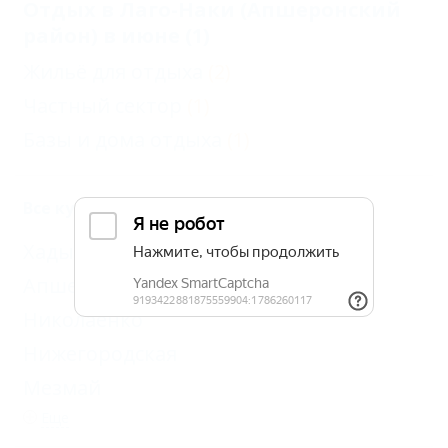
Отдых в Лаго-Наки (Апшеронский
район) в июне (1)
Жильё для отдыха
(2)
Частный сектор
(1)
Базы и дома отдыха
(1)
Все курорты Апшеронского района
Хадыженск
(1)
Апшеронск
Николаенко
Нижегородская
Мезмай
Еще