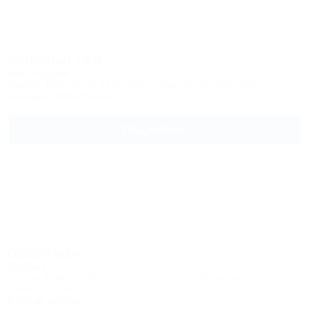
Зеленый Гай
База отдыха
Адыгея, Майкоп, на 13 км трассы Даховская-Лаго-Наки
Питание
Автостоянка
Подробнее
Лаго-Наки
Турбаза
Адыгея, Майкоп, 15 км к юго-западу от ст. Даховской (р-н
Азишского хребта)
2,2км до центра