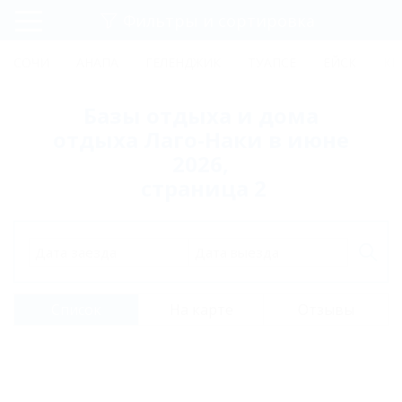
Фильтры и сортировка
Главная
СОЧИ
АНАПА
ГЕЛЕНДЖИК
ТУАПСЕ
ЕЙСК
КР
Регистрация
Базы отдыха и дома
Вход
отдыха Лаго-Наки в июне
2026,
страница 2
Дата заезда
Дата выезда
Список
На карте
Отзывы