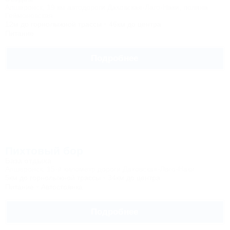
Апшеронск, 19 км автодороги Даховская-Лаго-Наки, поляна
Геймоновская
12м до горнолыжной трассы
46км до центра
Питание
Подробнее
Пихтовый бор
База отдыха
Апшеронск, 15-й километр дороги Даховская-Лаго-Наки
5км до горнолыжной трассы
34км до центра
Питание
Автостоянка
Подробнее