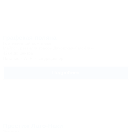
Графская поляна
Гостиничный комплекс
Майкоп, развилка трассы Даховская-Лаго-Наки
42км до центра
Питание
Wi-Fi
Кондиционер
Подробнее
Престиж Лаго-Наки
Экодом