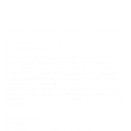
ГЛАВНАЯ
КОНТАКТЫ
НОВОСТИ
ПУТЕВОДИТЕЛЬ
© 2006–2026 Отдых.на Кубани.ру — отдых и туризм в Краснодарском
крае и Республике Адыгея.
Компании ООО "На Кубани.ру" принадлежит доменное имя
nakubani.ru на основании "Свидетельства о регистрации доменного
имени", свидетельство о регистрации СМИ –Эл № ФС77-79732 от
07.12.2020 г. (12+), зарегистрировано Федеральной службой по
надзору в сфере связи, информационных технологий и массовых
коммуникаций (РОСКОМНАДЗОР), а так же товарный знак
"НАКУБАНИ ОТДЫХ КУБАНИ ОТДЫХ.НА КУБАНИ.РУ" на основании
"Свидетельства на Товарный Знак № 547792". Это подтверждает
юридическую защиту прав, согласно статьям 1252 ГК РФ, 1484 ГК РФ
и 1229 ГК РФ.
ООО "На Кубани.ру"
2312157635
1082312013827