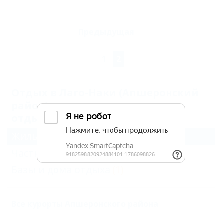
Предыдущая
1
2
Отдых в Лаго-Наки (Апшеронский
район) со всеми условиями для
отдыха с детьми (2)
Жильё для отдыха
(2)
Частный сектор
(1)
Базы и дома отдыха
(1)
Все курорты Апшеронского района