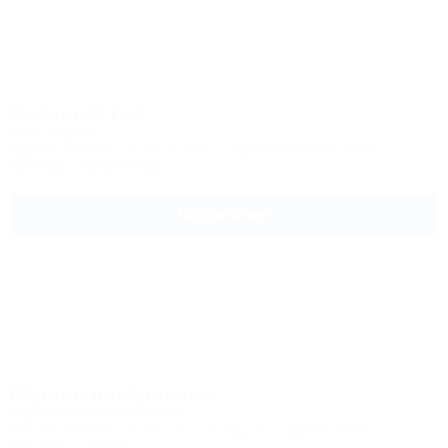
Зеленый Гай
База отдыха
Адыгея, Майкоп, на 13 км трассы Даховская-Лаго-Наки
Питание
Автостоянка
Подробнее
Горное настроение
Туристический комплекс
Адыгея, Майкоп, 10 км к юго-западу от ст. Даховской (р-н
Азишского хребта)