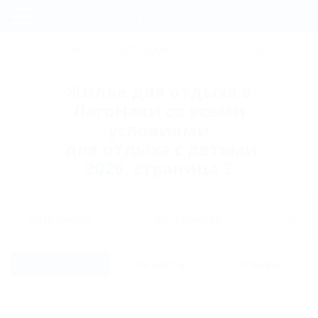
Фильтры и сортировка
Главная
СОЧИ
АНАПА
ГЕЛЕНДЖИК
ТУАПСЕ
ЕЙСК
КР
Регистрация
Жильё для отдыха в
Вход
ЛагоНаки со всеми
условиями
для отдыха с детьми
2026, страница 2
Дата заезда
Дата выезда
Список
На карте
Отзывы