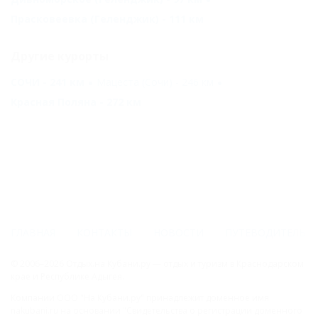
Прасковеевка (Геленджик) - 111 км
Другие курорты
СОЧИ - 241 км
Мацеста (Сочи) - 246 км
Красная Поляна - 272 км
ГЛАВНАЯ
КОНТАКТЫ
НОВОСТИ
ПУТЕВОДИТЕЛЬ
© 2006–2026 Отдых.на Кубани.ру — отдых и туризм в Краснодарском
крае и Республике Адыгея.
Компании ООО "На Кубани.ру" принадлежит доменное имя
nakubani.ru на основании "Свидетельства о регистрации доменного