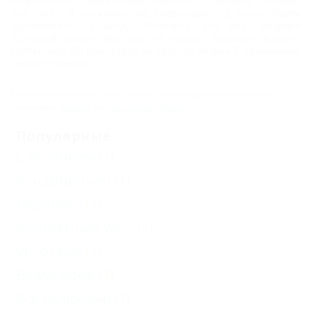
понравилось. Приветливый персонал, отменное питание.
Всё чисто и ухоженно. На следующий год снова будем
Цены
бронировать на август. Извините, это уже традиция
(большой привет Виктору на входе). Здоровья Вашему
Все
коллективу. Вы работаете на радость людям. С Уважением,
семья Нечаевых.
включено
Номера
Комментарии могут оставлять только авторизованные пользователи.
Пожалуйста,
войдите
или
зарегистрируйтесь
.
Стандарт Twin
Популярные
Стандарт Single
С лечением
(1)
Улучшенный
Кондиционер
(1)
Kingsize Bed
Недорого
(1)
Люкс
Бесплатный Wi-Fi
(1)
Люкс New
VIP отдых
(1)
Апартаменты
Возле моря
(1)
Президентские
Все включено
(1)
апартаменты