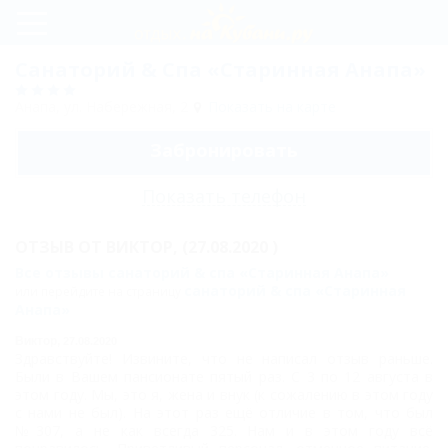
Регистрация
Санаторий & Спа «Старинная Анапа»
Вход
Анапа, ул. Набережная, 2
Показать на карте
Старинная
Забронировать
Анапа
Показать телефон
Историческая
справка
ОТЗЫВ ОТ
ВИКТОР,
(27.08.2020 )
Все отзывы санаторий & спа «Старинная Анапа»
Лечение
санаторий & спа «Старинная
или перейдите на страницу
Анапа»
Схема
проезда
Виктор,
27.08.2020
Здравствуйте! Извините, что не написал отзыв раньше.
Акции
Были в Вашем пансионате пятый раз. С 3 по 12 августа в
этом году. Мы, это я, жена и внук (к сожалению в этом году
и
с нами не был). На этот раз ещё отличие в том, что был
№307, а не как всегда 325. Нам и в этом году всё
скидки