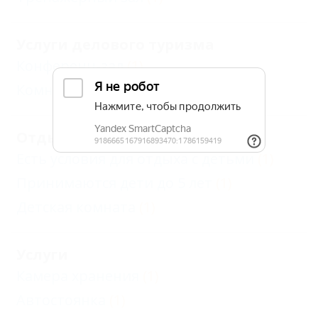
Услуги делового туризма
Конференц-зал
(1)
Комната переговоров
(1)
Отдых с детьми
Есть условия для отдыха с детьми
(1)
Принимаются дети до 5 лет
(1)
Детская комната
(1)
Услуги
Камера хранения
(1)
Автостоянка
(1)