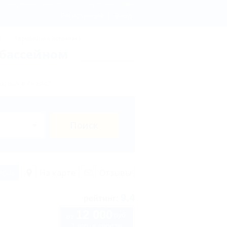
 бронирование, цены 2026 - Отдых.на Кубани.ру
Регистрация
Вход
ы
Термальные источники
 бассейном
отдых в Анапе?
Поиск
исок
На карте
Отзывы
9.4
рейтинг:
12 000
руб.
от
1 взр. в августе