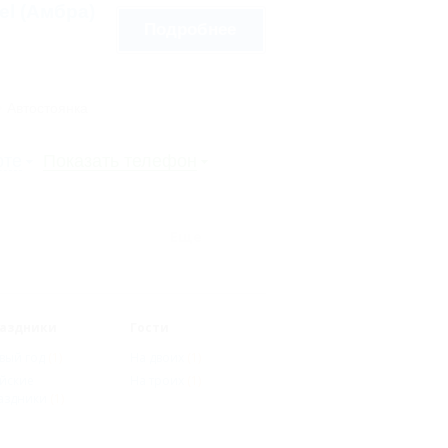
tel (Амбра)
Подробнее
Автостоянка
рте
Показать телефон
Еще
аздники
Гости
вый год
(1)
На двоих
(1)
йские
На троих
(1)
аздники
(1)