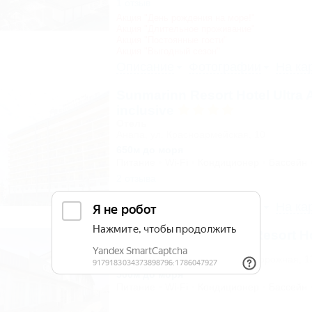
1 отзыв
Акция "День рождения на море!"
Акция "Длительное проживание"
Акция "Постоянные гости"
Акция "Выгодный сезон"
Описание
Фотографии
На ка
Sunmarinn Resort Hotel Ultra A
inclusive
Отель
Анапа, ул. Красноармейская, 10
650м до моря
Питание
Wi-Fi
Кондиционер
Бассейн
2 отзыва
Описание
Фотографии
На ка
Calypso All Inclusive Resort H
Отель
Анапа, Джемете, ул. Железнодорожная, 1
500м до моря
Питание
Wi-Fi
Кондиционер
Бассейн