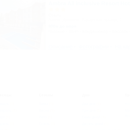
Ambra All inclusive Resort Ho
Отель
Анапа, Джемете, Курортный проезд, 2
800м до моря
Питание
Wi-Fi
Кондиционер
Бассейн
Описание
Фотографии
На ка
есяцы
Сезоны
Дни
Пр
нварь
(1)
Зима
(1)
Два дня
(1)
Но
евраль
(1)
Весна
(1)
Три дня
(1)
Ма
пр
арт
(1)
Лето
(1)
Семь дней
(1)
прель
(1)
Осень
(1)
Десять дней
(1)