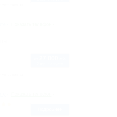
Автостоянка
рте
Показать телефон
апы
27 000
руб.
от
2 взр. в августе
Автостоянка
рте
Показать телефон
Подробнее