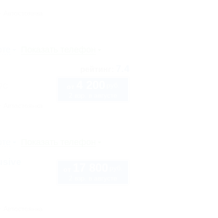
Автостоянка
рте
Показать телефон
7.4
рейтинг:
4 200
руб.
57С
от
2 взр. в августе
Автостоянка
рте
Показать телефон
usive
17 800
руб.
от
2 взр. в августе
Автостоянка