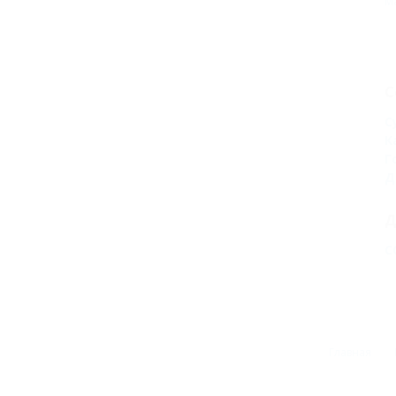
М
С
С
К
Г
Д
Д
С
Главная