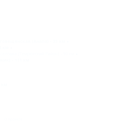
говещенская (Анапа) - 35 км
8 км
селовка (Темрюкский Район) - 90 км
ик) - 111 км
 км
О проекте