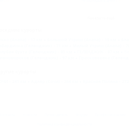
ай
(1)
Четырнадцать дней
(1)
Показать ещё
оседние курорты
укко (Анапа) - 17 км
Большой Утриш (Анапа) - 19 км
Бла
абардинка (Геленджик) - 71 км
Малый Утриш (Анапа) - 7
олубая бухта (Геленджик) - 85 км
ГЕЛЕНДЖИК - 87 км
Ве
ивноморское (Геленджик) - 97 км
Прасковеевка (Гелендж
ругие курорты
ОЧИ - 241 км
Адлер (Сочи) - 264 км
Красная Поляна - 272
Контакты
Новости
Путеводитель
Форум
Профессионалам
Политика конфиденциальности