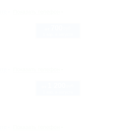
рте
Показать телефон
700
руб.
от
1 взр. в августе
рте
Показать телефон
1 200
руб.
от
1 взр. в августе
рте
Показать телефон