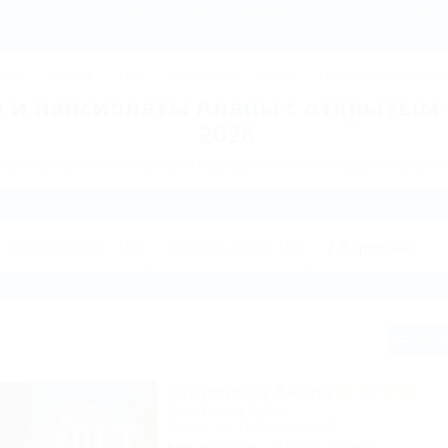
Анапа: Санатории и пансионаты в Анапе с открытым бассейном -
ДЖИК
ТУАПСЕ
Ейск
КРАСНОДАР
Крым
Горнолыжные курорт
 и пансионаты Анапы с открытым
2026
санаториев и пансионатов по направлению Анапа. Куда поехать на 
Сп
Старинная Анапа
Санаторий & Спа
Анапа, ул. Набережная, 2