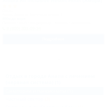
Ambra All inclusive Resort Hotel (Амбра)
Отель
Анапа, Джемете, Курортный проезд, 2
800м до моря
Питание
Wi-Fi
Кондиционер
Бассейн
Автостоянка
8 (800) 301-09-34
Подробнее
Еще
Отдых в городе Анапа с лечением
(нервная система) (1)
Санатории и пансионаты
(1)
Частный сектор
(3)