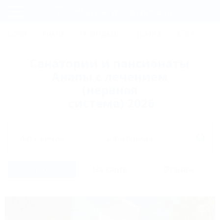
Фильтры и сортировка
Главная
СОЧИ
АНАПА
ГЕЛЕНДЖИК
ТУАПСЕ
ЕЙСК
КР
Регистрация
Санатории и пансионаты
Вход
Анапы с лечением
(нервная
система) 2026
Дата заезда
Дата выезда
Список
На карте
Отзывы