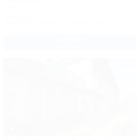
Alfa Summer
Отель
Анапа, Джемете, Пионерский проспект, 257С
50м до моря
Питание
Wi-Fi
Кондиционер
Бассейн
Автостоянка
8 (800) 201-55-58
4 200
руб.
от
2 взр. в августе
1 / 40