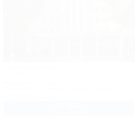
1 / 37
Старинная Анапа
Санаторий & Спа
Анапа, ул. Набережная, 2
50м до моря
715м до центра
Питание
Wi-Fi
Кондиционер
Бассейн
Автостоянка
+7 (86133) 3-22-11
12 000
руб.
от
1 взр. в августе
Другие объекты Анапы