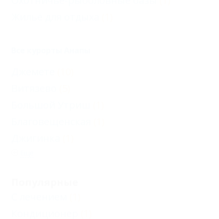
Охотничье-рыболовные базы
(1)
Жильё для отдыха
(1)
Все курорты Анапы
Джемете
(10)
Витязево
(5)
Большой Утриш
(1)
Благовещенская
(1)
Джигинка
(1)
Еще
Популярные
С лечением
(1)
Кондиционер
(1)