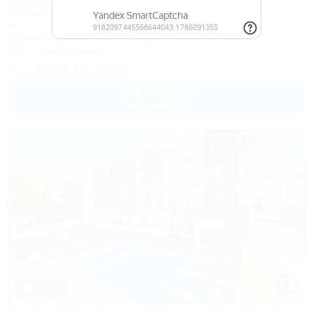
Частный дом на Кирова 30
Частный дом
Анапа, ул. Кирова, 30
350м до моря
1,2км до центра
Wi-Fi
Кондиционер
+7 (988) 319-25-07
1 200
руб.
от
1 взр. в августе
1 / 31