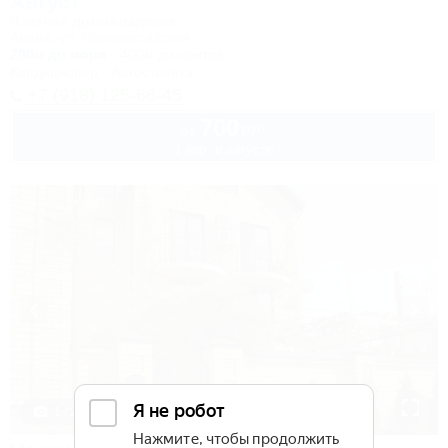
Август
Частное домовладение
Анапа, ул. Новороссийская
200м до моря
400м до центра
Кондиционер
Автостоянка
+7 (918) 125-66-45
700
руб.
от
1 взр. в августе
1 / 28