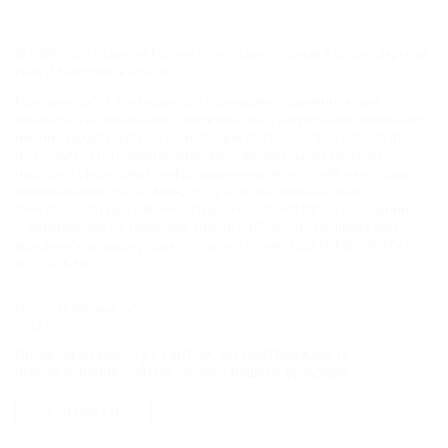
ГЛАВНАЯ
КОНТАКТЫ
НОВОСТИ
ПУТЕВОДИТЕЛЬ
© 2006–2026 Отдых.на Кубани.ру — отдых и туризм в Краснодарском
крае и Республике Адыгея.
Компании ООО "На Кубани.ру" принадлежит доменное имя
nakubani.ru на основании "Свидетельства о регистрации доменного
имени", свидетельство о регистрации СМИ –Эл № ФС77-79732 от
07.12.2020 г. (12+), зарегистрировано Федеральной службой по
надзору в сфере связи, информационных технологий и массовых
коммуникаций (РОСКОМНАДЗОР), а так же товарный знак
"НАКУБАНИ ОТДЫХ КУБАНИ ОТДЫХ.НА КУБАНИ.РУ" на основании
"Свидетельства на Товарный Знак № 547792". Это подтверждает
юридическую защиту прав, согласно статьям 1252 ГК РФ, 1484 ГК РФ
и 1229 ГК РФ.
ООО "На Кубани.ру"
2312157635
1082312013827
Продолжая работу с сайтом, вы подтверждаете
Все права защищены.
использование сайтом cookies вашего браузера.
Присоединяйтесь к нам!
СОГЛАСЕН