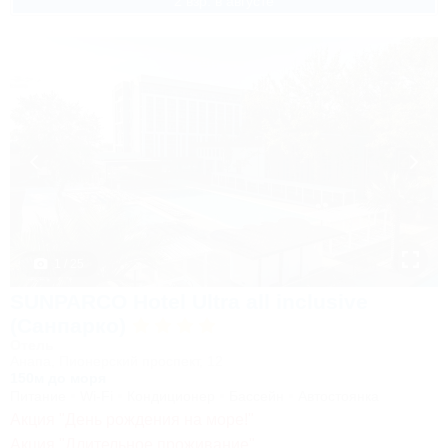
2 взр. в августе
1 / 25
SUNPARCO Hotel Ultra all inclusive
(Санпарко)
Отель
Анапа, Пионерский проспект, 12
150м до моря
Питание
Wi-Fi
Кондиционер
Бассейн
Автостоянка
Акция "День рождения на море!"
Акция "Длительное проживание"