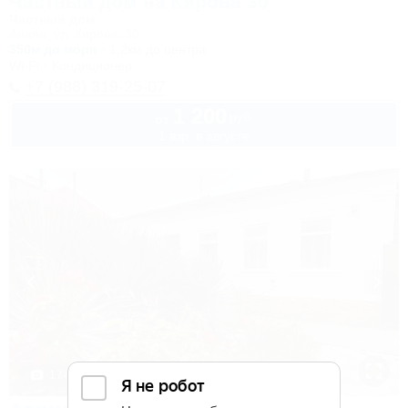
Частный дом на Кирова 30
Частный дом
Анапа, ул. Кирова, 30
350м до моря
1,2км до центра
Wi-Fi
Кондиционер
+7 (988) 319-25-07
1 200
руб.
от
1 взр. в августе
1 / 41