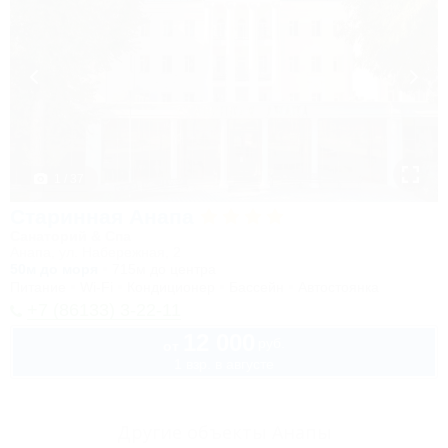
1 / 37
Старинная Анапа
Санаторий & Спа
Анапа, ул. Набережная, 2
50м до моря
715м до центра
Питание
Wi-Fi
Кондиционер
Бассейн
Автостоянка
+7 (86133) 3-22-11
12 000
руб.
от
1 взр. в августе
Другие объекты Анапы