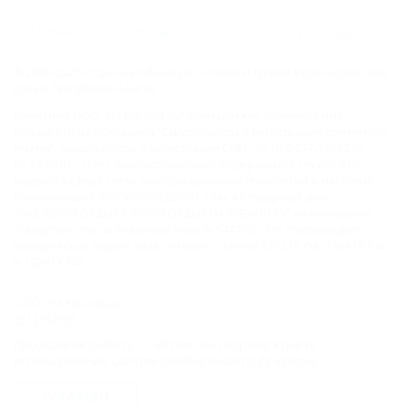
ГЛАВНАЯ
КОНТАКТЫ
НОВОСТИ
ПУТЕВОДИТЕЛЬ
© 2006–2026 Отдых.на Кубани.ру — отдых и туризм в Краснодарском
крае и Республике Адыгея.
Компании ООО "На Кубани.ру" принадлежит доменное имя
nakubani.ru на основании "Свидетельства о регистрации доменного
имени", свидетельство о регистрации СМИ –Эл № ФС77-79732 от
07.12.2020 г. (12+), зарегистрировано Федеральной службой по
надзору в сфере связи, информационных технологий и массовых
коммуникаций (РОСКОМНАДЗОР), а так же товарный знак
"НАКУБАНИ ОТДЫХ КУБАНИ ОТДЫХ.НА КУБАНИ.РУ" на основании
"Свидетельства на Товарный Знак № 547792". Это подтверждает
юридическую защиту прав, согласно статьям 1252 ГК РФ, 1484 ГК РФ
и 1229 ГК РФ.
ООО "На Кубани.ру"
2312157635
1082312013827
Продолжая работу с сайтом, вы подтверждаете
Все права защищены.
использование сайтом cookies вашего браузера.
Присоединяйтесь к нам!
СОГЛАСЕН