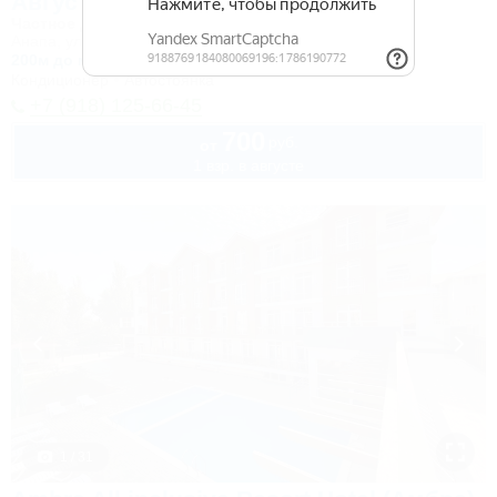
Август
Частное домовладение
Анапа, ул. Новороссийская
200м до моря
400м до центра
Кондиционер
Автостоянка
+7 (918) 125-66-45
700
руб.
от
1 взр. в августе
1 / 31