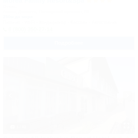
Morea Family Resort&Spa
Отель
Анапа, Джемете, Пионерский проспект, 88
250м до моря
Питание
Wi-Fi
Кондиционер
Бассейн
Автостоянка
8 (800) 350-27-14
Подробнее
1 / 40