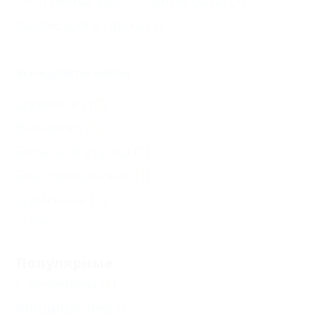
Охотничье-рыболовные базы
(1)
Жильё для отдыха
(1)
Все курорты Анапы
Джемете
(10)
Витязево
(5)
Большой Утриш
(1)
Благовещенская
(1)
Джигинка
(1)
Еще
Популярные
С лечением
(1)
Кондиционер
(1)