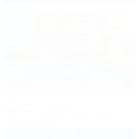
2 взр. в августе
1 / 50
Alfa Summer
Отель
Анапа, Джемете, Пионерский проспект, 257С
50м до моря
Питание
Wi-Fi
Кондиционер
Бассейн
Автостоянка
8 (800) 201-55-58
4 200
руб.
от