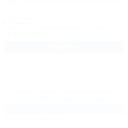
Ambra All inclusive Resort Hotel (Амбра)
Отель
Анапа, Джемете, Курортный проезд, 2
800м до моря
Питание
Wi-Fi
Кондиционер
Бассейн
Автостоянка
8 (800) 301-09-34
Подробнее
Еще
Отдых в городе Анапа с лечением
(опорно-двигательный аппарат) (1)
Санатории и пансионаты
(1)
Частный сектор
(3)