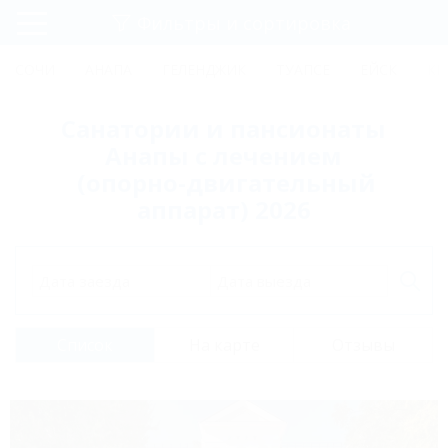
Фильтры и сортировка
Главная
СОЧИ
АНАПА
ГЕЛЕНДЖИК
ТУАПСЕ
ЕЙСК
КР
Регистрация
Санатории и пансионаты
Вход
Анапы с лечением
(опорно-двигательный
аппарат) 2026
Дата заезда
Дата выезда
Список
На карте
Отзывы