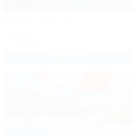
1 / 31
Морской Квартал 106
Апартаменты
Темрюк, Веселовка, ул. Морская, 4а, ЖК "Морской квартал"
20м до моря
Кондиционер
Автостоянка
+7 (918) 476-57-92
11 000
руб.
от
до 4 взр. в августе