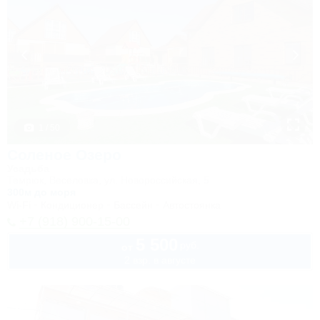
1 / 50
Соленое Озеро
Усадьба
Темрюк, Веселовка, ул. Новороссийская, 5
300м до моря
Wi-Fi
Кондиционер
Бассейн
Автостоянка
+7 (918) 900-15-00
5 500
руб.
от
2 взр. в августе