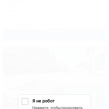
АртДиЖан
Коттедж
Темрюк, Веселовка, пер. Дорожный, 3
200м до моря
Wi-Fi
Кондиционер
Автостоянка
+7 (989) 211-15-16
4 000
руб.
от
2 взр. в августе
1 / 21