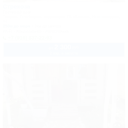
Стрекоза
Гостевой дом
Темрюк, Голубицкая, территория ПК «Кавказ», Новозападная,
44
250м до моря
3км до центра
Wi-Fi
Кондиционер
Автостоянка
+7 (916) 837-22-93
2 300
руб.
от
2 взр. в августе