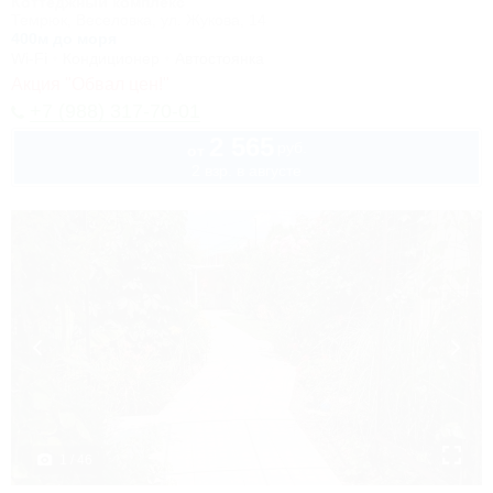
Коттеджный комплекс
Темрюк, Веселовка, ул. Жукова, 14
400м до моря
Wi-Fi
Кондиционер
Автостоянка
Акция "Обвал цен!"
+7 (988) 317-70-01
2 565
руб.
от
2 взр. в августе
1 / 46