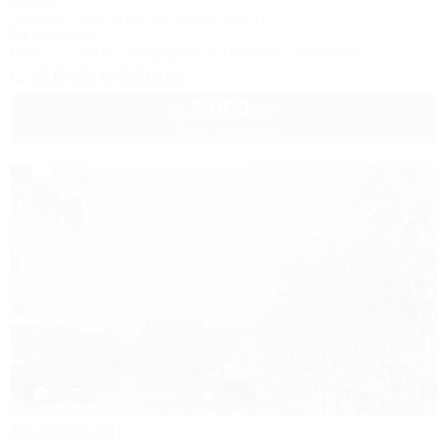
Отель
Темрюк, Голубицкая, ул. Курортная, 127
9м до моря
Питание
Wi-Fi
Кондиционер
Бассейн
Автостоянка
+7 (967) 660-20-10
3 000
руб.
от
2 взр. в августе
1 / 32
Лазурный