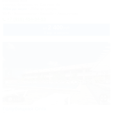
Гостевой дом
Темрюк, Кучугуры, ул. Светлая, 4а
300м до моря
250м до центра
Wi-Fi
Кондиционер
Бассейн
Автостоянка
+7 (918) 454-34-53
2 400
руб.
от
2 взр. в августе
1 / 31
Голубицкая Onix