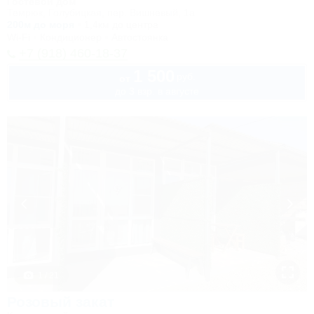
Гостевой дом
Темрюк, Голубицкая, пер. Вишневый, 1а
200м до моря
1,4км до центра
Wi-Fi
Кондиционер
Автостоянка
+7 (918) 460-18-37
1 500
руб.
от
до 3 взр. в августе
1 / 21
Розовый закат