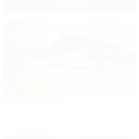
6 500
руб.
от
2 взр. в августе
1 / 20
Лагуна Веселовка
База отдыха
Темрюк, Веселовка, ул. Невская, 13
150м до моря
Кондиционер
Автостоянка
+7 (938) 555-56-77