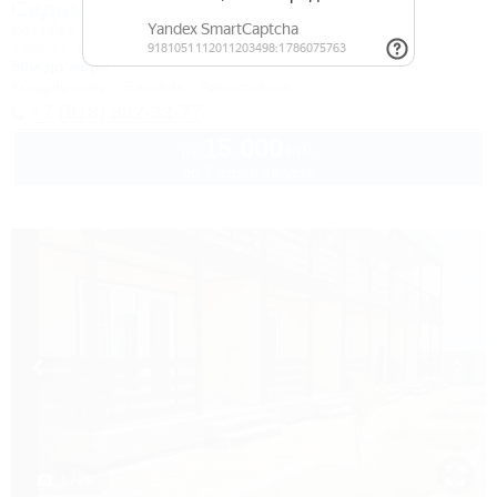
Седьмой берег
Коттедж
Темрюк, Кучугуры, ул. Приазовская, 24
50м до моря
Кондиционер
Бассейн
Автостоянка
+7 (918) 382-33-77
15 000
руб.
от
до 7 взр. в августе
1 / 28