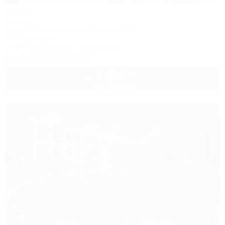
Пляж
Коттедж
Темрюк, Веселовка, пер. Приморский, 6
200м до моря
Wi-Fi
Кондиционер
Автостоянка
+7 (918) 226-76-12
3 800
руб.
от
2 взр. в августе
1 / 34