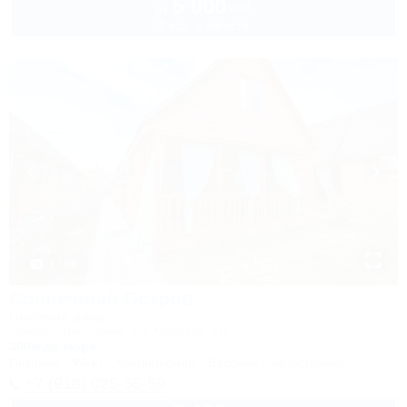
5 000
руб.
от
2 взр. в августе
1 / 44
Солнечный Остров
Гостевой двор
Темрюк, Веселовка, ул. Морская, 10
300м до моря
Питание
Wi-Fi
Кондиционер
Бассейн
Автостоянка
+7 (918) 025-55-59