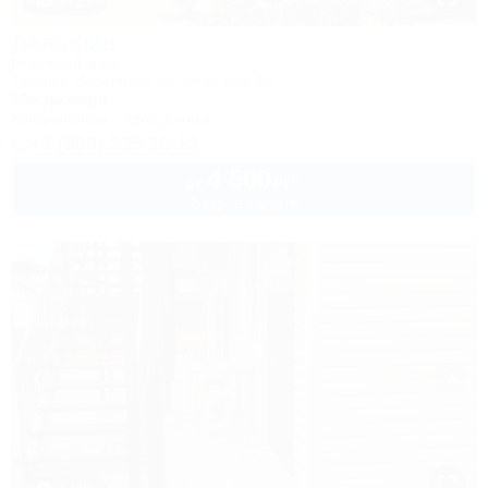
1 / 25
Дельфин
Гостевой дом
Темрюк, Веселовка, ул. Морская, 2б
50м до моря
Кондиционер
Автостоянка
+7 (989) 235-36-13
4 500
руб.
от
2 взр. в августе