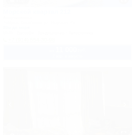
1 / 11
Морской квартал 212
Апартаменты
Темрюк, Веселовка, ул. Морская, 4а
20м до моря
Wi-Fi
Бассейн
Кондиционер
Автостоянка
+7 (914) 554-30-98
11 000
руб.
от
2 взр. в августе