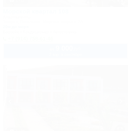
1 / 11
Морской квартал 108
Апартаменты
Темрюк, Веселовка, Морской квартал, 2А
20м до моря
Бассейн
Кондиционер
Автостоянка
+7 (914) 758-61-46
9 000
руб.
от
2 взр. в сентябре