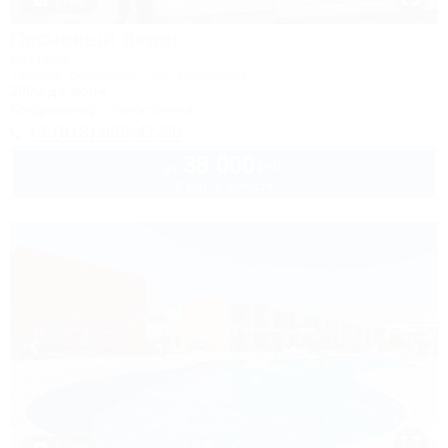
1 / 49
Песчаный берег
Коттедж
Темрюк, Веселовка, пер. Дорожный, 4
200м до моря
Кондиционер
Автостоянка
+7 (918) 968-47-26
38 000
руб.
от
2 взр. в августе