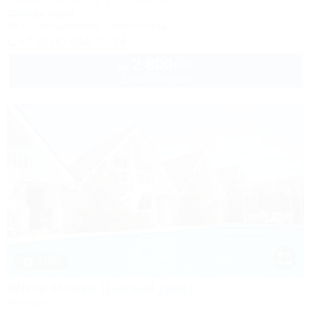
Темрюк, Голубицкая, ул. Советская, 12а
600м до моря
Wi-Fi
Кондиционер
Автостоянка
+7 (918) 634-70-74
2 800
руб.
от
2 взр. в августе
1 / 52
White House (Белый дом)
Коттедж