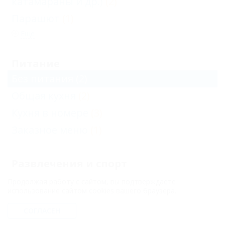
катамараны и др.)
(2)
Парашют
(1)
Еще
Питание
Без питания
(2)
Общая кухня
(2)
Кухня в номере
(3)
Заказное меню
(1)
Развлечения и спорт
Бассейн открытый
(2)
Продолжая работу с сайтом, вы подтверждаете
использование сайтом cookies вашего браузера.
Детский бассейн
(1)
Волейбол
СОГЛАСЕН
(1)