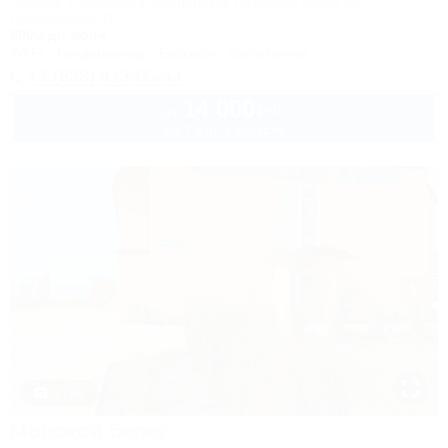
Темрюк, Голубицкая, Кооператив Лазурный Берег, ул.
Прибрежная, 75
500м до моря
Wi-Fi
Кондиционер
Бассейн
Автостоянка
+7 (938) 413-05-44
14 000
руб.
от
до 7 взр. в августе
1 / 39
Морской берег