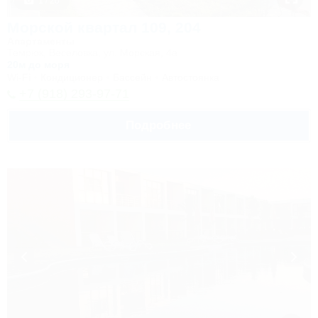
1 / 20
Морской квартал 109, 204
Апартаменты
Темрюк, Веселовка, ул. Морская, 4а
20м до моря
Wi-Fi
Кондиционер
Бассейн
Автостоянка
+7 (918) 293-97-71
Подробнее