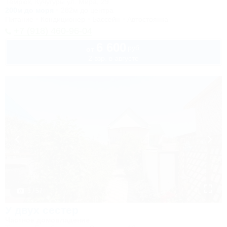
Темрюк, Кучугуры ул. Мира, 29
200м до моря
282м до центра
Питание
Кондиционер
Бассейн
Автостоянка
+7 (918) 460-96-04
6 600
руб.
от
2 взр. в августе
1 / 57
У двух сестер
Частное домовладение