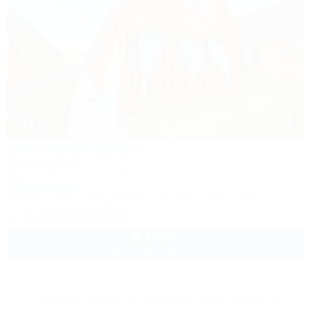
1 / 44
Солнечный Остров
Гостевой двор
Темрюк, Веселовка, ул. Морская, 10
300м до моря
Питание
Wi-Fi
Кондиционер
Бассейн
Автостоянка
+7 (918) 025-55-59
5 000
руб.
от
за коттедж в августе
Другие объекты Темрюкского района