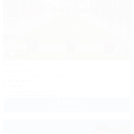
1 / 36
ВОЛНА
База отдыха
Темрюк, Веселовка, ул. Морская, 13
200м до моря
Кондиционер
Бассейн
+7 (938) 866-97-99
6 500
руб.
от
2 взр. в августе