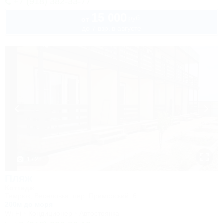
+7 (918) 382-33-77
15 000
руб.
от
до 7 взр. в августе
1 / 28
Пляж
Коттедж
Темрюк, Веселовка, пер. Приморский, 6
200м до моря
Wi-Fi
Кондиционер
Автостоянка