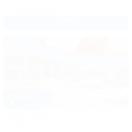
Кондиционер
Автостоянка
+7 (918) 476-57-92
11 000
руб.
от
до 4 взр. в августе
1 / 28
Морской квартал 209
Апартаменты
Темрюк, Веселовка, ул. Морская, 2Г, корпус 2, ЖК "Морской
квартал" 209