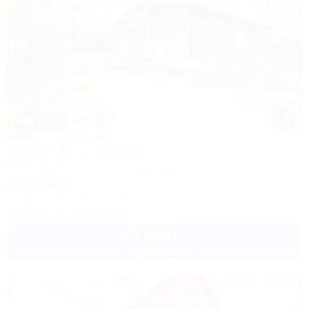
1 / 20
Лагуна Веселовка
База отдыха
Темрюк, Веселовка, ул. Невская, 13
150м до моря
Кондиционер
Автостоянка
+7 (938) 555-56-77
5 000
руб.
от
2 взр. в августе