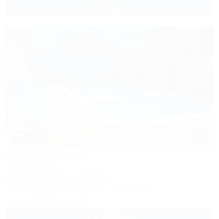
2 взр. в августе
1 / 50
Lavrio (Лаврио)
Гостевой дом
Темрюк, Кучугуры, ул. Светлая, 4а
300м до моря
250м до центра
Wi-Fi
Кондиционер
Бассейн
Автостоянка
+7 (918) 454-34-53
2 400
руб.
от