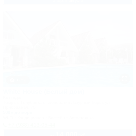
2 взр. в августе
1 / 52
White House (Белый дом)
Коттедж
Темрюк, Голубицкая, Кооператив Лазурный Берег, ул.
Прибрежная, 75
500м до моря
Wi-Fi
Кондиционер
Бассейн
Автостоянка
+7 (938) 413-05-44
14 000
руб.
от