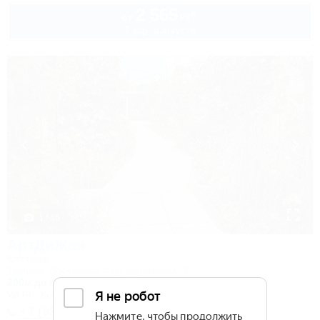
2 565
руб.
от
2 взр. в августе
1 / 46
АртДиЖан
Коттедж
Темрюк, Веселовка, пер. Дорожный, 3
200м до моря
Wi-Fi
Кондиционер
Автостоянка
+7 (989) 211-15-16