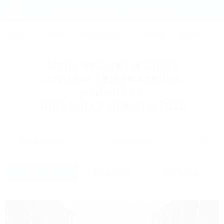
Фильтры и сортировка
Главная
СОЧИ
АНАПА
ГЕЛЕНДЖИК
ТУАПСЕ
ЕЙСК
КР
Регистрация
Базы отдыха и дома
Вход
отдыха Темрюкского
района со
шкафом в номере 2026
Дата заезда
Дата выезда
Список
На карте
Отзывы