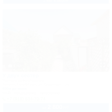
2 взр. в августе
1 / 57
У двух сестер
Частное домовладение
Темрюк, Голубицкая, ул. Советская, 12а
600м до моря
Wi-Fi
Кондиционер
Автостоянка
+7 (918) 634-70-74
2 800
руб.
от