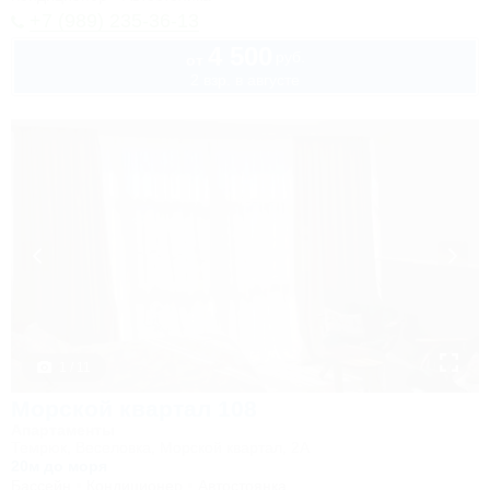
+7 (989) 235-36-13
4 500
руб.
от
2 взр. в августе
1 / 11
Морской квартал 108
Апартаменты
Темрюк, Веселовка, Морской квартал, 2А
20м до моря
Бассейн
Кондиционер
Автостоянка