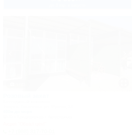
до 3 взр. в августе
1 / 21
Розовый закат
Коттеджный комплекс
Темрюк, Веселовка, ул. Жукова, 14
400м до моря
Wi-Fi
Кондиционер
Автостоянка
Акция "Обвал цен!"
+7 (988) 317-70-01