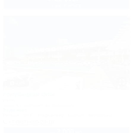
2 взр. в августе
1 / 31
Голубицкая Onix
Отель
Темрюк, Голубицкая, ул. Курортная, 127
9м до моря
Питание
Wi-Fi
Кондиционер
Бассейн
Автостоянка
+7 (967) 660-20-10
3 000
руб.
от