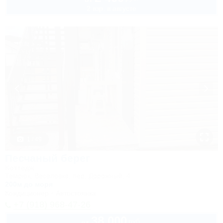
2 взр. в августе
1 / 49
Песчаный берег
Коттедж
Темрюк, Веселовка, пер. Дорожный, 4
200м до моря
Кондиционер
Автостоянка
+7 (918) 968-47-26
38 000
руб.
от