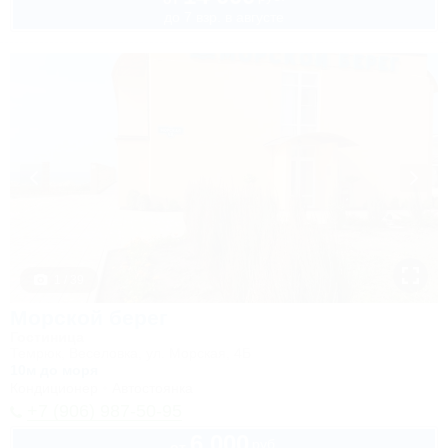
до 7 взр. в августе
1 / 39
Морской берег
Гостиница
Темрюк, Веселовка, ул. Морская, 4Б
10м до моря
Кондиционер
Автостоянка
+7 (906) 987-50-95
6 000
руб.
от