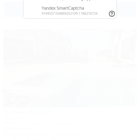
4 000
руб.
от
2 взр. в августе
1 / 21
Седьмой берег
Коттедж
Темрюк, Кучугуры, ул. Приазовская, 24
50м до моря
Кондиционер
Бассейн
Автостоянка