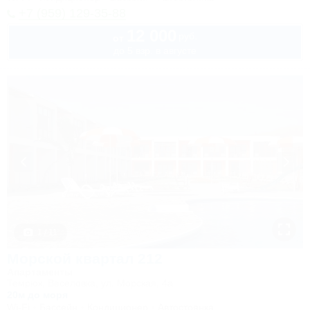
+7 (959) 129-35-88
12 000
руб.
от
до 5 взр. в августе
1 / 11
Морской квартал 212
Апартаменты
Темрюк, Веселовка, ул. Морская, 4а
20м до моря
Wi-Fi
Бассейн
Кондиционер
Автостоянка