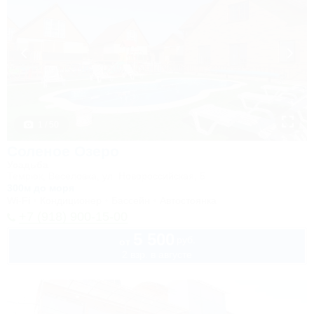
1 / 50
Соленое Озеро
Усадьба
Темрюк, Веселовка, ул. Новороссийская, 5
300м до моря
Wi-Fi
Кондиционер
Бассейн
Автостоянка
+7 (918) 900-15-00
5 500
руб.
от
2 взр. в августе