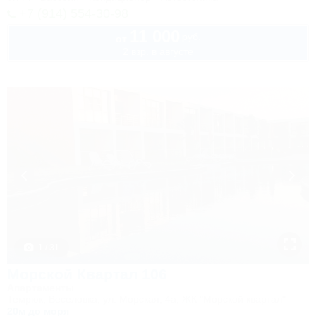
+7 (914) 554-30-98
11 000
руб.
от
2 взр. в августе
1 / 31
Морской Квартал 106
Апартаменты
Темрюк, Веселовка, ул. Морская, 4а, ЖК "Морской квартал"
20м до моря