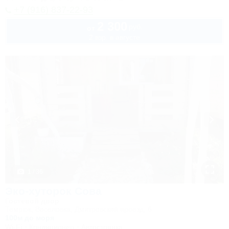
+7 (916) 837-22-93
2 300
руб.
от
2 взр. в августе
1 / 36
Эко-хуторок Сова
Гостевой двор
Темрюк, Веселовка, Дмитровский проезд, 6
100м до моря
Wi-Fi
Кондиционер
Автостоянка