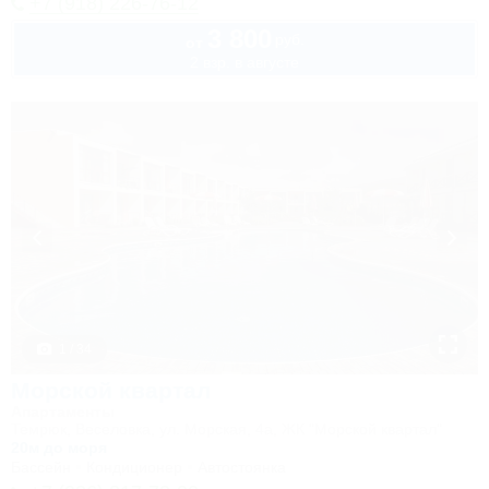
+7 (918) 226-76-12
3 800
руб.
от
2 взр. в августе
1 / 34
Морской квартал
Апартаменты
Темрюк, Веселовка, ул. Морская, 4а, ЖК "Морской квартал"
20м до моря
Бассейн
Кондиционер
Автостоянка