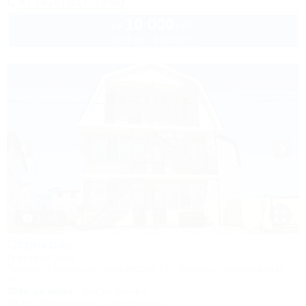
+7 (926) 817-73-90
10 000
руб.
от
до 4 взр. в августе
1 / 23
Стрекоза
Гостевой дом
Темрюк, Голубицкая, территория ПК «Кавказ», Новозападная,
44
250м до моря
3км до центра
Wi-Fi
Кондиционер
Автостоянка