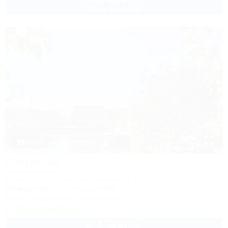
2 взр. в августе
1 / 32
Лазурный
Гостевой дом
Темрюк, Голубицкая, пер. Вишневый, 1а
200м до моря
1,4км до центра
Wi-Fi
Кондиционер
Автостоянка
+7 (918) 460-18-37
1 500
руб.
от