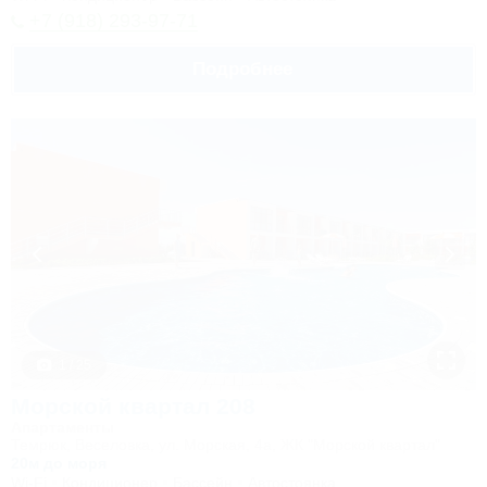
+7 (918) 293-97-71
Подробнее
1 / 25
Морской квартал 208
Апартаменты
Темрюк, Веселовка, ул. Морская, 4а, ЖК "Морской квартал"
20м до моря
Wi-Fi
Кондиционер
Бассейн
Автостоянка