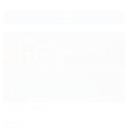
+7 (918) 226-76-12
3 800
руб.
от
2 взр. в августе
1 / 34
Морской квартал
Апартаменты
Темрюк, Веселовка, ул. Морская, 4а, ЖК "Морской квартал"
20м до моря
Бассейн
Кондиционер
Автостоянка