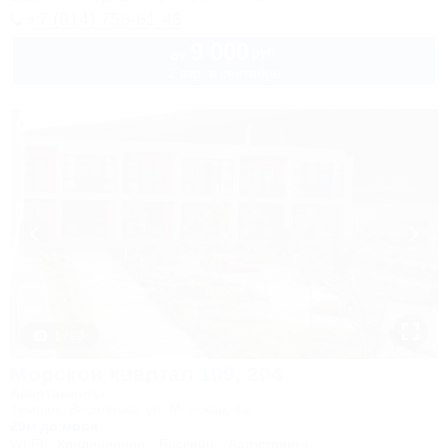
+7 (914) 758-61-46
9 000
руб.
от
2 взр. в сентябре
1 / 20
Морской квартал 109, 204
Апартаменты
Темрюк, Веселовка, ул. Морская, 4а
20м до моря
Wi-Fi
Кондиционер
Бассейн
Автостоянка