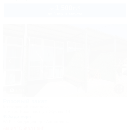
1 500
руб.
от
до 3 взр. в августе
1 / 21
Розовый закат
Коттеджный комплекс
Темрюк, Веселовка, ул. Жукова, 14
400м до моря
Wi-Fi
Кондиционер
Автостоянка
Акция "Обвал цен!"