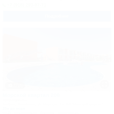
+7 (918) 293-97-71
Подробнее
1 / 25
Морской квартал 208
Апартаменты
Темрюк, Веселовка, ул. Морская, 4а, ЖК "Морской квартал"
20м до моря
Wi-Fi
Кондиционер
Бассейн
Автостоянка