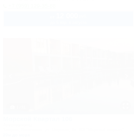
+7 (959) 129-35-88
12 000
руб.
от
до 5 взр. в августе
1 / 31
Морской Квартал 106
Апартаменты
Темрюк, Веселовка, ул. Морская, 4а, ЖК "Морской квартал"
20м до моря