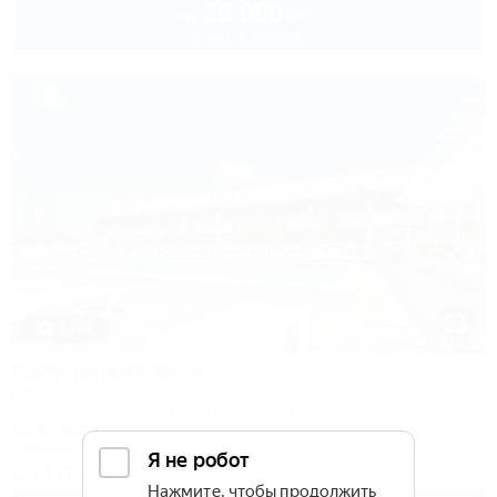
38 000
руб.
от
2 взр. в августе
1 / 31
Голубицкая Onix
Отель
Темрюк, Голубицкая, ул. Курортная, 127
9м до моря
Питание
Wi-Fi
Кондиционер
Бассейн
Автостоянка
+7 (967) 660-20-10