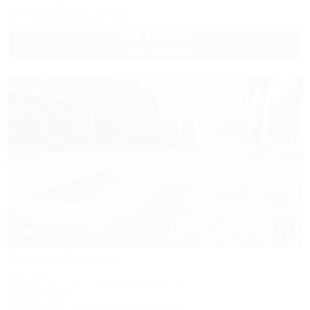
+7 (989) 211-15-16
4 000
руб.
от
2 взр. в августе
1 / 21
Седьмой берег
Коттедж
Темрюк, Кучугуры, ул. Приазовская, 24
50м до моря
Кондиционер
Бассейн
Автостоянка