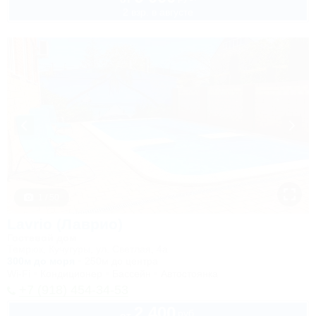
2 взр. в августе
1 / 50
Lavrio (Лаврио)
Гостевой дом
Темрюк, Кучугуры, ул. Светлая, 4а
300м до моря
250м до центра
Wi-Fi
Кондиционер
Бассейн
Автостоянка
+7 (918) 454-34-53
2 400
руб.
от