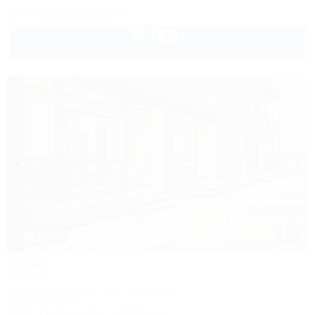
+7 (918) 382-33-77
15 000
руб.
от
до 7 взр. в августе
1 / 28
Пляж
Коттедж
Темрюк, Веселовка, пер. Приморский, 6
200м до моря
Wi-Fi
Кондиционер
Автостоянка