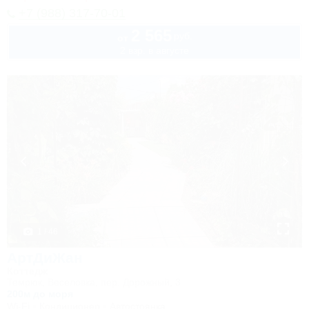
+7 (988) 317-70-01
2 565
руб.
от
2 взр. в августе
1 / 46
АртДиЖан
Коттедж
Темрюк, Веселовка, пер. Дорожный, 3
200м до моря
Wi-Fi
Кондиционер
Автостоянка