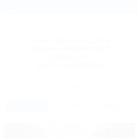
Фильтры и сортировка
Главная
СОЧИ
АНАПА
ГЕЛЕНДЖИК
ТУАПСЕ
ЕЙСК
КР
Регистрация
Базы отдыха и дома
Вход
отдыха Темрюкского
района на
десять дней 2026
Дата заезда
Дата выезда
Список
На карте
Отзывы