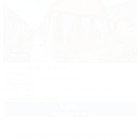
1 / 44
Солнечный Остров
Гостевой двор
Темрюк, Веселовка, ул. Морская, 10
300м до моря
Питание
Wi-Fi
Кондиционер
Бассейн
Автостоянка
+7 (918) 025-55-59
5 000
руб.
от
за коттедж в августе
Другие объекты Темрюкского района