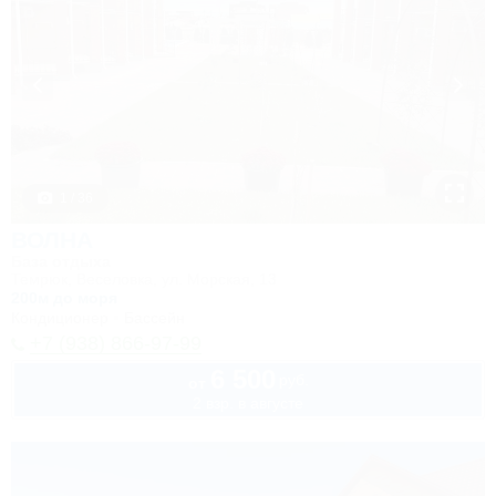
1 / 36
ВОЛНА
База отдыха
Темрюк, Веселовка, ул. Морская, 13
200м до моря
Кондиционер
Бассейн
+7 (938) 866-97-99
6 500
руб.
от
2 взр. в августе