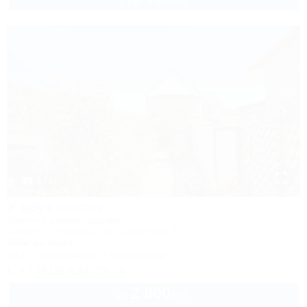
2 взр. в августе
1 / 57
У двух сестер
Частное домовладение
Темрюк, Голубицкая, ул. Советская, 12а
600м до моря
Wi-Fi
Кондиционер
Автостоянка
+7 (918) 634-70-74
2 800
руб.
от