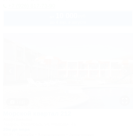
+7 (926) 817-73-90
10 000
руб.
от
до 4 взр. в августе
1 / 11
Морской квартал 212
Апартаменты
Темрюк, Веселовка, ул. Морская, 4а
20м до моря
Wi-Fi
Бассейн
Кондиционер
Автостоянка