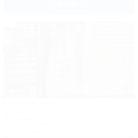
4 500
руб.
от
2 взр. в августе
1 / 49
Песчаный берег
Коттедж
Темрюк, Веселовка, пер. Дорожный, 4
200м до моря
Кондиционер
Автостоянка
+7 (918) 968-47-26