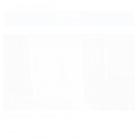
+7 (914) 554-30-98
11 000
руб.
от
2 взр. в августе
1 / 11
Морской квартал 108
Апартаменты
Темрюк, Веселовка, Морской квартал, 2А
20м до моря
Бассейн
Кондиционер
Автостоянка