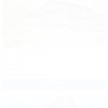
1 / 20
Лагуна Веселовка
База отдыха
Темрюк, Веселовка, ул. Невская, 13
150м до моря
Кондиционер
Автостоянка
+7 (938) 555-56-77
5 000
руб.
от
2 взр. в августе