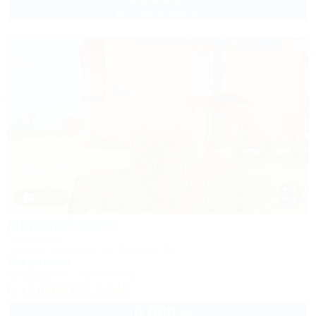
до 7 взр. в августе
1 / 39
Морской берег
Гостиница
Темрюк, Веселовка, ул. Морская, 4Б
10м до моря
Кондиционер
Автостоянка
+7 (906) 987-50-95
6 000
руб.
от