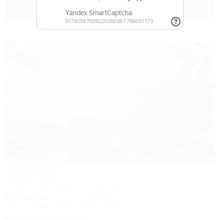
3 000
руб.
от
2 взр. в августе
1 / 32
Лазурный
Гостевой дом
Темрюк, Голубицкая, пер. Вишневый, 1а
200м до моря
1,4км до центра
Wi-Fi
Кондиционер
Автостоянка
+7 (918) 460-18-37