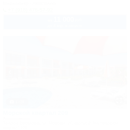
Кондиционер
Автостоянка
+7 (918) 476-57-92
11 000
руб.
от
до 4 взр. в августе
1 / 28
Морской квартал 209
Апартаменты
Темрюк, Веселовка, ул. Морская, 2Г, корпус 2, ЖК "Морской
квартал" 209