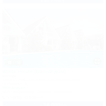
2 взр. в августе
1 / 52
White House (Белый дом)
Коттедж
Темрюк, Голубицкая, Кооператив Лазурный Берег, ул.
Прибрежная, 75
500м до моря
Wi-Fi
Кондиционер
Бассейн
Автостоянка
+7 (938) 413-05-44
14 000
руб.
от