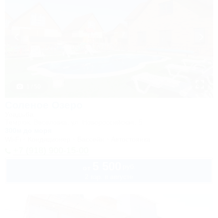
1 / 50
Соленое Озеро
Усадьба
Темрюк, Веселовка, ул. Новороссийская, 5
300м до моря
Wi-Fi
Кондиционер
Бассейн
Автостоянка
+7 (918) 900-15-00
5 500
руб.
от
2 взр. в августе