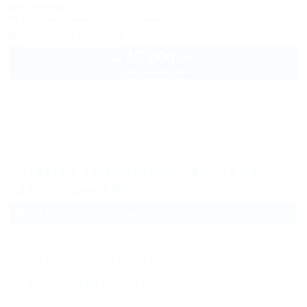
10м до моря
Wi-Fi
Кондиционер
Автостоянка
+7 (905) 470-30-38
10 000
руб.
от
2 взр. в августе
Архив
Отдых в Темрюкском районе на
десять дней (5)
Базы и дома отдыха
(5)
Жильё для отдыха
(25)
Гостиницы и отели
(19)
Частный сектор
(15)