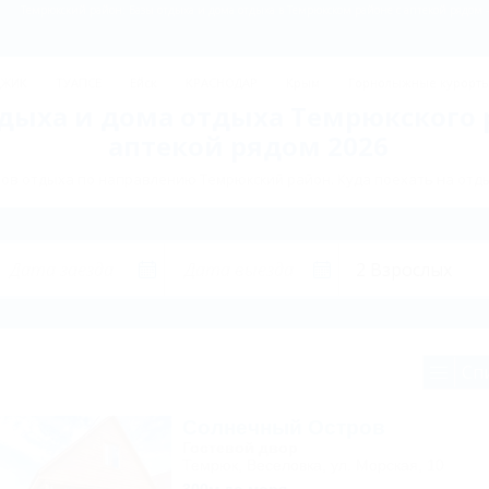
Темрюкский район: Базы отдыха и дома отдыха в Темрюкском районе с аптекой рядом 
ДЖИК
ТУАПСЕ
Ейск
КРАСНОДАР
Крым
Горнолыжные курорт
дыха и дома отдыха Темрюкского 
аптекой рядом 2026
ов отдыха по направлению Темрюкский район. Куда поехать на отд
Сп
Солнечный Остров
Гостевой двор
Темрюк, Веселовка, ул. Морская, 10