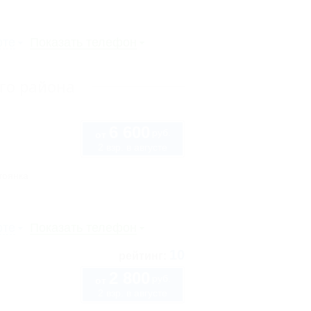
рте
Показать телефон
го района
6 600
руб.
от
2 взр. в августе
тоянка
рте
Показать телефон
10
рейтинг:
2 800
руб.
от
2 взр. в августе