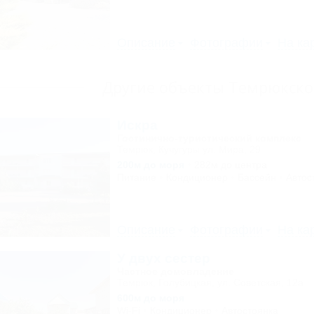
Описание
Фотографии
На ка
Другие объекты Темрюкско
Искра
Гостинично-туристический комплекс
Темрюк, Кучугуры ул. Мира, 29
200м до моря
282м до центра
Питание
Кондиционер
Бассейн
Автос
Описание
Фотографии
На ка
У двух сестер
Частное домовладение
Темрюк, Голубицкая, ул. Советская, 12а
600м до моря
Wi-Fi
Кондиционер
Автостоянка