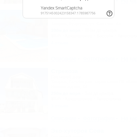
Описание
Фотографии
На ка
Lavrio (Лаврио)
Гостевой дом
Темрюк, Кучугуры, ул. Светлая, 4а
300м до моря
250м до центра
Wi-Fi
Кондиционер
Бассейн
Автостоя
4 отзыва
Описание
Фотографии
На ка
Стрекоза
Гостевой дом
Темрюк, Голубицкая, территория ПК «Кавк
Новозападная, 44
250м до моря
3км до центра
Wi-Fi
Кондиционер
Автостоянка
3 отзыва
Описание
Фотографии
На ка
Эко-хуторок Сова
Гостевой двор