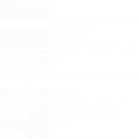
10 отзывов
Описание
Фотографии
На ка
Голубицкая Onix
Отель
Темрюк, Голубицкая, ул. Курортная, 127
9м до моря
Питание
Wi-Fi
Кондиционер
Бассейн
1 отзыв
Описание
Фотографии
На ка
Лазурный
Гостевой дом
Темрюк, Голубицкая, пер. Вишневый, 1а
200м до моря
1,4км до центра
Wi-Fi
Кондиционер
Автостоянка
5 отзывов
Описание
Фотографии
На ка