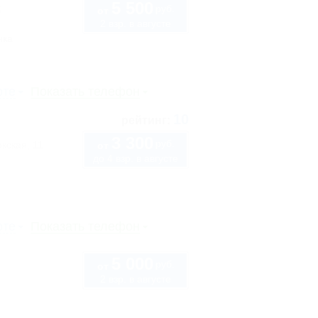
5 500
руб.
5
от
2 взр. в августе
нка
рте
Показать телефон
10
рейтинг:
3 300
руб.
кская, 11
от
до 4 взр. в августе
рте
Показать телефон
5 000
руб.
от
2 взр. в августе