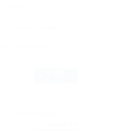
Автостоянка
рте
Показать телефон
ыха Темрюкского
6 500
руб.
от
2 взр. в августе
рте
Показать телефон
9.9
рейтинг: