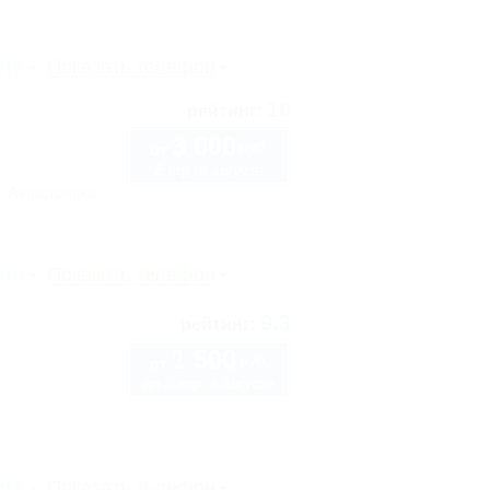
рте
Показать телефон
10
рейтинг:
3 000
руб.
от
2 взр. в августе
Автостоянка
рте
Показать телефон
9.3
рейтинг:
1 500
руб.
от
до 3 взр. в августе
рте
Показать телефон