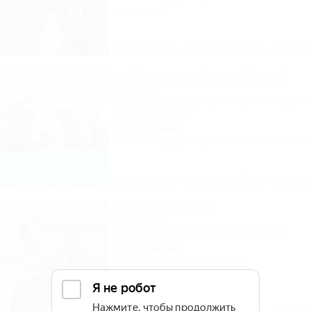
20 отзывов
Описание
Фотографии
На ка
White House (Белый дом)
Коттедж
Темрюк, Голубицкая, Кооператив Лазурный
Прибрежная, 75
500м до моря
Wi-Fi
Кондиционер
Бассейн
Автостоя
Описание
Фотографии
На ка
Морской берег
Гостиница
Темрюк, Веселовка, ул. Морская, 4Б
10м до моря
Кондиционер
Автостоянка
8 отзывов