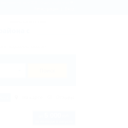
- бронирование, цены 2026 - Отдых.на Кубани.ру
Регистрация
Вход
ы
Термальные источники
района с
ых в Темрюкском районе?
Поиск
исок
На карте
Отзывы
5 000
руб.
от
за коттедж в августе