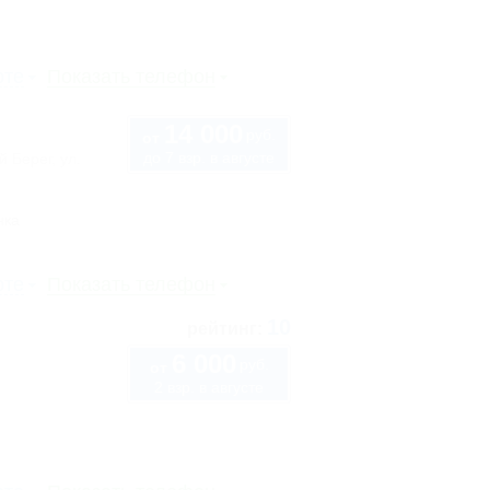
рте
Показать телефон
14 000
руб.
от
до 7 взр. в августе
 Берег, ул.
нка
рте
Показать телефон
10
рейтинг:
6 000
руб.
от
2 взр. в августе