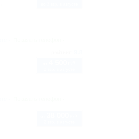
до 3 взр. в августе
6
рте
Показать телефон
9.8
рейтинг:
4 500
руб.
от
2 взр. в августе
рте
Показать телефон
38 000
руб.
от
2 взр. в августе