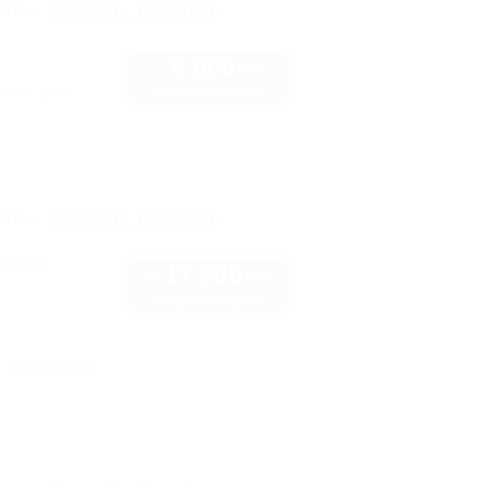
рте
Показать телефон
8 000
руб.
от
2 взр. в августе
ловая щель
рте
Показать телефон
usive
17 800
руб.
от
2 взр. в августе
Автостоянка