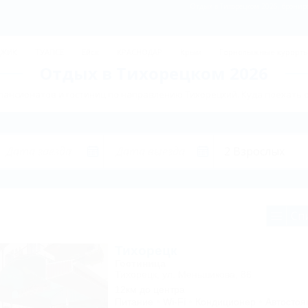
Отдых в Тихорецком 2026, брониро
ДЖИК
ТУАПСЕ
Ейск
КРАСНОДАР
Крым
Горнолыжные курорт
Отдых в Тихорецком 2026
пансионатов и гостиниц по направлению Тихорецкий. Куда поехать 
Сп
Тихорецк
Гостиница
Тихорецк, ул. Меньшикова, 86
12км до центра
Питание
Wi-Fi
Кондиционер
Автостоя