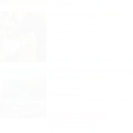
Описание
Фотографии
На ка
Орлиное Гнездо
Парк отель
Горячий Ключ, Безымянное, урочище Ор
Кондиционер
Бассейн
Автостоянка
1 отзыв
Описание
Фотографии
На ка
SUNPARCO Hotel Ultra all incl
(Санпарко)
Отель
Анапа, Пионерский проспект, 12
150м до моря
Питание
Wi-Fi
Кондиционер
Бассейн
1 отзыв
Акция "День рождения на море!"
Акция "Длительное проживание"
Акция "Постоянные гости"
Акция "Выгодный сезон"