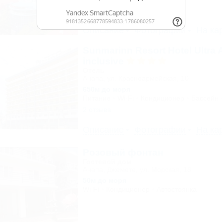
6 отзывов
Описание
Фотографии
На ка
Sunmarinn Resort Hotel Ultra A
inclusive
Отель
Анапа, ул. Красноармейская, 10
650м до моря
Питание
Wi-Fi
Кондиционер
Бассейн
2 отзыва
Описание
Фотографии
На ка
Розовый фонтан
Гостевой дом
Анапа, Джемете, ул. Морская, 18
50м до моря
Wi-Fi
Кондиционер
Автостоянка