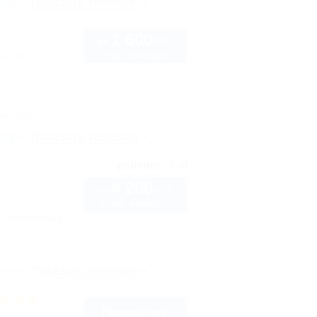
рте
Показать телефон
1 600
руб.
от
2 взр. в августе
асток 2
го года!
рте
Показать телефон
7.4
рейтинг:
4 200
руб.
57С
от
2 взр. в августе
Автостоянка
рте
Показать телефон
Подробнее