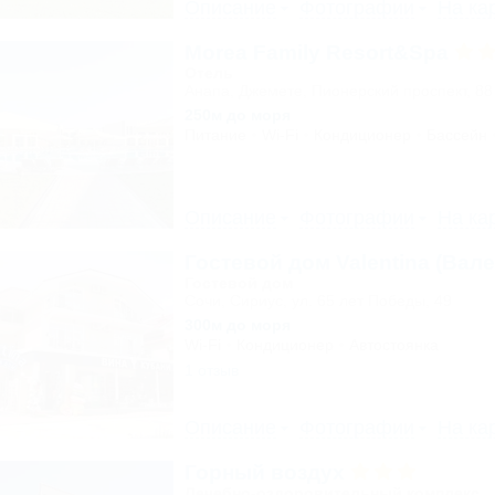
Описание
Фотографии
На ка
Morea Family Resort&Spa
Отель
Анапа, Джемете, Пионерский проспект, 88
250м до моря
Питание
Wi-Fi
Кондиционер
Бассейн
Описание
Фотографии
На ка
Гостевой дом Valentina (Вале
Гостевой дом
Сочи, Сириус, ул. 65 лет Победы, 49
300м до моря
Wi-Fi
Кондиционер
Автостоянка
1 отзыв
Описание
Фотографии
На ка
Горный воздух
Лечебно-оздоровительный комплекс