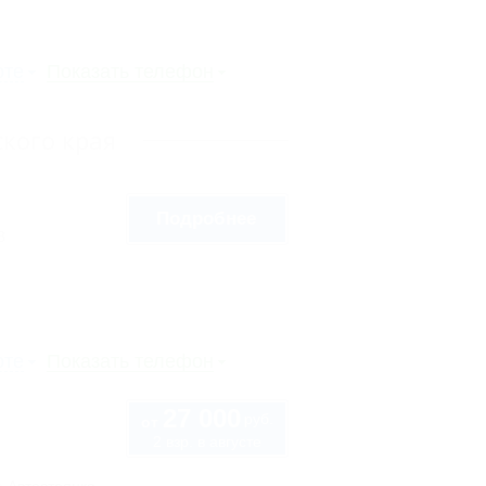
рте
Показать телефон
кого края
Подробнее
8
рте
Показать телефон
27 000
руб.
от
2 взр. в августе