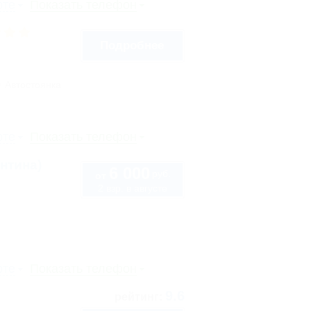
рте
Показать телефон
Подробнее
Автостоянка
рте
Показать телефон
нтина)
6 000
руб.
от
2 взр. в августе
рте
Показать телефон
9.6
рейтинг: