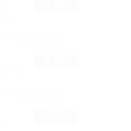
4 400
руб.
4/3
от
1 взр. в августе
тоянка
рте
Показать телефон
9.4
рейтинг:
12 000
руб.
от
1 взр. в августе
Автостоянка
рте
Показать телефон
10
рейтинг:
6 000
руб.
от
2 взр. в августе
нка