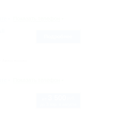
рте
Показать телефон
ll
Подробнее
Автостоянка
рте
Показать телефон
3 500
руб.
от
до 3 взр. в августе