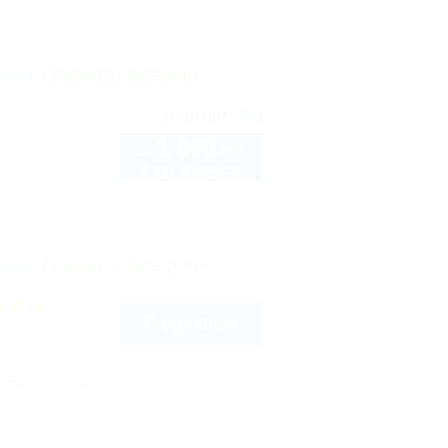
Автостоянка
рте
Показать телефон
9.1
рейтинг:
1 600
руб.
от
2 взр. в августе
рте
Показать телефон
Подробнее
Автостоянка