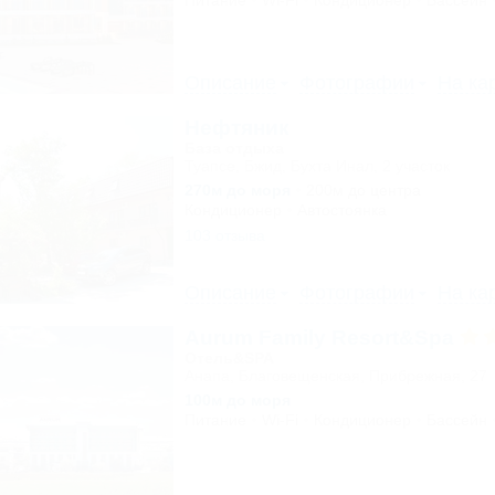
Питание
Wi-Fi
Кондиционер
Бассейн
Описание
Фотографии
На ка
Нефтяник
База отдыха
Туапсе, Бжид, Бухта Инал, 2 участок
270м до моря
200м до центра
Кондиционер
Автостоянка
103 отзыва
Описание
Фотографии
На ка
Aurum Family Resort&Spa
Отель&SPA
Анапа, Благовещенская, Прибрежная, 27
100м до моря
Питание
Wi-Fi
Кондиционер
Бассейн