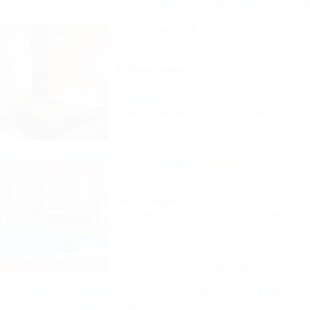
Описание
Фотографии
На ка
Затерянный рай
База отдыха
Туапсе, Бжид, Бухта Инал, ул. Морская, уч
300м до моря
Кондиционер
Автостоянка
8 отзывов
Успейте забронировать лето по ценам прошло
Описание
Фотографии
На ка
Alfa Summer
Отель
Анапа, Джемете, Пионерский проспект, 2
50м до моря
Питание
Wi-Fi
Кондиционер
Бассейн
9 отзывов
Описание
Фотографии
На ка
Corudo Family Resort&Spa
Отель