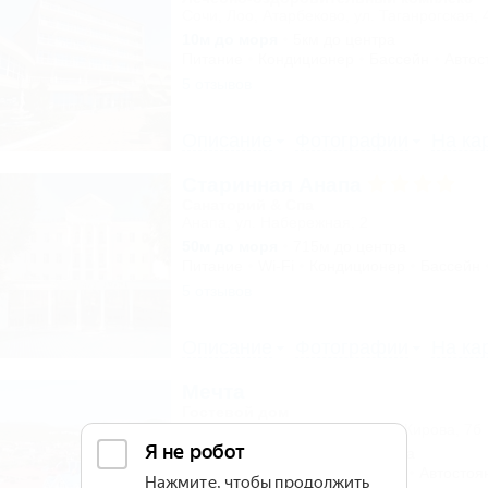
Сочи, Лоо, Атарбеково, ул. Таганрогская, 
10м до моря
5км до центра
Питание
Кондиционер
Бассейн
Автос
5 отзывов
Описание
Фотографии
На ка
Старинная Анапа
Санаторий & Спа
Анапа, ул. Набережная, 2
50м до моря
715м до центра
Питание
Wi-Fi
Кондиционер
Бассейн
5 отзывов
Описание
Фотографии
На ка
Мечта
Гостевой дом
Геленджик, Дивноморское, ул. Кирова, 7б
150м до моря
574м до центра
Wi-Fi
Кондиционер
Бассейн
Автостоя