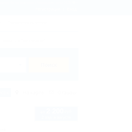
вание без посредников в Тихорецком, цены 2026
Регистрация
Вход
ы
Термальные источники
отдыхать в Тихорецком?
Поиск
исок
На карте
Отзывы
2 200
руб.
от
2 взр. в августе
нка