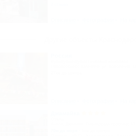
2 отзыва
Описание
Фотографии
На ка
Другие объекты Краснодарс
Россия
Культурно-туристический комплекс
Новороссийск, Камчатка, ул. Короленко, 1
27км до центра
Описание
Фотографии
На ка
Джамайка
Отель
Анапа, Джемете, Пионерский проспект, 47
70м до моря
5км до центра