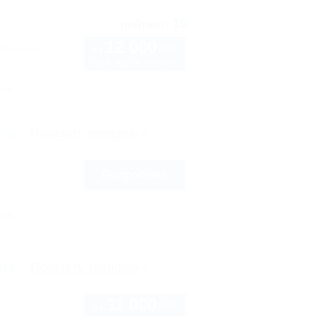
10
рейтинг:
12 000
руб.
"Морской
от
до 5 взр. в августе
нка
рте
Показать телефон
Подробнее
нка
рте
Показать телефон
11 000
руб.
от