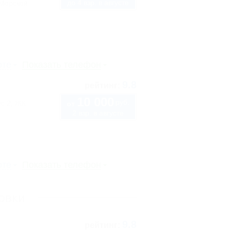
до 4 взр. в августе
"Морской
рте
Показать телефон
9.8
рейтинг:
10 000
руб.
ус 2, ЖК
от
2 взр. в августе
рте
Показать телефон
ловки
9.8
рейтинг: