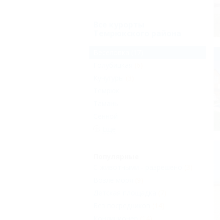
Все курорты
Темрюкского района
Веселовка
(17)
Голубицкая
(6)
Кучугуры
(3)
Темрюк
Тамань
Сенной
Еще
Популярные
С животными - разрешено
(3)
Возле моря
(9)
Детская площадка
(7)
Без посредников
(14)
Кондиционер
(14)