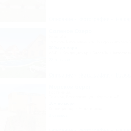
Описание
Фотографии
На ка
Соленое Озеро
Усадьба
Темрюк, Веселовка, ул. Новороссийская, 
300м до моря
Wi-Fi
Кондиционер
Бассейн
Автостоя
28 отзывов
Описание
Фотографии
На ка
Морской берег
Гостиница
Темрюк, Веселовка, ул. Морская, 4Б
10м до моря
Кондиционер
Автостоянка
8 отзывов
Описание
Фотографии
На ка