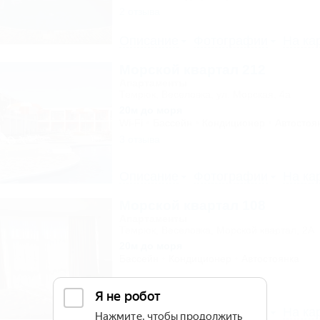
2 отзыва
Описание
Фотографии
На ка
Морской квартал 212
Апартаменты
Темрюк, Веселовка, ул. Морская, 4а
20м до моря
Wi-Fi
Бассейн
Кондиционер
Автостоя
3 отзыва
Описание
Фотографии
На ка
Морской квартал 108
Апартаменты
Темрюк, Веселовка, Морской квартал, 2А
20м до моря
Бассейн
Кондиционер
Автостоянка
Описание
Фотографии
На ка