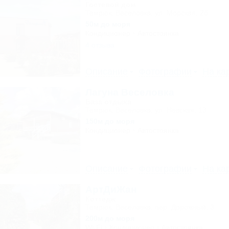
Гостевой дом
Темрюк, Веселовка, ул. Морская, 2б
50м до моря
Кондиционер
Автостоянка
4 отзыва
Описание
Фотографии
На ка
Лагуна Веселовка
База отдыха
Темрюк, Веселовка, ул. Невская, 13
150м до моря
Кондиционер
Автостоянка
Описание
Фотографии
На ка
АртДиЖан
Коттедж
Темрюк, Веселовка, пер. Дорожный, 3
200м до моря
Wi-Fi
Кондиционер
Автостоянка