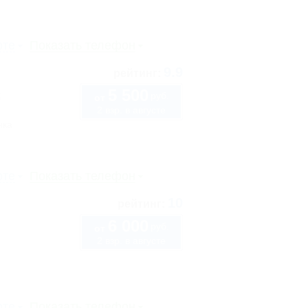
рте
Показать телефон
9.9
рейтинг:
5 500
руб.
5
от
2 взр. в августе
нка
рте
Показать телефон
10
рейтинг:
6 000
руб.
от
2 взр. в августе
рте
Показать телефон