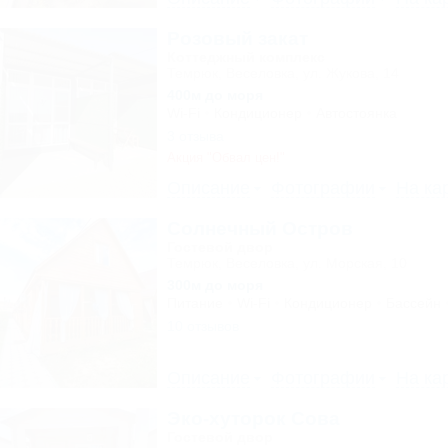
Розовый закат
Коттеджный комплекс
Темрюк, Веселовка, ул. Жукова, 14
400м до моря
Wi-Fi
Кондиционер
Автостоянка
3 отзыва
Акция "Обвал цен!"
Описание
Фотографии
На ка
Солнечный Остров
Гостевой двор
Темрюк, Веселовка, ул. Морская, 10
300м до моря
Питание
Wi-Fi
Кондиционер
Бассейн
10 отзывов
Описание
Фотографии
На ка
Эко-хуторок Сова
Гостевой двор