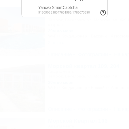
Морской квартал 208
Апартаменты
Темрюк, Веселовка, ул. Морская, 4а, ЖК 
квартал"
20м до моря
Wi-Fi
Кондиционер
Бассейн
Автостоя
2 отзыва
Описание
Фотографии
На ка
Морской квартал 109, 204
Апартаменты
Темрюк, Веселовка, ул. Морская, 4а
20м до моря
Wi-Fi
Кондиционер
Бассейн
Автостоя
Описание
Фотографии
На ка
Морской Квартал 106
Апартаменты