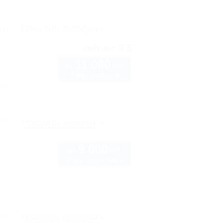
рте
Показать телефон
9.8
рейтинг:
11 000
руб.
от
2 взр. в августе
нка
рте
Показать телефон
9 000
руб.
от
2 взр. в сентябре
рте
Показать телефон