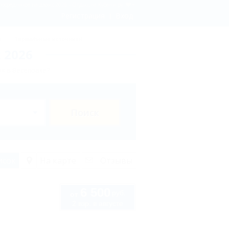
 посредников на двоих 2026 - Отдых.на Кубани.ру
Регистрация
Вход
ы
Термальные источники
 2026
х в Веселовке?
Поиск
исок
На карте
Отзывы
6 500
руб.
от
2 взр. в августе