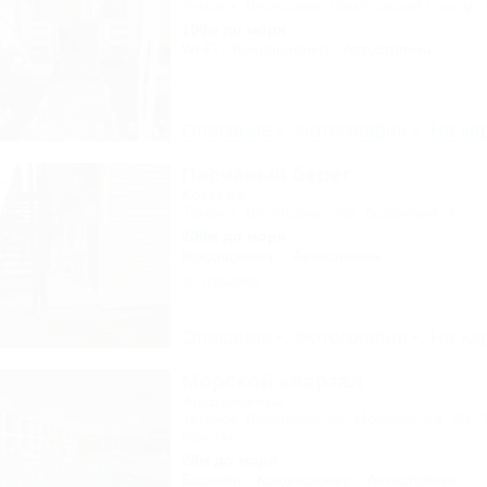
Темрюк, Веселовка, Дмитровский проезд, 
100м до моря
Wi-Fi
Кондиционер
Автостоянка
Описание
Фотографии
На ка
Песчаный берег
Коттедж
Темрюк, Веселовка, пер. Дорожный, 4
200м до моря
Кондиционер
Автостоянка
10 отзывов
Описание
Фотографии
На ка
Морской квартал
Апартаменты
Темрюк, Веселовка, ул. Морская, 4а, ЖК 
квартал"
20м до моря
Бассейн
Кондиционер
Автостоянка