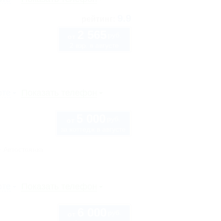
9.9
рейтинг:
2 565
руб.
от
2 взр. в августе
рте
Показать телефон
5 000
руб.
от
за коттедж в августе
Автостоянка
рте
Показать телефон
6 000
руб.
от