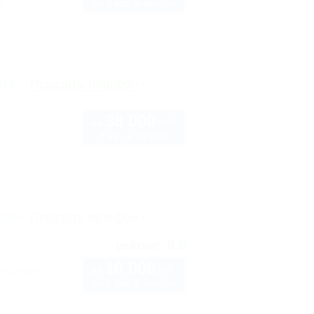
до 3 взр. в августе
6
рте
Показать телефон
38 000
руб.
от
2 взр. в августе
рте
Показать телефон
9.9
рейтинг:
10 000
руб.
"Морской
от
до 4 взр. в августе