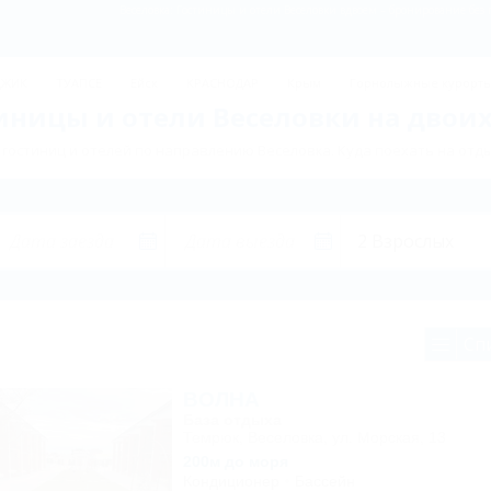
Веселовка: Гостиницы и отели Веселовки вдвоем – бронирование без
ДЖИК
ТУАПСЕ
Ейск
КРАСНОДАР
Крым
Горнолыжные курорт
иницы и отели Веселовки на двоих
гостиниц и отелей по направлению Веселовка. Куда поехать на отды
Сп
ВОЛНА
База отдыха
Темрюк, Веселовка, ул. Морская, 13
200м до моря
Кондиционер
Бассейн