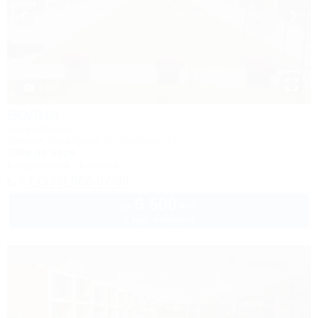
1 / 36
ВОЛНА
База отдыха
Темрюк, Веселовка, ул. Морская, 13
200м до моря
Кондиционер
Бассейн
+7 (938) 866-97-99
6 500
руб.
от
2 взр. в августе