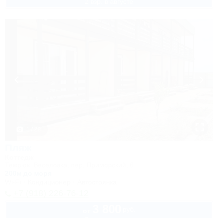
2 взр. в августе
1 / 28
Пляж
Коттедж
Темрюк, Веселовка, пер. Приморский, 6
200м до моря
Wi-Fi
Кондиционер
Автостоянка
+7 (918) 226-76-12
3 800
руб.
от