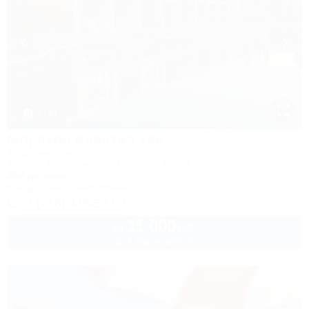
1 / 31
Морской Квартал 106
Апартаменты
Темрюк, Веселовка, ул. Морская, 4а, ЖК "Морской квартал"
20м до моря
Кондиционер
Автостоянка
+7 (918) 476-57-92
11 000
руб.
от
до 4 взр. в августе