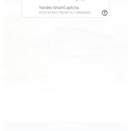
2 взр. в августе
1 / 20
Лагуна Веселовка
База отдыха
Темрюк, Веселовка, ул. Невская, 13
150м до моря
Кондиционер
Автостоянка
+7 (938) 555-56-77
5 000
руб.
от