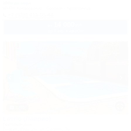
500м до моря
Wi-Fi
Кондиционер
Бассейн
Автостоянка
+7 (938) 413-05-44
14 000
руб.
от
до 7 взр. в августе
1 / 50
Lavrio (Лаврио)
Гостевой дом
Темрюк, Кучугуры, ул. Светлая, 4а