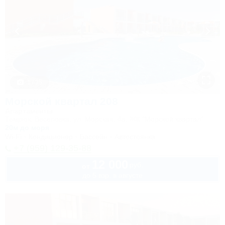
1 / 25
Морской квартал 208
Апартаменты
Темрюк, Веселовка, ул. Морская, 4а, ЖК "Морской квартал"
20м до моря
Wi-Fi
Кондиционер
Бассейн
Автостоянка
+7 (959) 129-35-88
12 000
руб.
от
до 5 взр. в августе