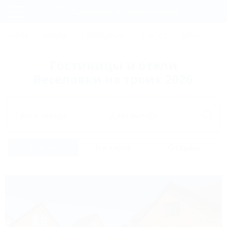
Фильтры и сортировка
Главная
СОЧИ
АНАПА
ГЕЛЕНДЖИК
ТУАПСЕ
ЕЙСК
КР
Регистрация
Гостиницы и отели
Вход
Веселовки на троих 2026
Дата заезда
Дата выезда
Список
На карте
Отзывы