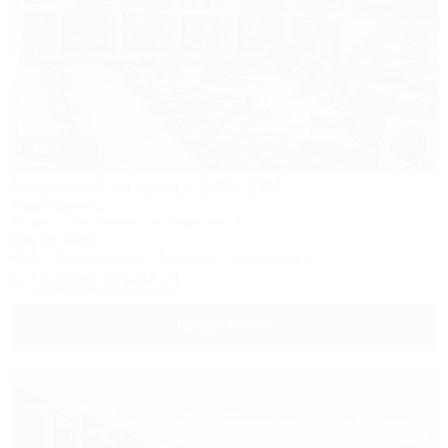
1 / 20
Морской квартал 109, 204
Апартаменты
Темрюк, Веселовка, ул. Морская, 4а
20м до моря
Wi-Fi
Кондиционер
Бассейн
Автостоянка
+7 (918) 293-97-71
Подробнее