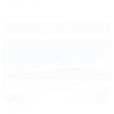
44
250м до моря
3км до центра
Wi-Fi
Кондиционер
Автостоянка
+7 (916) 837-22-93
2 300
руб.
от
2 взр. в августе
1 / 31
Голубицкая Onix
Отель