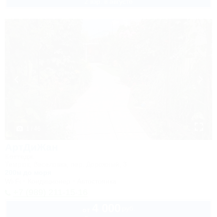
2 взр. в августе
1 / 46
АртДиЖан
Коттедж
Темрюк, Веселовка, пер. Дорожный, 3
200м до моря
Wi-Fi
Кондиционер
Автостоянка
+7 (989) 211-15-16
4 000
руб.
от