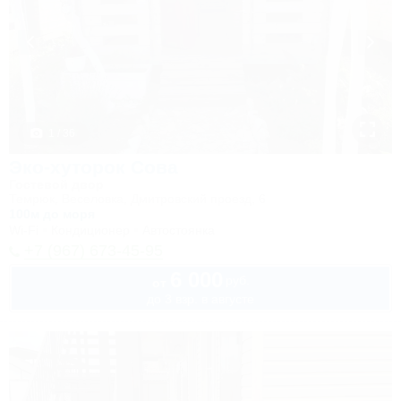
1 / 36
Эко-хуторок Сова
Гостевой двор
Темрюк, Веселовка, Дмитровский проезд, 6
100м до моря
Wi-Fi
Кондиционер
Автостоянка
+7 (967) 673-45-95
6 000
руб.
от
до 3 взр. в августе