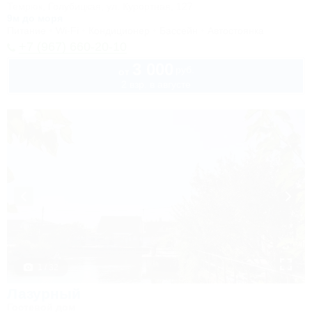
Темрюк, Голубицкая, ул. Курортная, 127
9м до моря
Питание
Wi-Fi
Кондиционер
Бассейн
Автостоянка
+7 (967) 660-20-10
3 000
руб.
от
2 взр. в августе
1 / 32
Лазурный
Гостевой дом