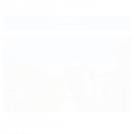
Питание
Кондиционер
Бассейн
Автостоянка
+7 (918) 460-96-04
6 600
руб.
от
2 взр. в августе
1 / 57
У двух сестер
Частное домовладение
Темрюк, Голубицкая, ул. Советская, 12а
600м до моря