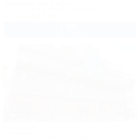
300м до моря
250м до центра
Wi-Fi
Кондиционер
Бассейн
Автостоянка
+7 (918) 454-34-53
2 400
руб.
от
2 взр. в августе
1 / 22
На палубе
Гостевой дом
Темрюк, Голубицкая, ПК Кавказ, ул. Темрюкская, 11