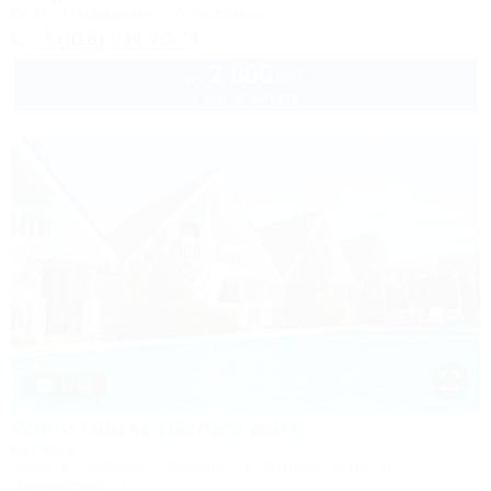
Wi-Fi
Кондиционер
Автостоянка
+7 (918) 634-70-74
2 800
руб.
от
2 взр. в августе
1 / 52
White House (Белый дом)
Коттедж
Темрюк, Голубицкая, Кооператив Лазурный Берег, ул.
Прибрежная, 75