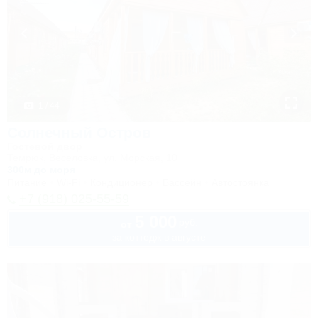
1 / 44
Солнечный Остров
Гостевой двор
Темрюк, Веселовка, ул. Морская, 10
300м до моря
Питание
Wi-Fi
Кондиционер
Бассейн
Автостоянка
+7 (918) 025-55-59
5 000
руб.
от
за коттедж в августе