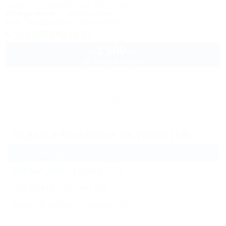
Темрюк, Голубицкая, пер. Вишневый, 1а
200м до моря
1,4км до центра
Wi-Fi
Кондиционер
Автостоянка
+7 (918) 460-18-37
1 500
руб.
от
до 3 взр. в августе
Архив
Отдых в Веселовке на троих (14)
Гостиницы и отели
(14)
Жильё для отдыха
(17)
Частный сектор
(9)
Базы и дома отдыха
(4)