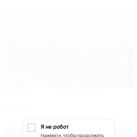
1 / 25
Дельфин
Гостевой дом
Темрюк, Веселовка, ул. Морская, 2б
50м до моря
Кондиционер
Автостоянка
+7 (989) 235-36-13
4 500
руб.
от