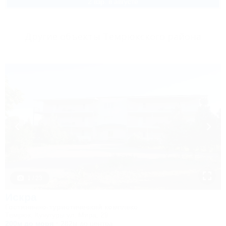
2 взр. в августе
Другие объекты Темрюкского района
1 / 23
Искра
Гостинично-туристический комплекс
Темрюк, Кучугуры ул. Мира, 29
200м до моря
282м до центра