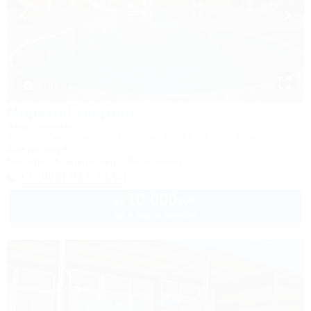
1 / 34
Морской квартал
Апартаменты
Темрюк, Веселовка, ул. Морская, 4а, ЖК "Морской квартал"
20м до моря
Бассейн
Кондиционер
Автостоянка
+7 (926) 817-73-90
10 000
руб.
от
до 4 взр. в августе