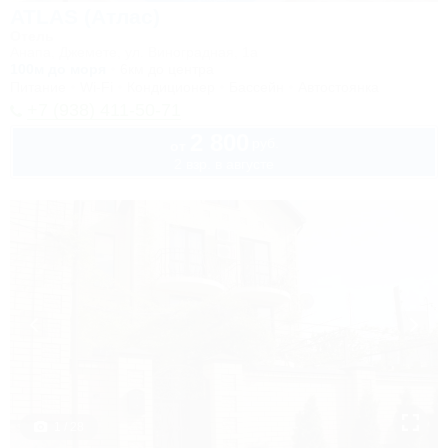
ATLAS (Атлас)
Отель
Анапа, Джемете, ул. Виноградная, 1а
100м до моря
6км до центра
Питание
Wi-Fi
Кондиционер
Бассейн
Автостоянка
+7 (938) 411-50-71
2 800
руб.
от
2 взр. в августе
1 / 28