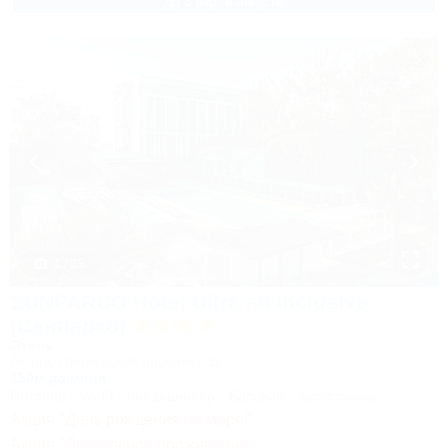
до 3 взр. в августе
1 / 25
SUNPARCO Hotel Ultra all inclusive
(Санпарко)
Отель
Анапа, Пионерский проспект, 12
150м до моря
Питание
Wi-Fi
Кондиционер
Бассейн
Автостоянка
Акция "День рождения на море!"
Акция "Длительное проживание"