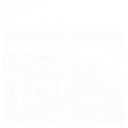
Palma Soneta
Отель семейного отдыха
Анапа, Джемете, ул. Золотистый проезд, 14
50м до моря
Питание
Wi-Fi
Кондиционер
Бассейн
Автостоянка
+7 (928) 210-64-77
3 700
руб.
от
2 взр. в августе
1 / 41