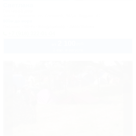
Светлана
Гостевой дом
Анапа, Джемете, пр. Гостевой, 34/ул. Видная, 42
800м до моря
Питание
Wi-Fi
Кондиционер
Автостоянка
+7 (918) 322-01-04
2 100
руб.
от
2 взр. в августе