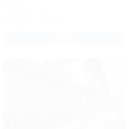
Аттика
Отель
Анапа, Витязево, ул. Знойная, 9
100м до моря
9км до центра
Питание
Wi-Fi
Кондиционер
Бассейн
Автостоянка
+7 (988) 350-57-57
4 800
руб.
от
до 3 взр. в августе
1 / 40