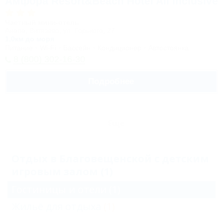
Амфора Resort&Beach Hotel All inclusive
Частный мини-отель
Анапа, Витязево, ул. Горького, 27
1,0км до моря
Питание
Wi-Fi
Бассейн
Кондиционер
Автостоянка
8 (800) 302-16-30
Подробнее
Еще
Отдых в Благовещенской с детским
игровым залом (1)
Гостиницы и отели
(1)
Жильё для отдыха
(1)