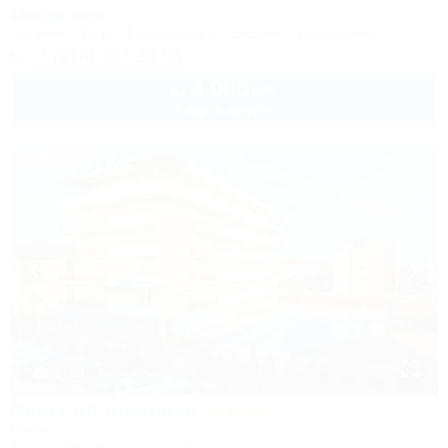
100м до моря
Питание
Wi-Fi
Кондиционер
Бассейн
Автостоянка
+7 (918) 467-33-55
4 000
руб.
от
2 взр. в августе
1 / 30
Relax All Inclusive
Отель
Анапа, Витязево, проезд Ориона, 3