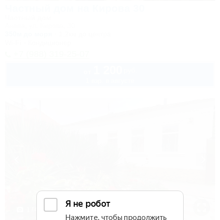
Частный дом на Кирова 30
Частный дом
Анапа, ул. Кирова, 30
350м до моря
1,2км до центра
Wi-Fi
Кондиционер
+7 (988) 319-25-07
1 200
руб.
от
1 взр. в августе
1 / 41