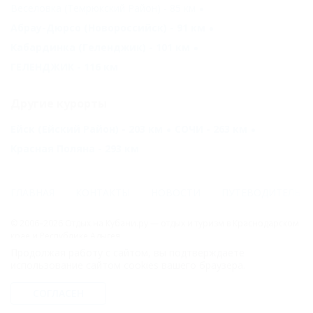
Веселовка (Темрюкский Район) - 85 км
Абрау-Дюрсо (Новороссийск) - 91 км
Кабардинка (Геленджик) - 101 км
ГЕЛЕНДЖИК - 116 км
Другие курорты
Ейск (Ейский Район) - 203 км
СОЧИ - 263 км
Красная Поляна - 293 км
ГЛАВНАЯ
КОНТАКТЫ
НОВОСТИ
ПУТЕВОДИТЕЛЬ
© 2006–2026 Отдых.на Кубани.ру — отдых и туризм в Краснодарском
крае и Республике Адыгея.
Продолжая работу с сайтом, вы подтверждаете
Компании ООО "На Кубани.ру" принадлежит доменное имя
использование сайтом cookies вашего браузера.
nakubani.ru на основании "Свидетельства о регистрации доменного
имени", свидетельство о регистрации СМИ –Эл № ФС77-79732 от
СОГЛАСЕН
07.12.2020 г. (12+), зарегистрировано Федеральной службой по
надзору в сфере связи, информационных технологий и массовых