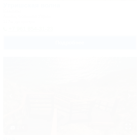
Утришская волна
Кемпинг
Анапа, Большой Утриш
117м до центра
+7 961 854-31-23
Подробнее
1 / 4
Рай