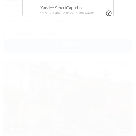
Август
Частное домовладение
Анапа, ул. Новороссийская
200м до моря
400м до центра
Кондиционер
Автостоянка
+7 (918) 125-66-45
700
руб.
от
1 взр. в августе
1 / 30