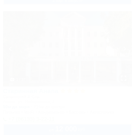
2 взр. в августе
1 / 37
Старинная Анапа
Санаторий & Спа
Анапа, ул. Набережная, 2
50м до моря
715м до центра
Питание
Wi-Fi
Кондиционер
Бассейн
Автостоянка
+7 (86133) 3-22-11
12 000
руб.
от