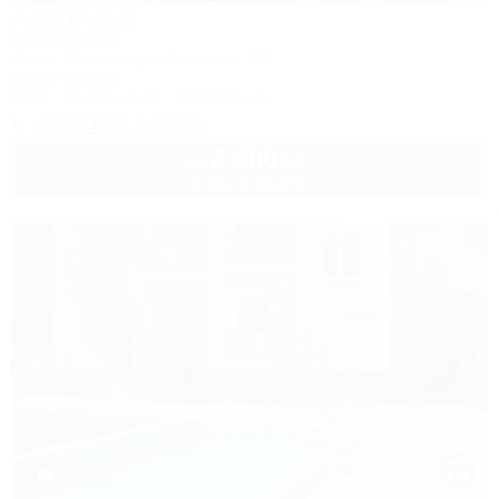
Azat (Азат)
Гостевой дом
Анапа, Джемете, ул. Песчаная, 13б
6км до центра
Wi-Fi
Кондиционер
Автостоянка
+7 (86133) 3-33-85
2 300
руб.
от
2 взр. в августе
1 / 43