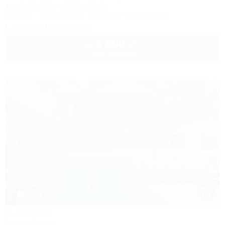
1,2км до моря
5км до центра
Питание
Кондиционер
Бассейн
Автостоянка
+7 (918) 303-58-28
3 500
руб.
от
2 взр. в августе
1 / 51
9-Авеню
Гостевой дом