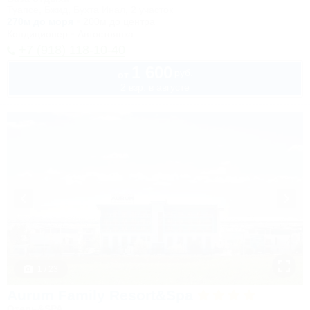
Туапсе, Бжид, Бухта Инал, 2 участок
270м до моря
200м до центра
Кондиционер
Автостоянка
+7 (918) 118-10-40
1 600
руб.
от
2 взр. в августе
1 / 23
Aurum Family Resort&Spa
Отель&SPA