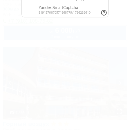
Сочи, Сириус, ул. 65 лет Победы, 49
300м до моря
Wi-Fi
Кондиционер
Автостоянка
+7 (918) 108-75-82
6 000
руб.
от
2 взр. в августе
1 / 85
Горный воздух
Лечебно-оздоровительный комплекс