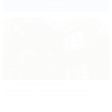
3 600
руб.
от
2 взр. в августе
1 / 24
Villa Vitalia (Вилла Виталия)
Гостевой дом
Продолжая работу с сайтом, вы подтверждаете
Ейск, пер. Приморский, 29
использование сайтом cookies вашего браузера.
100м до моря
2,4км до центра
Питание
Wi-Fi
Кондиционер
Автостоянка
СОГЛАСЕН
+7 (928) 042-75-38