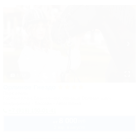
1 / 19
Орлиное Гнездо
Парк отель
Горячий Ключ, Безымянное, урочище Орловая щель
Кондиционер
Бассейн
Автостоянка
+7 (918) 150-01-41
8 000
руб.
от
2 взр. в августе