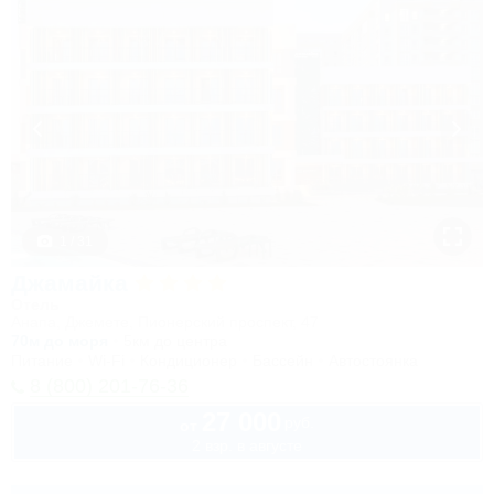
1 / 31
Джамайка
Отель
Анапа, Джемете, Пионерский проспект, 47
70м до моря
5км до центра
Питание
Wi-Fi
Кондиционер
Бассейн
Автостоянка
8 (800) 201-76-36
27 000
руб.
от
2 взр. в августе