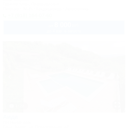
Горячий Ключ, Первомайский
Питание
Wi-Fi
Кондиционер
Автостоянка
+7 (918) 164-07-60
8 000
руб.
от
до 4 взр. в августе
1 / 22
Аида
Гостевой дом
Сочи, Адлер, ул. Православная, 48