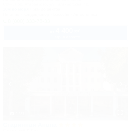
Сочи, Лоо, Атарбеково, ул. Таганрогская, 4/3
10м до моря
5км до центра
Питание
Кондиционер
Бассейн
Автостоянка
8 (800) 333-78-33
4 400
руб.
от
1 взр. в августе
1 / 37
Старинная Анапа
Санаторий & Спа