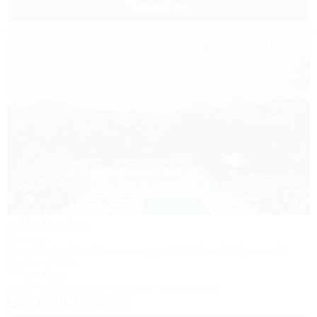
Подробнее
1 / 43
Villa la Vita
Коттедж
Северский район, Смоленская, ул. 20-й Горной Стрелковой
Дивизии, 130А
70м до воды
Wi-Fi
Кондиционер
Бассейн
Автостоянка
+7 (918) 046-00-22