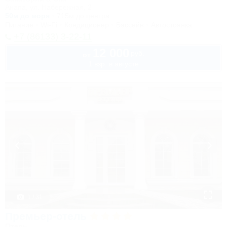
Анапа, ул. Набережная, 2
50м до моря
715м до центра
Питание
Wi-Fi
Кондиционер
Бассейн
Автостоянка
+7 (86133) 3-22-11
12 000
руб.
от
1 взр. в августе
1 / 31
Премьер-отель
Отель