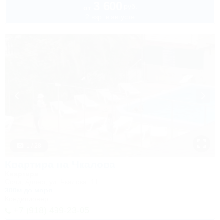
3 600
руб.
от
2 взр. в августе
1 / 28
Квартира на Чкалова
Квартира
Сочи, Адлер, ул. Чкалова, 11
300м до моря
Кондиционер
+7 (918) 499-23-05