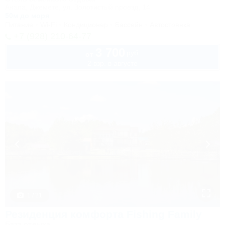
Анапа, Джемете, ул. Золотистый проезд, 14
50м до моря
Питание
Wi-Fi
Кондиционер
Бассейн
Автостоянка
+7 (928) 210-64-77
3 700
руб.
от
2 взр. в августе
1 / 21
Резиденция комфорта Fishing Family
База отдыха