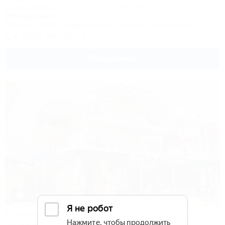
Анапа, Джемете, Пионерский проспект, 88
250м до моря
Питание
Wi-Fi
Кондиционер
Бассейн
Автостоянка
8 (800) 350-27-14
Подробнее
1 / 44
Гостевой дом Valentina (Валентина)
Гостевой дом