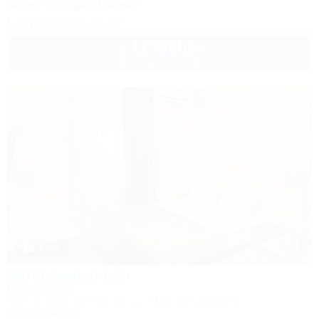
Акция "Выгодный сезон"
8 (800) 301-17-82
17 800
руб.
от
2 взр. в августе
1 / 46
Затерянный рай
База отдыха
Туапсе, Бжид, Бухта Инал, ул. Морская, участок 2
300м до моря