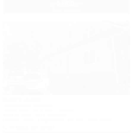
6 600
руб.
от
2 взр. в августе
1 / 3
Вилла Алла
Гостиничный комплекс
Туапсе, Бжид, Бухта Инал, 1 участок
400м до моря
501м до центра
Питание
Wi-Fi
Кондиционер
Бассейн
Автостоянка
+7 (918) 114-20-00