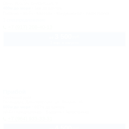
Сочи, Лоо, ул. Енисейская, 9
400м до моря
5км до центра
Питание
Wi-Fi
Бассейн
Кондиционер
Автостоянка
1 спецпредложение
+7 (917) 208-40-13
3 500
руб.
от
2 взр. в августе
Прибой
Гостевой дом
Геленджик, Дивноморское, ул. Ленина, 16
600м до моря
607м до центра
Wi-Fi
Кондиционер
Бассейн
Автостоянка
+7 (964) 933-33-31
4 500
руб.