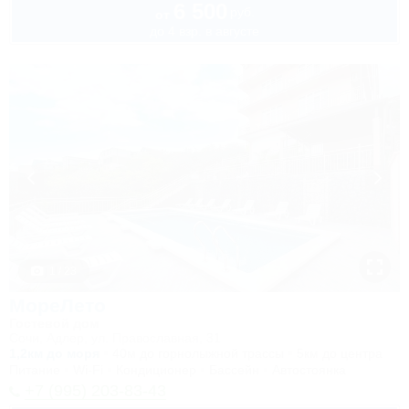
6 500
руб.
от
до 4 взр. в августе
1 / 23
МореЛето
Гостевой дом
Сочи, Адлер, ул. Православная, 31
1,2км до моря
40м до горнолыжной трассы
5км до центра
Питание
Wi-Fi
Кондиционер
Бассейн
Автостоянка
+7 (995) 203-83-43