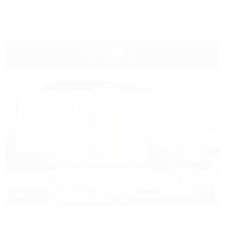
Краснодар, ул. Васнецова, 16
5км до центра
Питание
Wi-Fi
Кондиционер
Бассейн
Показать телефон
3 600
руб.
от
2 взр. в августе
1 / 25
Palma Soneta
Отель семейного отдыха