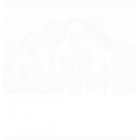
от
2 взр. в августе
1 / 16
Kompass (Компасс)
Отель
Геленджик, ул. Революционная, 29а
30м до моря
2,4км до центра
Питание
Wi-Fi
Кондиционер
Автостоянка
+7 (938) 400-40-01