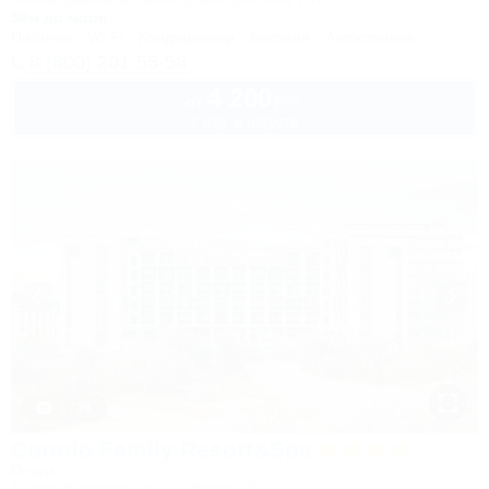
50м до моря
Питание
Wi-Fi
Кондиционер
Бассейн
Автостоянка
8 (800) 201-55-58
4 200
руб.
от
2 взр. в августе
1 / 93
Corudo Family Resort&Spa
Отель
Анапа, Витязево, ул. Скифская, 20