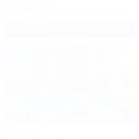
Кондиционер
Автостоянка
Успейте забронировать лето по ценам прошлого года!
+7 (938) 550-00-33
1 600
руб.
от
2 взр. в августе
1 / 50
Alfa Summer
Отель
Анапа, Джемете, Пионерский проспект, 257С