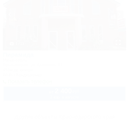
1 / 13
Пирамида
Мини-отель
Брюховецкая, ул. Калинина, 61
493м до центра
Wi-Fi
Кондиционер
Показать телефон
2 400
руб.
от
2 взр. в августе
Другие объекты Краснодарского края