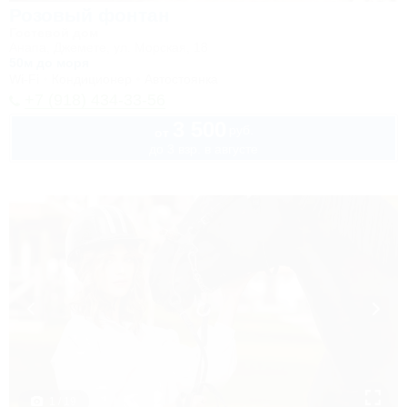
Розовый фонтан
Гостевой дом
Анапа, Джемете, ул. Морская, 18
50м до моря
Wi-Fi
Кондиционер
Автостоянка
+7 (918) 434-33-56
3 500
руб.
от
до 3 взр. в августе
1 / 19