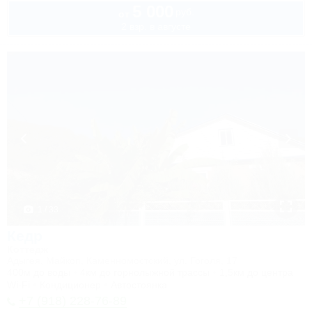
5 000
руб.
от
2 взр. в августе
1 / 33
Кедр
Коттедж
Адыгея, Майкоп, Каменномостский, ул. Гоголя, 17
400м до воды
4км до горнолыжной трассы
1,5км до центра
Wi-Fi
Кондиционер
Автостоянка
+7 (918) 228-76-89