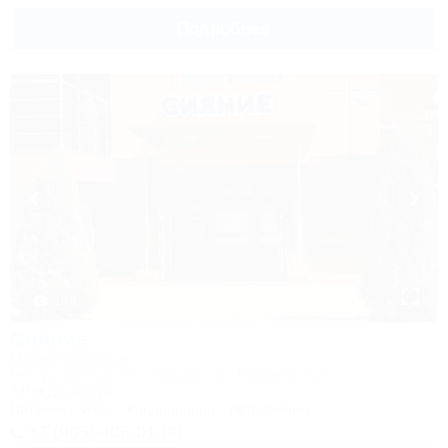
Подробнее
1 / 5
Сияние
Мини-гостиница
Республика Адыгея, г. Майкоп, ул. Гагарина 26а
849м до центра
Питание
Wi-Fi
Кондиционер
Автостоянка
+7 (905) 406-01-00