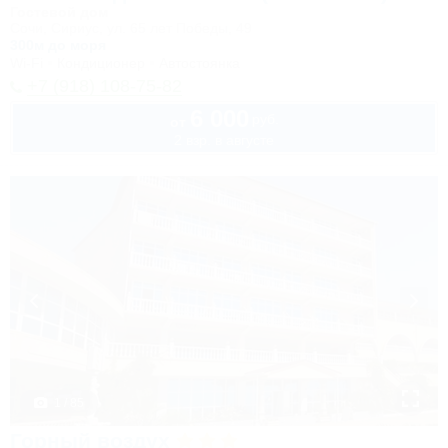
Гостевой дом
Сочи, Сириус, ул. 65 лет Победы, 49
300м до моря
Wi-Fi
Кондиционер
Автостоянка
+7 (918) 108-75-82
6 000
руб.
от
2 взр. в августе
1 / 85
Горный воздух