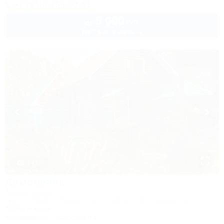
+7 (918) 359-02-63
5 000
руб.
от
до 3 взр. в августе
1 / 17
Домовенок
База отдыха
Адыгея, Майкоп, Каменномостский, ул. Прохладная, 2в
300м до воды
Кондиционер
Автостоянка