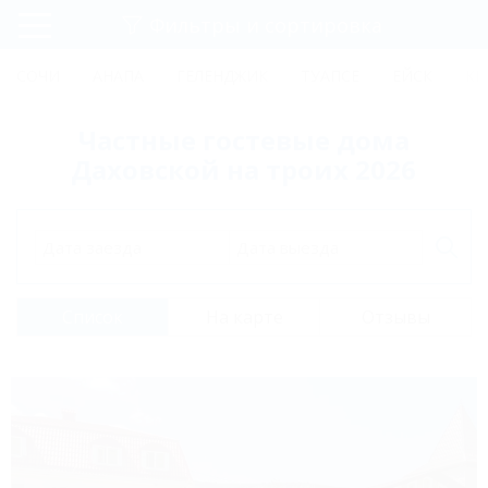
Фильтры и сортировка
Главная
СОЧИ
АНАПА
ГЕЛЕНДЖИК
ТУАПСЕ
ЕЙСК
КР
Регистрация
Частные гостевые дома
Вход
Даховской на троих 2026
Дата заезда
Дата выезда
Список
На карте
Отзывы