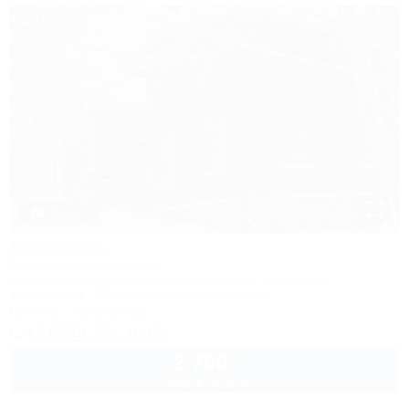
1 / 64
Благодать
База активного отдыха
Апшеронск, 15 км автодороги Даховская - Лаго-Наки
4км до воды
20м до горнолыжной трассы
Питание
Автостоянка
+7 (928) 291-46-62
2 700
руб.
от
2 взр. в августе