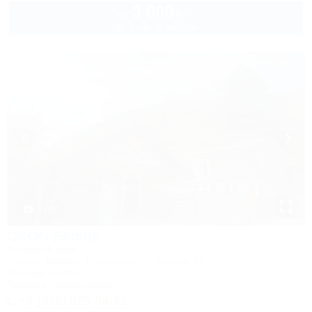
3 000
руб.
от
до 3 взр. в августе
1 / 47
OZON Family
Гостевой дом
Адыгея, Майкоп, Гузерипль, ул. Лесная, 4б
452м до центра
Питание
Автостоянка
+7 (918) 925-94-31