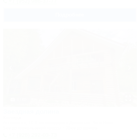
+7 (952) 986-37-77
Подробнее
1 / 60
Звездная долина
Коттедж
Апшеронск, 16-й км автодороги Даховская-Лаго-Наки
5км до горнолыжной трассы
39км до центра
+7 (928) 292-03-73