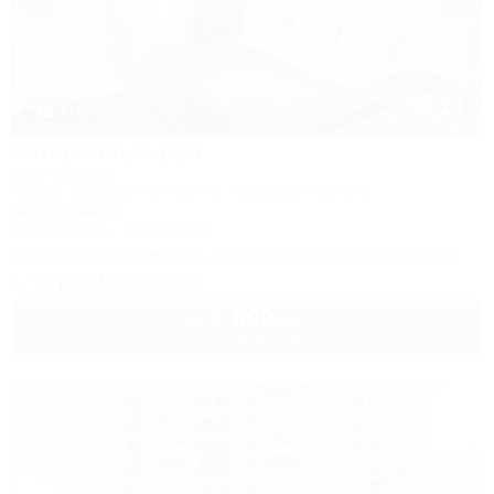
1 / 46
Затерянный рай
База отдыха
Туапсе, Бжид, Бухта Инал, ул. Морская, участок 2
300м до моря
Кондиционер
Автостоянка
Успейте забронировать лето по ценам прошлого года!
+7 (938) 550-00-33
1 600
руб.
от
2 взр. в августе