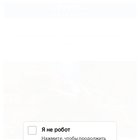
20 000
руб.
от
до 8 взр. в августе
Другие объекты Краснодарского края
и Адыгеи
1 / 7