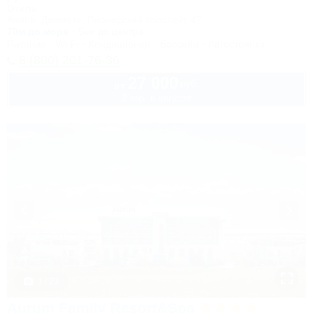
Отель
Анапа, Джемете, Пионерский проспект, 47
70м до моря
5км до центра
Питание
Wi-Fi
Кондиционер
Бассейн
Автостоянка
8 (800) 201-76-36
27 000
руб.
от
2 взр. в августе
1 / 23
Aurum Family Resort&Spa