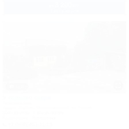
3 200
руб.
от
2 взр. в августе
1 / 18
У горного озера
Гостевой дом
Адыгея, Майкоп, Каменномостский, ул. Гоголя
500м до воды
1,4км до центра
Кондиционер
Автостоянка
+7 (909) 453-11-13