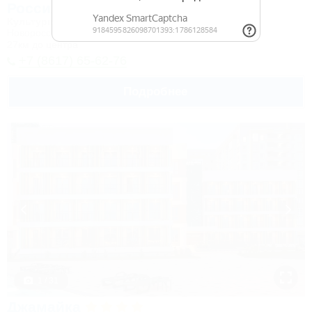
Россия
Культурно-туристический комплекс
Новороссийск, Камчатка, ул. Короленко, 18
27км до центра
+7 (8617) 65-62-76
Подробнее
1 / 31
Джамайка