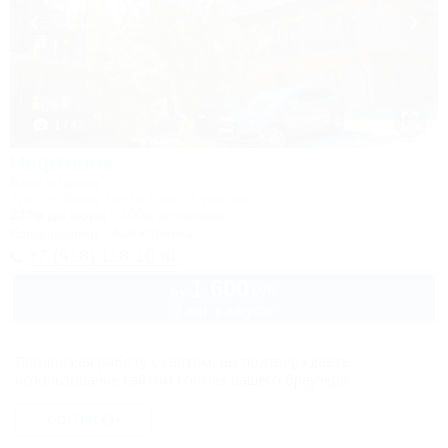
1 / 42
Нефтяник
База отдыха
Туапсе, Бжид, Бухта Инал, 2 участок
270м до моря
200м до центра
Кондиционер
Автостоянка
+7 (918) 118-10-40
1 600
руб.
от
2 взр. в августе
Продолжая работу с сайтом, вы подтверждаете
использование сайтом cookies вашего браузера.
СОГЛАСЕН