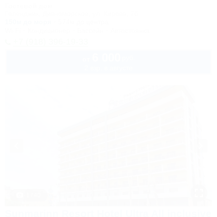
Гостевой дом
Геленджик, Дивноморское, ул. Кирова, 7б
150м до моря
574м до центра
Wi-Fi
Кондиционер
Бассейн
Автостоянка
+7 (918) 396-19-33
6 000
руб.
от
2 взр. в августе
1 / 40
Sunmarinn Resort Hotel Ultra All inclusive