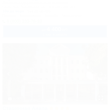
Лечебно-оздоровительный комплекс
Сочи, Лоо, Атарбеково, ул. Таганрогская, 4/3
10м до моря
5км до центра
Питание
Кондиционер
Бассейн
Автостоянка
8 (800) 333-78-33
4 400
руб.
от
1 взр. в августе
1 / 37
Старинная Анапа