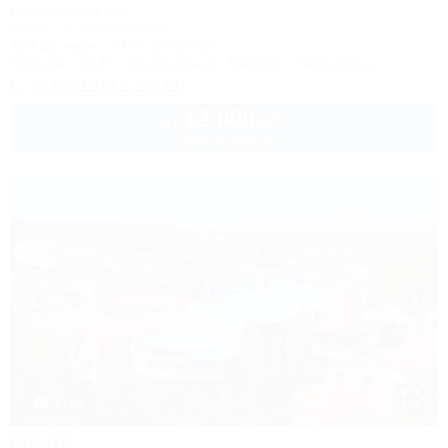
Санаторий & Спа
Анапа, ул. Набережная, 2
50м до моря
715м до центра
Питание
Wi-Fi
Кондиционер
Бассейн
Автостоянка
+7 (86133) 3-22-11
12 000
руб.
от
1 взр. в августе
1 / 40
Мечта