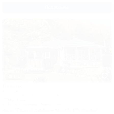
Подробнее
1 / 16
Пикник
Коттедж
Адыгея, Майкоп, Хамышки, ул. Мира, 6с
300м до воды
Wi-Fi
Кондиционер
Автостоянка
Акция "Отдыхай дольше — плати на 10% меньше"