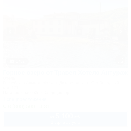
1 / 32
Горное озеро от Травел Хотелс Антураж
Отель
Республика Адыгея, Майкоп, Даховская, кв-л Юго-Западный,
стр. 1218
Питание
Бассейн
Кондиционер
1 спецпредложение
8 (800) 500-54-31
5 100
руб.
от
2 взр. в августе