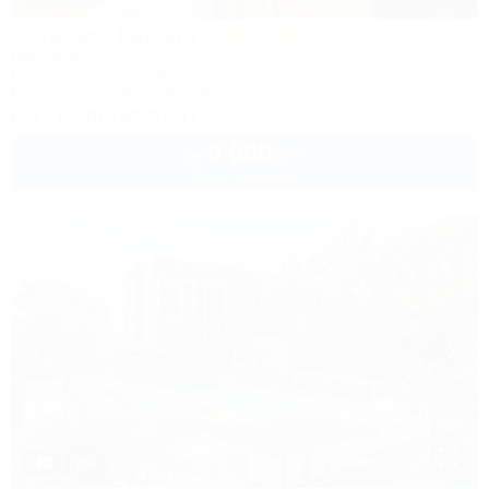
Орлиное Гнездо
Парк отель
Горячий Ключ, Безымянное, урочище Орловая щель
Кондиционер
Бассейн
Автостоянка
+7 (918) 150-01-41
8 000
руб.
от
2 взр. в августе
1 / 25