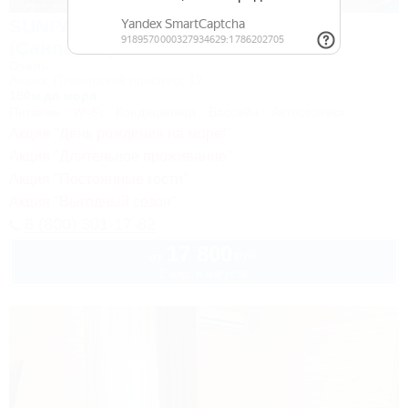
SUNPARCO Hotel Ultra all inclusive
(Санпарко)
Отель
Анапа, Пионерский проспект, 12
150м до моря
Питание
Wi-Fi
Кондиционер
Бассейн
Автостоянка
Акция "День рождения на море!"
Акция "Длительное проживание"
Акция "Постоянные гости"
Акция "Выгодный сезон"
8 (800) 301-17-82
17 800
руб.
от
2 взр. в августе