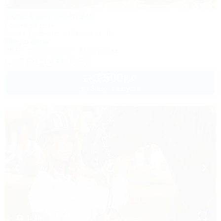
Розовый фонтан
Гостевой дом
Анапа, Джемете, ул. Морская, 18
50м до моря
Wi-Fi
Кондиционер
Автостоянка
+7 (918) 434-33-56
3 500
руб.
от
до 3 взр. в августе
1 / 19