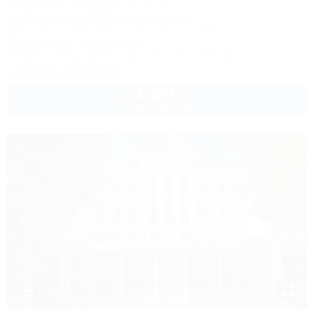
Горный воздух
Лечебно-оздоровительный комплекс
Сочи, Лоо, Атарбеково, ул. Таганрогская, 4/3
10м до моря
5км до центра
Питание
Кондиционер
Бассейн
Автостоянка
8 (800) 333-78-33
4 400
руб.
от
1 взр. в августе
1 / 37