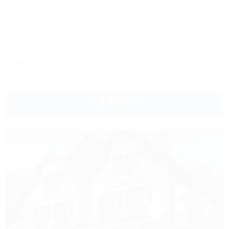
Прибой
Гостевой дом
Геленджик, Дивноморское, ул. Ленина, 16
600м до моря
607м до центра
Wi-Fi
Кондиционер
Бассейн
Автостоянка
+7 (964) 933-33-31
4 500
руб.
от
2 взр. в августе