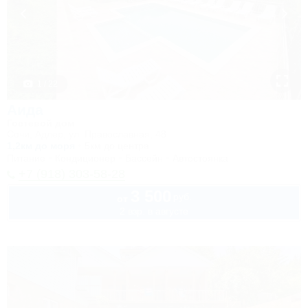
1 / 22
Аида
Гостевой дом
Сочи, Адлер, ул. Православная, 48
1,2км до моря
5км до центра
Питание
Кондиционер
Бассейн
Автостоянка
+7 (918) 303-58-28
3 500
руб.
от
2 взр. в августе