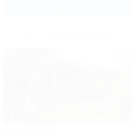
21 600
руб.
от
до 8 взр. в августе
Другие объекты Динского района
1 / 32
Тайное Местечко
Коттедж