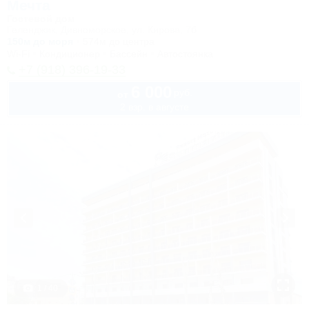
Мечта
Гостевой дом
Геленджик, Дивноморское, ул. Кирова, 7б
150м до моря
574м до центра
Wi-Fi
Кондиционер
Бассейн
Автостоянка
+7 (918) 396-19-33
6 000
руб.
от
2 взр. в августе
1 / 40