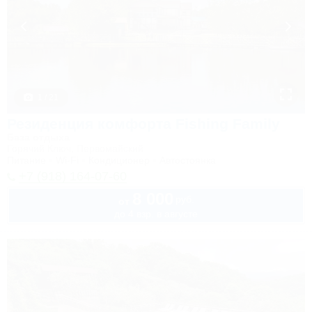
1 / 21
Резиденция комфорта Fishing Family
База отдыха
Горячий Ключ, Первомайский
Питание
Wi-Fi
Кондиционер
Автостоянка
+7 (918) 164-07-60
8 000
руб.
от
до 4 взр. в августе