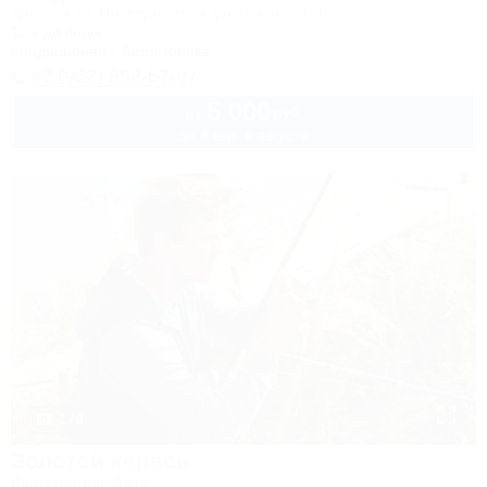
Динская, ст. Пластуновская, ул. Ленина, 166
10м до воды
Кондиционер
Автостоянка
+7 (952) 852-67-97
5 000
руб.
от
до 4 взр. в августе
1 / 8
Золотой карась
Рыболовная база