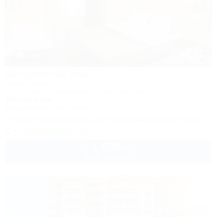
1 / 46
Затерянный рай
База отдыха
Туапсе, Бжид, Бухта Инал, ул. Морская, участок 2
300м до моря
Кондиционер
Автостоянка
Успейте забронировать лето по ценам прошлого года!
+7 (938) 550-00-33
1 600
руб.
от
2 взр. в августе