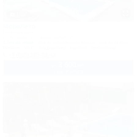
1 / 23
МореЛето
Гостевой дом
Сочи, Адлер, ул. Православная, 31
1,2км до моря
40м до горнолыжной трассы
5км до центра
Питание
Wi-Fi
Кондиционер
Бассейн
Автостоянка
+7 (995) 203-83-43
3 600
руб.
от
2 взр. в августе