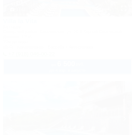
1 / 43
Villa la Vita
Коттедж
Северский район, Смоленская, ул. 20-й Горной Стрелковой
Дивизии, 130А
70м до воды
Wi-Fi
Кондиционер
Бассейн
Автостоянка
+7 (918) 046-00-22
6 500
руб.
от
до 4 взр. в августе