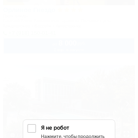
Орлиное Гнездо
Парк отель
Горячий Ключ, Безымянное, урочище Орловая щель
Кондиционер
Бассейн
Автостоянка
+7 (918) 150-01-41
8 000
руб.
от
2 взр. в августе
1 / 25