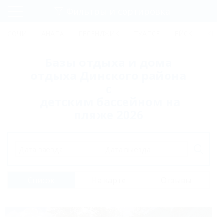
Фильтры и сортировка
Главная
СОЧИ
АНАПА
ГЕЛЕНДЖИК
ТУАПСЕ
ЕЙСК
КР
Регистрация
Базы отдыха и дома
Вход
отдыха Динского района
с
детским бассейном на
пляже 2026
Дата заезда
Дата выезда
Список
На карте
Отзывы