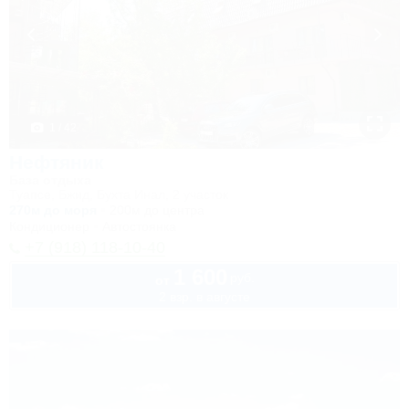
1 / 42
Нефтяник
База отдыха
Туапсе, Бжид, Бухта Инал, 2 участок
270м до моря
200м до центра
Кондиционер
Автостоянка
+7 (918) 118-10-40
1 600
руб.
от
2 взр. в августе