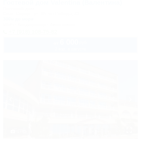
Гостевой дом Valentina (Валентина)
Гостевой дом
Сочи, Сириус, ул. 65 лет Победы, 49
300м до моря
Wi-Fi
Кондиционер
Автостоянка
+7 (918) 108-75-82
6 000
руб.
от
2 взр. в августе
1 / 85