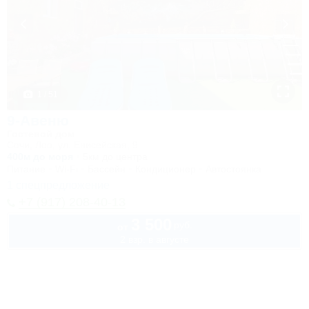
1 / 51
9-Авеню
Гостевой дом
Сочи, Лоо, ул. Енисейская, 9
400м до моря
5км до центра
Питание
Wi-Fi
Бассейн
Кондиционер
Автостоянка
1 спецпредложение
+7 (917) 208-40-13
3 500
руб.
от
2 взр. в августе