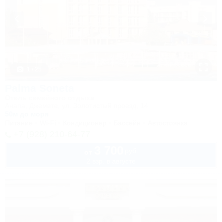
1 / 25
Palma Soneta
Отель семейного отдыха
Анапа, Джемете, ул. Золотистый проезд, 14
50м до моря
Питание
Wi-Fi
Кондиционер
Бассейн
Автостоянка
+7 (928) 210-64-77
3 700
руб.
от
2 взр. в августе