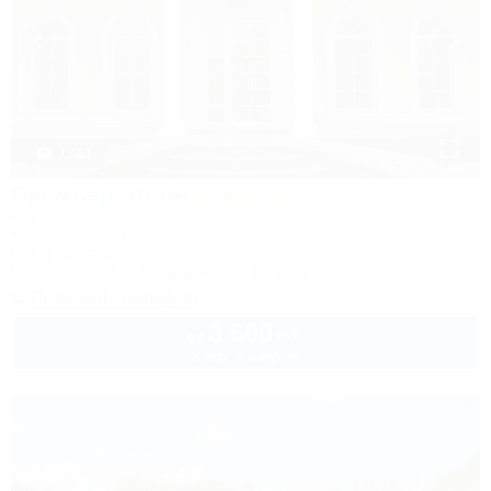
1 / 31
Премьер-отель
Отель
Краснодар, ул. Васнецова, 16
5км до центра
Питание
Wi-Fi
Кондиционер
Бассейн
Показать телефон
3 600
руб.
от
2 взр. в августе