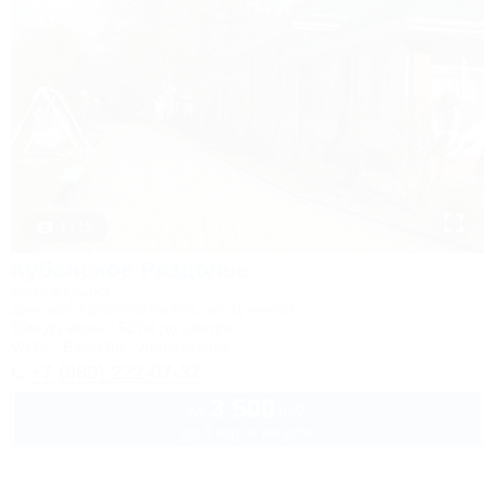
1 / 15
Кубанское Раздолье
База отдыха
Динская, Красносельское, ул. Длинная
10м до воды
627м до центра
Wi-Fi
Бассейн
Автостоянка
+7 (989) 222-07-37
3 500
руб.
от
до 3 взр. в августе