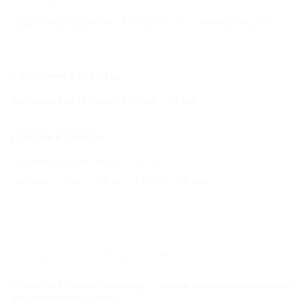
Бронирование только по телефону
(4)
Соседние курорты
Должанская (Ейский Район) - 41 км
Другие курорты
Благовещенская (Анапа) - 203 км
Дагомыс (Сочи) - 346 км
СОЧИ - 365 км
ГЛАВНАЯ
КОНТАКТЫ
НОВОСТИ
ПУТЕВОДИТЕЛЬ
© 2006–2026 Отдых.на Кубани.ру — отдых и туризм в Краснодарском
крае и Республике Адыгея.