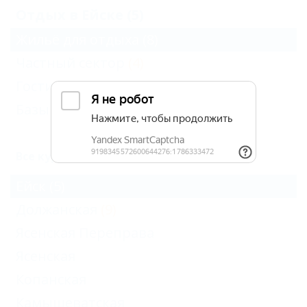
Отдых в Ейске (5)
Жильё для отдыха
(8)
Частный сектор
(4)
Гостиницы и отели
(4)
Базы и дома отдыха
(3)
Все курорты Ейского района
Ейск
(5)
Должанская
(9)
Ясенская Переправа
Ясенская
Копанская
Камышеватская