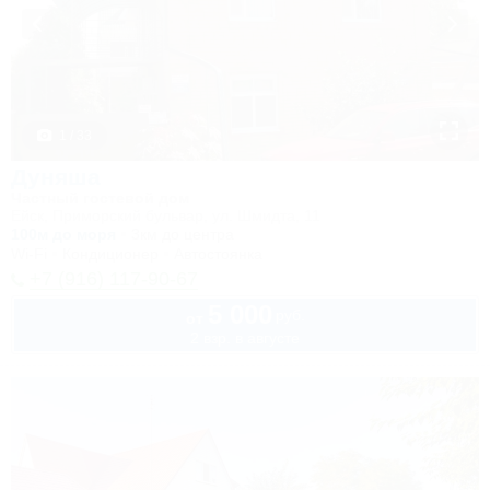
1 / 33
Дуняша
Частный гостевой дом
Ейск, Приморский бульвар, ул. Шмидта, 11
100м до моря
3км до центра
Wi-Fi
Кондиционер
Автостоянка
+7 (916) 117-90-67
5 000
руб.
от
2 взр. в августе