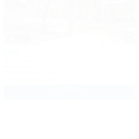
1 / 43
Кедр
База отдыха
Ейск, ул. Шмидта, 26
50м до моря
Кондиционер
Автостоянка
+7 (905) 403-79-57
1 000
руб.
от
2 взр. в августе
Архив