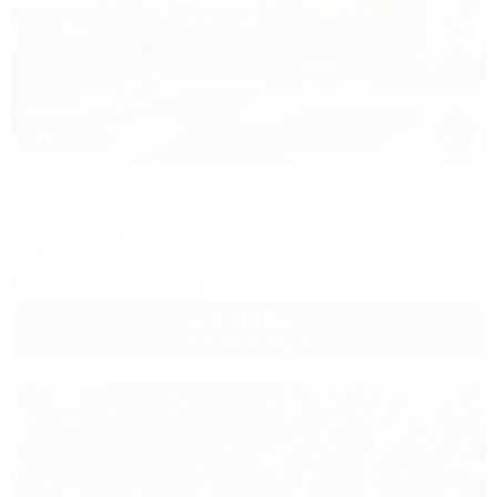
1 / 62
Свобода
Гостевой дом
Ейск, ул. Свободы, 12
100м до моря
Wi-Fi
Кондиционер
Автостоянка
+7 (960) 496-96-61
2 000
руб.
от
до 4 взр. в августе