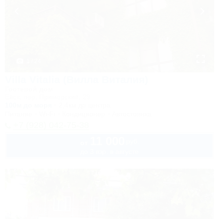
1 / 24
Villa Vitalia (Вилла Виталия)
Гостевой дом
Ейск, пер. Приморский, 29
100м до моря
2,4км до центра
Питание
Wi-Fi
Кондиционер
Автостоянка
+7 (928) 042-75-38
11 000
руб.
от
до 3 взр. в августе