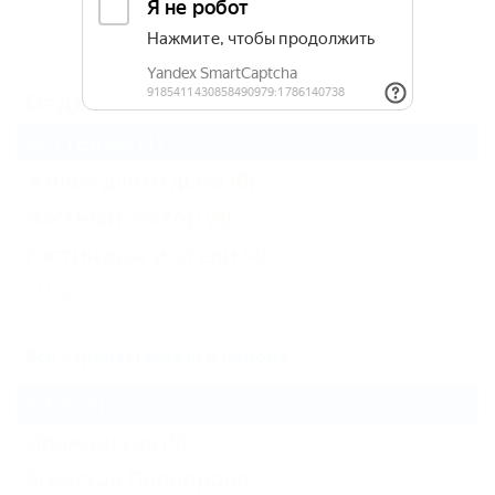
Архив
Отдых в Ейске (5)
Коттеджи
(1)
Жильё для отдыха
(8)
Частный сектор
(4)
Гостиницы и отели
(4)
Еще
Все курорты Ейского района
Ейск
(5)
Должанская
(9)
Ясенская Переправа