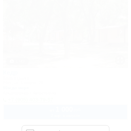
1 / 43
Кедр
База отдыха
Ейск, ул. Шмидта, 26
50м до моря
Кондиционер
Автостоянка
+7 (905) 403-79-57
1 000
руб.
от
2 взр. в августе