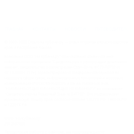
ГЛАВНАЯ
КОНТАКТЫ
НОВОСТИ
ПУТЕВОДИТЕЛЬ
© 2006–2026 Отдых.на Кубани.ру — отдых и туризм в Краснодарском
крае и Республике Адыгея.
Компании ООО "На Кубани.ру" принадлежит доменное имя
nakubani.ru на основании "Свидетельства о регистрации доменного
имени", свидетельство о регистрации СМИ –Эл № ФС77-79732 от
07.12.2020 г. (12+), зарегистрировано Федеральной службой по
надзору в сфере связи, информационных технологий и массовых
коммуникаций (РОСКОМНАДЗОР), а так же товарный знак
"НАКУБАНИ ОТДЫХ КУБАНИ ОТДЫХ.НА КУБАНИ.РУ" на основании
"Свидетельства на Товарный Знак № 547792". Это подтверждает
юридическую защиту прав, согласно статьям 1252 ГК РФ, 1484 ГК РФ
и 1229 ГК РФ.
ООО "На Кубани.ру"
2312157635
1082312013827
Продолжая работу с сайтом, вы подтверждаете