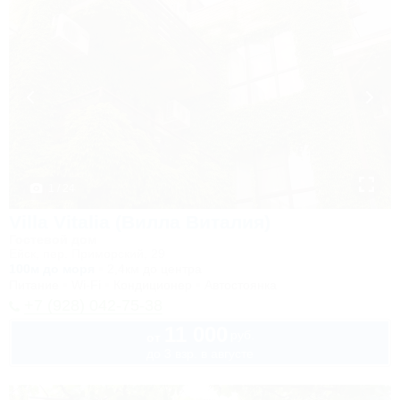
1 / 24
Villa Vitalia (Вилла Виталия)
Гостевой дом
Ейск, пер. Приморский, 29
100м до моря
2,4км до центра
Питание
Wi-Fi
Кондиционер
Автостоянка
+7 (928) 042-75-38
11 000
руб.
от
до 3 взр. в августе