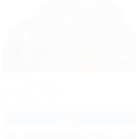
1 / 33
Дуняша
Частный гостевой дом
Ейск, Приморский бульвар, ул. Шмидта, 11
100м до моря
3км до центра
Wi-Fi
Кондиционер
Автостоянка
+7 (916) 117-90-67
5 000
руб.
от
2 взр. в августе