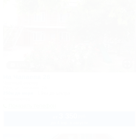
1 / 44
На Чапаева 26
Частный сектор
Ейск, ул. Чапаева, 26
250м до моря
1,9км до центра
Кондиционер
Показать телефон
3 350
руб.
от
до 4 взр. в августе