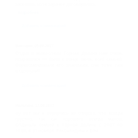
заселили, хотя заранее договорились ...
проезда
подробнее
Цены
Добавить комментарий
Номера
Трехместный
Виктория,
05.08.2017
Отдых в мини-отели Горная Долина нам очень
полулюкс с
понравился !!!!! Были в конце июля, всей семьёй.
допместом
Порекомендовали его знакомым, они тоже там
отдохнули!!!
Двухкомнатный
люкс с открытой
Добавить комментарий
верандой
Люкс-студио с
Мальтина,
12.08.2013
Ну вот мы и вернулись из отпуска, что всегда
кухней
грустно, так как хорошего всегда мало(((
Двухкомнатный
Отдыхали семьей в Горной Долине с 24.07 по
10.08, в 31 номере. Рекомендуем и Вам. ...
люкс