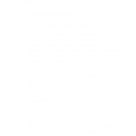
подробнее
мансардный
Мальтина,
Двухкомнатный
12.08.2013 15:32
Приношу извинения за грамматические ошибки!
полулюкс
IPad любит корректировать написанное, и если не
уследить...
Трехместный
Вместо слова "утоляют" в отношении отдыхающих
гоблинов я хотела написать "утомляют"
полулюкс
Фраза "проплывая, нужно было проиграться и их
раздваивать" должна была звучать следующим
Двухместный
образом: " проплывая, нужно было пробираться
сквозь них и их раздвигать"
полулюкс
Вместо "экстремальных" имелось в виду
"экстремальные погодные условия"
Стандарт
Вместо "различных" вин я хотела написать
"разливные"
Карта
Мальтина
Отзывы
Денис,
12.08.2013 16:29
а сколько вы платили за сутки?
Фото
Мальтина,
26.08.2013 16:49
Мы платили 3900, но отдыхали в самое "дорогое"
время - с 25.07 до 10.08. В другое время дешевле.