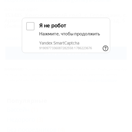
Почтовый адрес:
353485, Краснодарский край, г. Геленджик, с.
Архипо-Осиповка, ул. Пицундский проезд, 5
(бывш. ул. Новороссийская, 37)
Письмо администрации
Забронировать
ВНИМАНИЕ!
Вся информация предоставлена объектом. Редакция портала
не несёт ответственность за достоверность представленных данных.
Сообщите нам, если здесь
неверные данные
или
мало информации
.
Популярные
Бассейн
(1)
Недорого
(3)
Без посредников
(4)