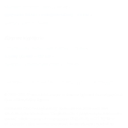
Мысхако (Новороссийск) - 89 км
Широкая Балка (Новороссийск) - 89 км
Шепси (Туапсе) - 94 км
Другие курорты
Голубицкая (Темрюкский Район) - 145 км
Адлер (Сочи) - 152 км
Кучугуры (Темрюкский Район) - 169 км
ГЛАВНАЯ
КОНТАКТЫ
НОВОСТИ
ПУТЕВОДИТЕЛЬ
© 2006–2026 Отдых.на Кубани.ру — отдых и туризм в Краснодарском
крае и Республике Адыгея.
Компании ООО "На Кубани.ру" принадлежит доменное имя
nakubani.ru на основании "Свидетельства о регистрации доменного
имени", свидетельство о регистрации СМИ –Эл № ФС77-79732 от
07.12.2020 г. (12+), зарегистрировано Федеральной службой по