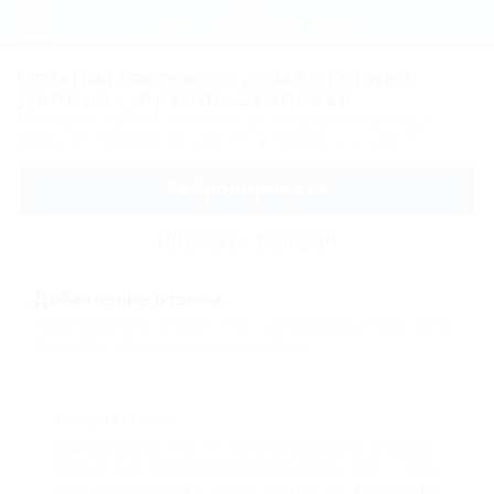
Регистрация
Отзывы гостевого дома «Горная
Долина», Архипо-Осиповка
Вход
Геленджик, Архипо-Осиповка, ул. Пицундский проезд, 5
(бывш. ул. Новороссийская, 37)
Показать на карте
Горная
Забронировать
Долина
Пляж
Показать телефон
Услуги
Добавление отзыва
и
Комментарии могут оставлять только авторизованные пользователи.
сервис
Пожалуйста,
войдите
или
зарегистрируйтесь
.
Отдых
с
Ольга,
24.08.2018
Здравствуйте, мы в Архипо-Осиповке впервые.
детьми
Отдых был великолепным!!Началось всё с того
Схема
что мы приехали в отель другой, но там нас не