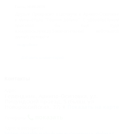
Гость,
30.06.2010
Друзья! Прекрасно отдохнули в Архипо-Осиповке
в мини-отеле "Горная долина". С удовольствием
приехала бы еще туда
и,надеюсь,приеду.Замечательный небольшой
(мини!) уютный и...
подробнее
Добавить комментарий
Контакты
Адрес:
Геленджик, Архипо-Осиповка, ул.
Пицундский проезд, 5 (бывш. ул.
Новороссийская, 37)
Показать на карте
показать
Телефоны:
Адрес в Интернете:
https://otdih.nakubani.ru/gornaya-dolina/