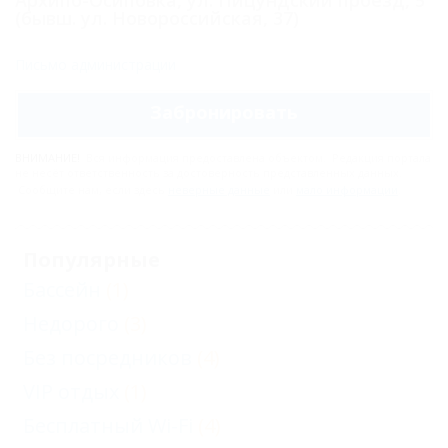
(бывш. ул. Новороссийская, 37)
мансардный
Двухкомнатный
Письмо администрации
полулюкс
Забронировать
Трехместный
полулюкс
ВНИМАНИЕ!
Вся информация предоставлена объектом. Редакция портала
не несёт ответственность за достоверность представленных данных.
Двухместный
Сообщите нам, если здесь
неверные данные
или
мало информации
.
полулюкс
Стандарт
Популярные
Карта
Бассейн
(1)
Отзывы
Недорого
(3)
Без посредников
(4)
Фото
VIP отдых
(1)
Бесплатный Wi-Fi
(4)