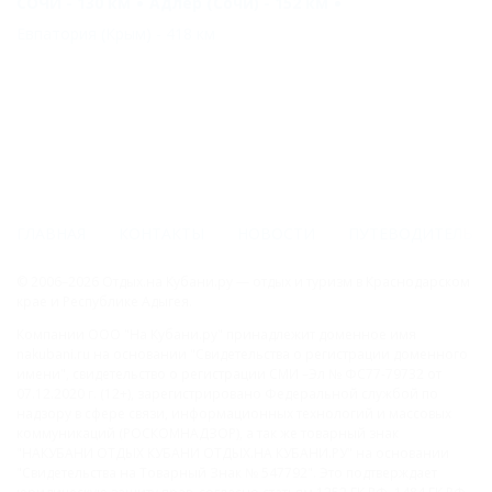
СОЧИ - 130 км
Адлер (Сочи) - 152 км
Евпатория (Крым) - 418 км
ГЛАВНАЯ
КОНТАКТЫ
НОВОСТИ
ПУТЕВОДИТЕЛЬ
© 2006–2026 Отдых.на Кубани.ру — отдых и туризм в Краснодарском
крае и Республике Адыгея.
Компании ООО "На Кубани.ру" принадлежит доменное имя
nakubani.ru на основании "Свидетельства о регистрации доменного
имени", свидетельство о регистрации СМИ –Эл № ФС77-79732 от
07.12.2020 г. (12+), зарегистрировано Федеральной службой по
надзору в сфере связи, информационных технологий и массовых
коммуникаций (РОСКОМНАДЗОР), а так же товарный знак
"НАКУБАНИ ОТДЫХ КУБАНИ ОТДЫХ.НА КУБАНИ.РУ" на основании
"Свидетельства на Товарный Знак № 547792". Это подтверждает