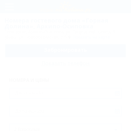
Регистрация
Номера гостевого дома «Горная
Долина», Архипо-Осиповка
Вход
Геленджик, Архипо-Осиповка, ул. Пицундский проезд, 5
(бывш. ул. Новороссийская, 37)
Показать на карте
Горная
Забронировать
Долина
Пляж
Показать телефон
Услуги
НОМЕРА И ЦЕНЫ
и
сервис
Отдых
с
детьми
Схема