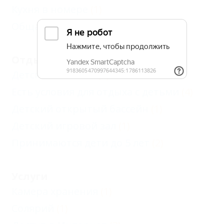
Кухня в номере
(1)
Общая кухня
(2)
Отдых с детьми
Детская комната
(1)
Есть условия для отдыха с детьми
(4)
Детский открытый бассейн
(1)
Детский игровой зал
(1)
Принимаются дети до 5 лет
(2)
Услуги
Камера хранения
(1)
Солярий
(1)