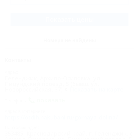
проезда
Показать цены
Цены
Номера
Номера не найдены
Трехместный
полулюкс с
Контакты
допместом
Адрес:
Двухкомнатный
Геленджик, Архипо-Осиповка, ул.
Пицундский проезд, 5 (бывш. ул.
люкс с открытой
Новороссийская, 37)
Показать на карте
верандой
показать
Телефоны:
Люкс-студио с
Адрес в Интернете:
кухней
https://otdih.nakubani.ru/gornaya-dolina/
Двухкомнатный
Почтовый адрес:
353485, Краснодарский край, г. Геленджик, с.
люкс
Архипо-Осиповка, ул. Пицундский проезд, 5