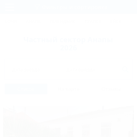
Фильтры и сортировка
Главная
СОЧИ
АНАПА
ГЕЛЕНДЖИК
ТУАПСЕ
ЕЙСК
КР
Регистрация
Частный сектор Анапы
Вход
2026
Дата заезда
Дата выезда
Список
На карте
Отзывы