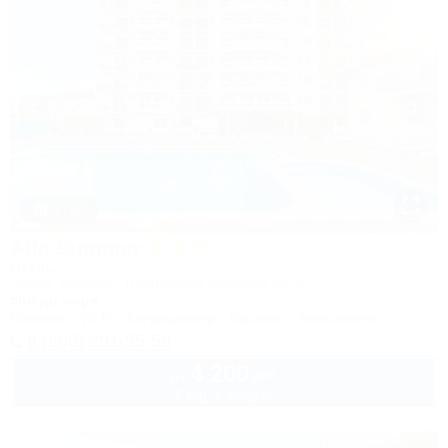
1 / 50
Alfa Summer
Отель
Анапа, Джемете, Пионерский проспект, 257С
50м до моря
Питание
Wi-Fi
Кондиционер
Бассейн
Автостоянка
8 (800) 201-55-58
4 200
руб.
от
2 взр. в августе