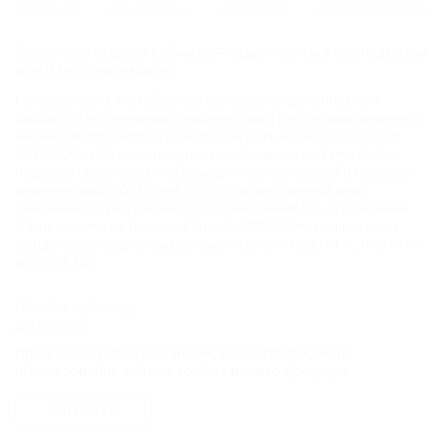
ГЛАВНАЯ
КОНТАКТЫ
НОВОСТИ
ПУТЕВОДИТЕЛЬ
© 2006–2026 Отдых.на Кубани.ру — отдых и туризм в Краснодарском
крае и Республике Адыгея.
Компании ООО "На Кубани.ру" принадлежит доменное имя
nakubani.ru на основании "Свидетельства о регистрации доменного
имени", свидетельство о регистрации СМИ –Эл № ФС77-79732 от
07.12.2020 г. (12+), зарегистрировано Федеральной службой по
надзору в сфере связи, информационных технологий и массовых
коммуникаций (РОСКОМНАДЗОР), а так же товарный знак
"НАКУБАНИ ОТДЫХ КУБАНИ ОТДЫХ.НА КУБАНИ.РУ" на основании
"Свидетельства на Товарный Знак № 547792". Это подтверждает
юридическую защиту прав, согласно статьям 1252 ГК РФ, 1484 ГК РФ
и 1229 ГК РФ.
ООО "На Кубани.ру"
2312157635
1082312013827
Продолжая работу с сайтом, вы подтверждаете
Все права защищены.
использование сайтом cookies вашего браузера.
Присоединяйтесь к нам!
СОГЛАСЕН