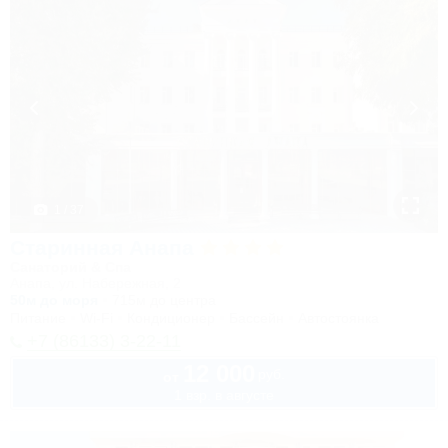
1 / 37
Старинная Анапа
Санаторий & Спа
Анапа, ул. Набережная, 2
50м до моря
715м до центра
Питание
Wi-Fi
Кондиционер
Бассейн
Автостоянка
+7 (86133) 3-22-11
12 000
руб.
от
1 взр. в августе