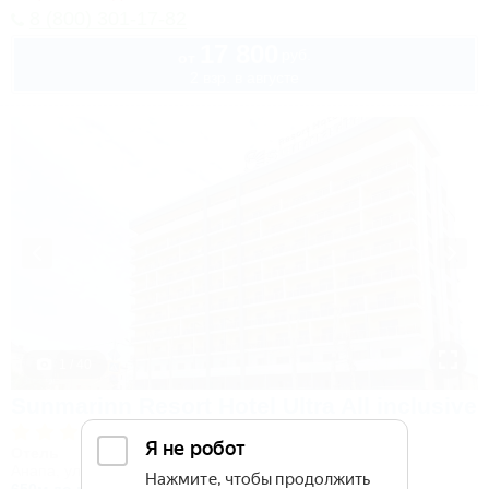
8 (800) 301-17-82
17 800
руб.
от
2 взр. в августе
1 / 40
Sunmarinn Resort Hotel Ultra All inclusive
Отель
Анапа, ул. Красноармейская, 10