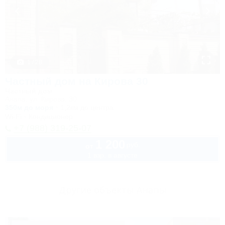
1 / 28
Частный дом на Кирова 30
Частный дом
Анапа, ул. Кирова, 30
350м до моря
1,2км до центра
Wi-Fi
Кондиционер
+7 (988) 319-25-07
1 200
руб.
от
1 взр. в августе
Другие объекты Анапы