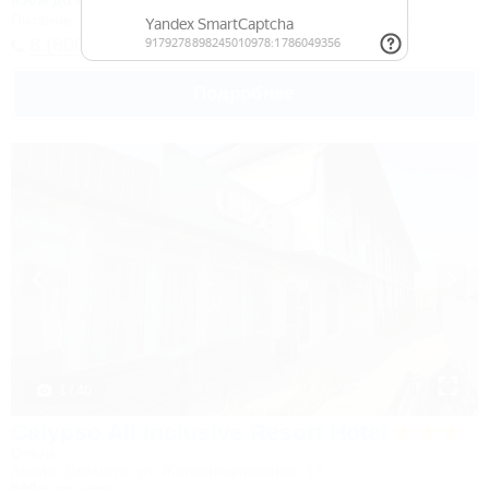
650м до моря
Питание
Wi-Fi
Кондиционер
Бассейн
Автостоянка
8 (800) 302-75-41
Подробнее
1 / 40
Calypso All Inclusive Resort Hotel
Отель
Анапа, Джемете, ул. Железнодорожная, 13