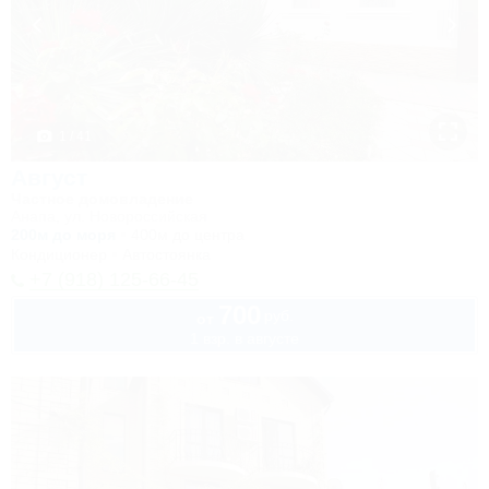
1 / 41
Август
Частное домовладение
Анапа, ул. Новороссийская
200м до моря
400м до центра
Кондиционер
Автостоянка
+7 (918) 125-66-45
700
руб.
от
1 взр. в августе