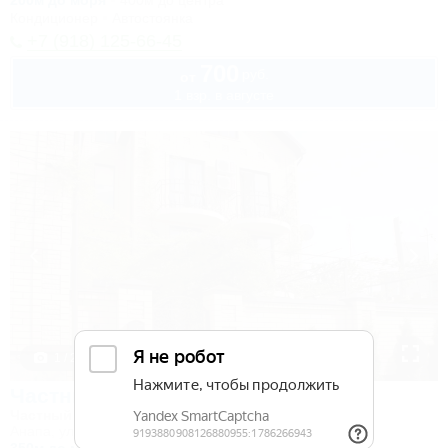
200м до моря
400м до центра
Кондиционер
Автостоянка
+7 (918) 125-66-45
700
руб.
от
1 взр. в августе
1 / 28
Частный дом на Кирова 30
Частный дом
Анапа, ул. Кирова, 30