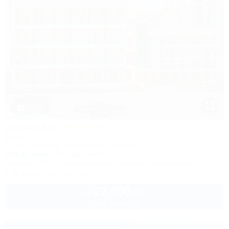
1 / 31
Джамайка
Отель
Анапа, Джемете, Пионерский проспект, 47
70м до моря
5км до центра
Питание
Wi-Fi
Кондиционер
Бассейн
Автостоянка
8 (800) 201-76-36
27 000
руб.
от
2 взр. в августе