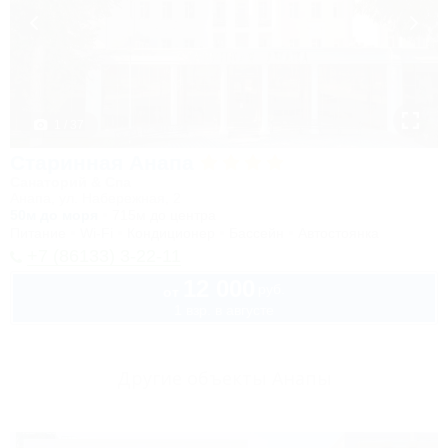
1 / 37
Старинная Анапа
Санаторий & Спа
Анапа, ул. Набережная, 2
50м до моря
715м до центра
Питание
Wi-Fi
Кондиционер
Бассейн
Автостоянка
+7 (86133) 3-22-11
12 000
руб.
от
1 взр. в августе
Другие объекты Анапы