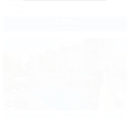
350м до моря
1,2км до центра
Wi-Fi
Кондиционер
+7 (988) 319-25-07
1 200
руб.
от
1 взр. в августе
1 / 31
Ambra All inclusive Resort Hotel (Амбра)
Отель