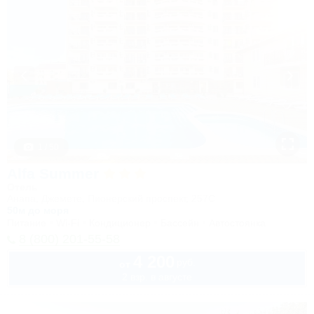
1 / 50
Alfa Summer
Отель
Анапа, Джемете, Пионерский проспект, 257С
50м до моря
Питание
Wi-Fi
Кондиционер
Бассейн
Автостоянка
8 (800) 201-55-58
4 200
руб.
от
2 взр. в августе