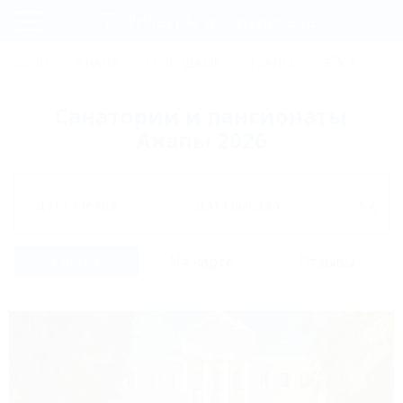
Фильтры и сортировка
Главная
СОЧИ
АНАПА
ГЕЛЕНДЖИК
ТУАПСЕ
ЕЙСК
КР
Регистрация
Санатории и пансионаты
Вход
Анапы 2026
Дата заезда
Дата выезда
Список
На карте
Отзывы