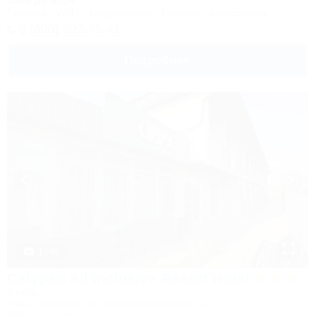
650м до моря
Питание
Wi-Fi
Кондиционер
Бассейн
Автостоянка
8 (800) 302-75-41
Подробнее
1 / 40
Calypso All Inclusive Resort Hotel
Отель
Анапа, Джемете, ул. Железнодорожная, 13