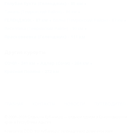
Голубая бухта (Геленджик) - 85 км
Тамань (Темрюкский Район) - 86 км
ГЕЛЕНДЖИК - 87 км
Волна (Темрюкский Район) - 87 км
Веселовка (Темрюкский Район) - 90 км
Прасковеевка (Геленджик) - 111 км
Другие курорты
СОЧИ - 241 км
Адлер (Сочи) - 264 км
Красная Поляна - 272 км
ГЛАВНАЯ
КОНТАКТЫ
НОВОСТИ
ПУТЕВОДИТЕЛЬ
© 2006–2026 Отдых.на Кубани.ру — отдых и туризм в Краснодарском
крае и Республике Адыгея.
Компании ООО "На Кубани.ру" принадлежит доменное имя