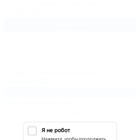
Питание
Wi-Fi
Кондиционер
Автостоянка
+7 (938) 400-40-01
Подробнее
Архив
Отдых в городе Геленджик
недорого (2)
Частный сектор
(2)
Жильё для отдыха
(3)
Частные гостевые дома
(2)
Гостиницы и отели
(2)