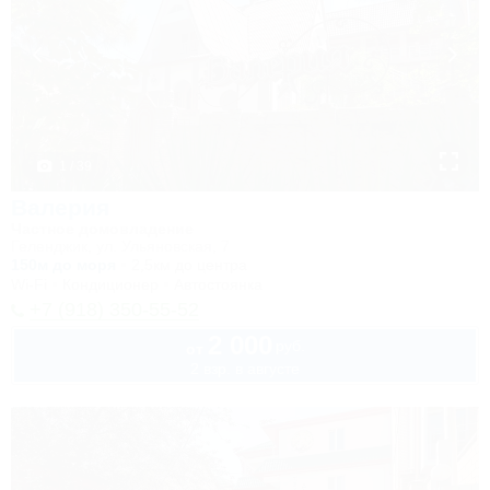
1 / 39
Валерия
Частное домовладение
Геленджик, ул. Ульяновская, 7
150м до моря
2,5км до центра
Wi-Fi
Кондиционер
Автостоянка
+7 (918) 350-55-52
2 000
руб.
от
2 взр. в августе