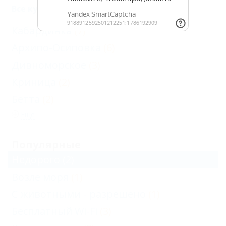
Все курорты Геленджика
Кабардинка
(7)
Архипо-Осиповка
(6)
Дивноморское
(3)
Криница
(2)
Бетта
(2)
Еще
Популярные
Недорого
(2)
Возле моря
(1)
С животными - разрешено
(1)
Бесплатный Wi-Fi
(3)