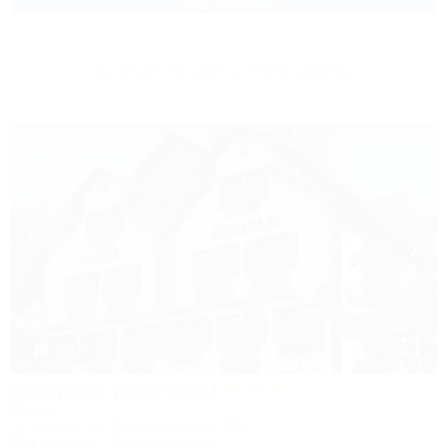
2 взр. в августе
Другие объекты Геленджика
1 / 16
Kompass (Компасс)
Отель
Геленджик, ул. Революционная, 29а
30м до моря
2,4км до центра