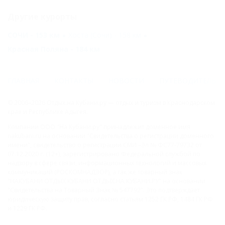
Другие курорты
СОЧИ - 153 км
Хоста (Сочи) - 158 км
Красная Поляна - 184 км
ГЛАВНАЯ
КОНТАКТЫ
НОВОСТИ
ПУТЕВОДИТЕЛЬ
© 2006–2026 Отдых.на Кубани.ру — отдых и туризм в Краснодарском
крае и Республике Адыгея.
Компании ООО "На Кубани.ру" принадлежит доменное имя
nakubani.ru на основании "Свидетельства о регистрации доменного
имени", свидетельство о регистрации СМИ –Эл № ФС77-79732 от
07.12.2020 г. (12+), зарегистрировано Федеральной службой по
надзору в сфере связи, информационных технологий и массовых
коммуникаций (РОСКОМНАДЗОР), а так же товарный знак
"НАКУБАНИ ОТДЫХ КУБАНИ ОТДЫХ.НА КУБАНИ.РУ" на основании
"Свидетельства на Товарный Знак № 547792". Это подтверждает
юридическую защиту прав, согласно статьям 1252 ГК РФ, 1484 ГК РФ
и 1229 ГК РФ.