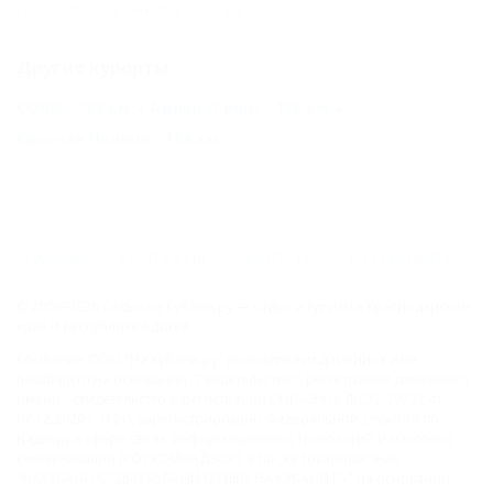
Цыбанобалка (Анапа) - 117 км
Другие курорты
СОЧИ - 153 км
Адлер (Сочи) - 176 км
Красная Поляна - 184 км
ГЛАВНАЯ
КОНТАКТЫ
НОВОСТИ
ПУТЕВОДИТЕЛЬ
© 2006–2026 Отдых.на Кубани.ру — отдых и туризм в Краснодарском
крае и Республике Адыгея.
Компании ООО "На Кубани.ру" принадлежит доменное имя
nakubani.ru на основании "Свидетельства о регистрации доменного
имени", свидетельство о регистрации СМИ –Эл № ФС77-79732 от
07.12.2020 г. (12+), зарегистрировано Федеральной службой по
надзору в сфере связи, информационных технологий и массовых
коммуникаций (РОСКОМНАДЗОР), а так же товарный знак
"НАКУБАНИ ОТДЫХ КУБАНИ ОТДЫХ.НА КУБАНИ.РУ" на основании