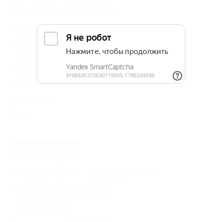
Все курорты Геленджика
Кабардинка
(7)
Архипо-Осиповка
(6)
Дивноморское
(3)
Криница
(2)
Бетта
(2)
Еще
Популярные
Возле моря
(1)
С животными - разрешено
(1)
Без посредников
(3)
Недорого
(2)