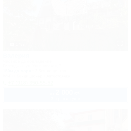
1 / 39
Валерия
Частное домовладение
Геленджик, ул. Ульяновская, 7
150м до моря
2,5км до центра
Wi-Fi
Кондиционер
Автостоянка
+7 (918) 350-55-52
2 000
руб.
от
2 взр. в августе