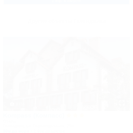
2 взр. в августе
Другие объекты Геленджика
1 / 16
Kompass (Компасс)
Отель
Геленджик, ул. Революционная, 29а
30м до моря
2,4км до центра