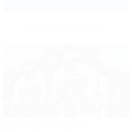
4 000
руб.
от
2 взр. в августе
Другие объекты Геленджика
1 / 16
Kompass (Компасс)
Отель