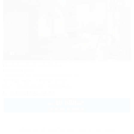
1 / 21
Пекинский дворик
Гостевой дом
Геленджик, ул. Красногвардейская, 23
300м до моря
2,6км до центра
Wi-Fi
Кондиционер
Автостоянка
+7 (928) 043-74-10
10 000
руб.
от
до 3 взр. в августе
Другие объекты Частного сектора