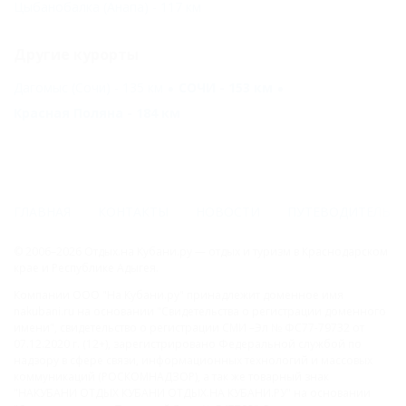
Цыбанобалка (Анапа) - 117 км
Другие курорты
Дагомыс (Сочи) - 135 км
СОЧИ - 153 км
Красная Поляна - 184 км
ГЛАВНАЯ
КОНТАКТЫ
НОВОСТИ
ПУТЕВОДИТЕЛЬ
© 2006–2026 Отдых.на Кубани.ру — отдых и туризм в Краснодарском
крае и Республике Адыгея.
Компании ООО "На Кубани.ру" принадлежит доменное имя
nakubani.ru на основании "Свидетельства о регистрации доменного
имени", свидетельство о регистрации СМИ –Эл № ФС77-79732 от
07.12.2020 г. (12+), зарегистрировано Федеральной службой по
надзору в сфере связи, информационных технологий и массовых
коммуникаций (РОСКОМНАДЗОР), а так же товарный знак
"НАКУБАНИ ОТДЫХ КУБАНИ ОТДЫХ.НА КУБАНИ.РУ" на основании