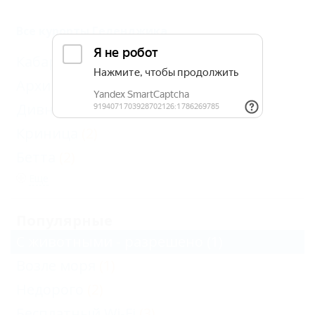
Все курорты Геленджика
Кабардинка
(7)
Архипо-Осиповка
(6)
Дивноморское
(3)
Криница
(2)
Бетта
(2)
Еще
Популярные
С животными - разрешено
(1)
Возле моря
(1)
Недорого
(2)
Бесплатный Wi-Fi
(3)