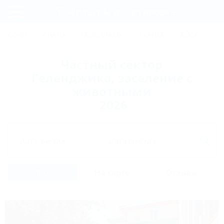
Фильтры и сортировка
Главная
СОЧИ
АНАПА
ГЕЛЕНДЖИК
ТУАПСЕ
ЕЙСК
КР
Регистрация
Частный сектор
Вход
Геленджика, заселение с
животными
2026
Дата заезда
Дата выезда
Список
На карте
Отзывы