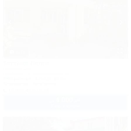
1 / 33
Тетушка Полли
Гостевой дом
Геленджик, ул. Серафимовича, 14
300м до моря
1,1км до центра
Кондиционер
Автостоянка
+7 918 412-19-95
4 000
руб.
от
2 взр. в августе