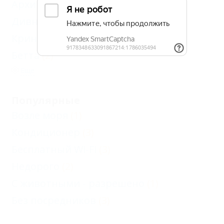
Архипо-Осиповка
(6)
Дивноморское
(3)
Криница
(2)
Бетта
(2)
Еще
Популярные
Возле моря
(1)
Кондиционер
(3)
Бесплатный Wi-Fi
(3)
Недорого
(2)
С животными - разрешено
(1)
Без посредников
(3)