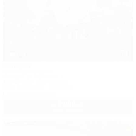
1 / 39
Валерия
Частное домовладение
Геленджик, ул. Ульяновская, 7
150м до моря
2,5км до центра
Wi-Fi
Кондиционер
Автостоянка
+7 (918) 350-55-52
2 000
руб.
от
2 взр. в августе