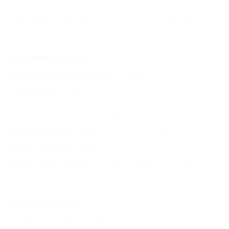
Бронирование только по телефону
(3)
Соседние курорты
Дивноморское (Геленджик) - 20 км
ГЕЛЕНДЖИК - 31 км
Голубая бухта (Геленджик) - 42 км
Мысхако (Новороссийск) - 68 км
НОВОРОССИЙСК - 68 км
Бжид (Туапсе) - 86 км
Джубга (Туапсе) - 97 км
Лермонтово (Туапсе) - 101 км
АНАПА - 117 км
Цыбанобалка (Анапа) - 117 км
Другие курорты
Кучугуры (Темрюкский Район) - 146 км