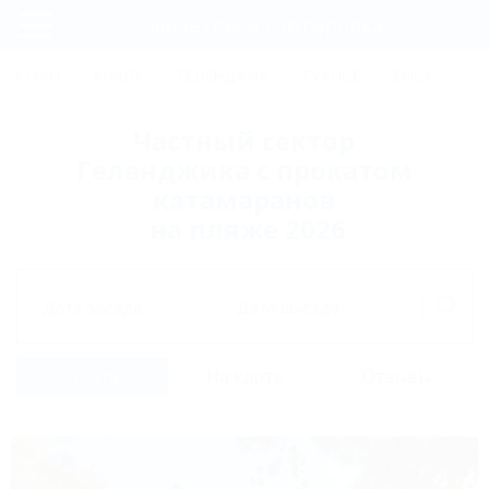
Фильтры и сортировка
Главная
СОЧИ
АНАПА
ГЕЛЕНДЖИК
ТУАПСЕ
ЕЙСК
КР
Регистрация
Частный сектор
Вход
Геленджика с прокатом
катамаранов
на пляже 2026
Дата заезда
Дата выезда
Список
На карте
Отзывы