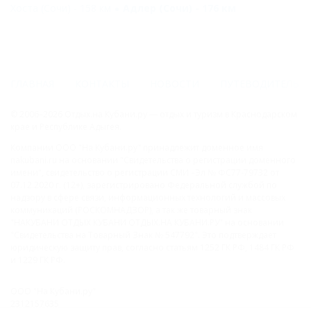
Хоста (Сочи) - 158 км
Адлер (Сочи) - 176 км
ГЛАВНАЯ
КОНТАКТЫ
НОВОСТИ
ПУТЕВОДИТЕЛЬ
© 2006–2026 Отдых.на Кубани.ру — отдых и туризм в Краснодарском
крае и Республике Адыгея.
Компании ООО "На Кубани.ру" принадлежит доменное имя
nakubani.ru на основании "Свидетельства о регистрации доменного
имени", свидетельство о регистрации СМИ –Эл № ФС77-79732 от
07.12.2020 г. (12+), зарегистрировано Федеральной службой по
надзору в сфере связи, информационных технологий и массовых
коммуникаций (РОСКОМНАДЗОР), а так же товарный знак
"НАКУБАНИ ОТДЫХ КУБАНИ ОТДЫХ.НА КУБАНИ.РУ" на основании
"Свидетельства на Товарный Знак № 547792". Это подтверждает
юридическую защиту прав, согласно статьям 1252 ГК РФ, 1484 ГК РФ
и 1229 ГК РФ.
ООО "На Кубани.ру"
2312157635