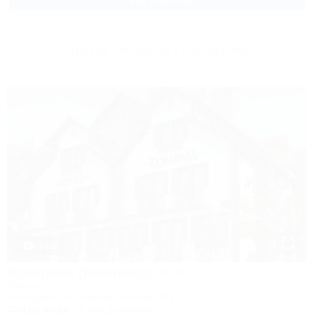
2 взр. в августе
Другие объекты Геленджика
1 / 16
Kompass (Компасс)
Отель
Геленджик, ул. Революционная, 29а
30м до моря
2,4км до центра