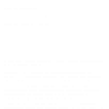
Другие курорты
Лоо (Сочи) - 135 км
СОЧИ - 153 км
Красная Поляна - 184 км
ГЛАВНАЯ
КОНТАКТЫ
НОВОСТИ
ПУТЕВОДИТЕЛЬ
© 2006–2026 Отдых.на Кубани.ру — отдых и туризм в Краснодарском
крае и Республике Адыгея.
Компании ООО "На Кубани.ру" принадлежит доменное имя
nakubani.ru на основании "Свидетельства о регистрации доменного
имени", свидетельство о регистрации СМИ –Эл № ФС77-79732 от
07.12.2020 г. (12+), зарегистрировано Федеральной службой по
надзору в сфере связи, информационных технологий и массовых
коммуникаций (РОСКОМНАДЗОР), а так же товарный знак
"НАКУБАНИ ОТДЫХ КУБАНИ ОТДЫХ.НА КУБАНИ.РУ" на основании
"Свидетельства на Товарный Знак № 547792". Это подтверждает
юридическую защиту прав, согласно статьям 1252 ГК РФ, 1484 ГК РФ