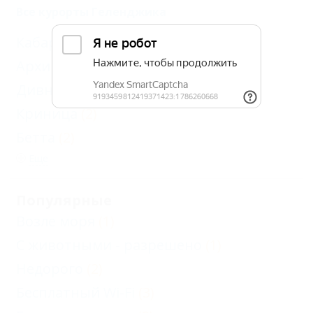
Все курорты Геленджика
Кабардинка
(7)
Архипо-Осиповка
(6)
Дивноморское
(3)
Криница
(2)
Бетта
(2)
Еще
Популярные
Возле моря
(1)
С животными - разрешено
(1)
Недорого
(2)
Бесплатный Wi-Fi
(3)