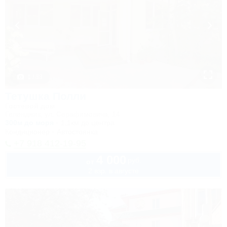
1 / 33
Тетушка Полли
Гостевой дом
Геленджик, ул. Серафимовича, 14
300м до моря
1,1км до центра
Кондиционер
Автостоянка
+7 918 412-19-95
4 000
руб.
от
2 взр. в августе