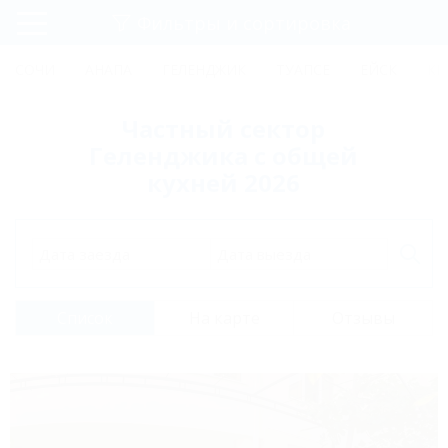
Фильтры и сортировка
Главная
СОЧИ
АНАПА
ГЕЛЕНДЖИК
ТУАПСЕ
ЕЙСК
КР
Регистрация
Частный сектор
Вход
Геленджика с общей
кухней 2026
Дата заезда
Дата выезда
Список
На карте
Отзывы