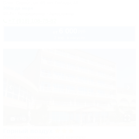
Сочи, Сириус, ул. 65 лет Победы, 49
300м до моря
Wi-Fi
Кондиционер
Автостоянка
+7 (918) 108-75-82
6 000
руб.
от
2 взр. в августе
1 / 85
Горный воздух
Лечебно-оздоровительный комплекс