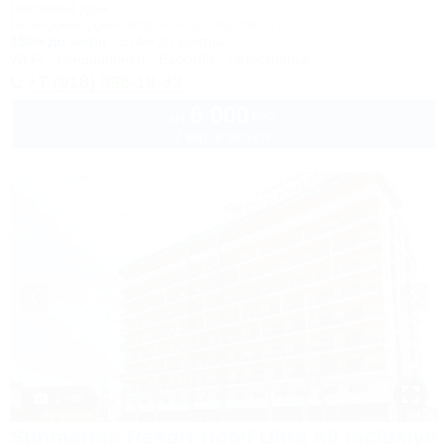
Гостевой дом
Геленджик, Дивноморское, ул. Кирова, 7б
150м до моря
574м до центра
Wi-Fi
Кондиционер
Бассейн
Автостоянка
+7 (918) 396-19-33
6 000
руб.
от
2 взр. в августе
1 / 40
Sunmarinn Resort Hotel Ultra All inclusive