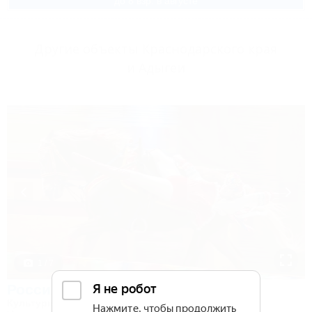
до 8 взр. в августе
Другие объекты Краснодарского края
и Адыгеи
1 / 7
Россия
Культурно-туристический комплекс