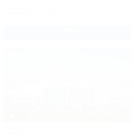
Туапсе, Бжид, Бухта Инал, 2 участок
270м до моря
200м до центра
Кондиционер
Автостоянка
+7 (918) 118-10-40
1 600
руб.
от
2 взр. в августе
1 / 23
Aurum Family Resort&Spa
Отель&SPA