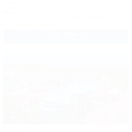
Санаторий & Спа
Анапа, ул. Набережная, 2
50м до моря
715м до центра
Питание
Wi-Fi
Кондиционер
Бассейн
Автостоянка
+7 (86133) 3-22-11
12 000
руб.
от
1 взр. в августе
1 / 40
Мечта