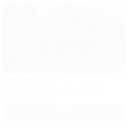
1 / 60
Звездная долина
Коттедж
Апшеронск, 16-й км автодороги Даховская-Лаго-Наки
5км до горнолыжной трассы
39км до центра
+7 (928) 292-03-73
3 200
руб.
от
2 взр. в августе