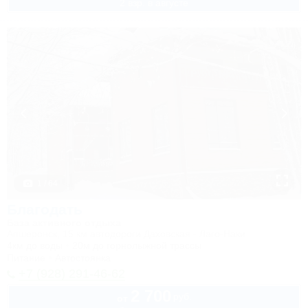
2 взр. в августе
1 / 64
Благодать
База активного отдыха
Апшеронск, 15 км автодороги Даховская - Лаго-Наки
4км до воды
20м до горнолыжной трассы
Питание
Автостоянка
+7 (928) 291-46-62
2 700
руб.
от