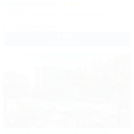
Орлиное Гнездо
Парк отель
Горячий Ключ, Безымянное, урочище Орловая щель
Кондиционер
Бассейн
Автостоянка
+7 (918) 150-01-41
8 000
руб.
от
2 взр. в августе
1 / 25
SUNPARCO Hotel Ultra all inclusive