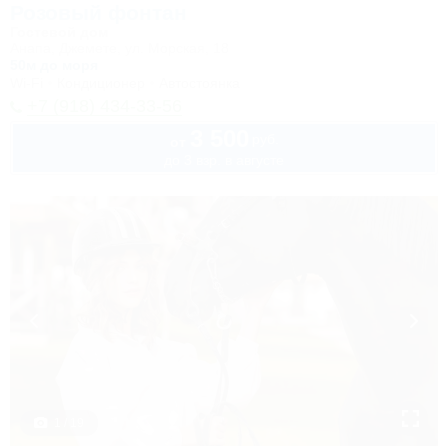
Розовый фонтан
Гостевой дом
Анапа, Джемете, ул. Морская, 18
50м до моря
Wi-Fi
Кондиционер
Автостоянка
+7 (918) 434-33-56
3 500
руб.
от
до 3 взр. в августе
1 / 19