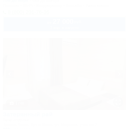
70м до моря
5км до центра
Питание
Wi-Fi
Кондиционер
Бассейн
Автостоянка
8 (800) 201-76-36
27 000
руб.
от
2 взр. в августе
1 / 46
Затерянный рай
База отдыха
Туапсе, Бжид, Бухта Инал, ул. Морская, участок 2