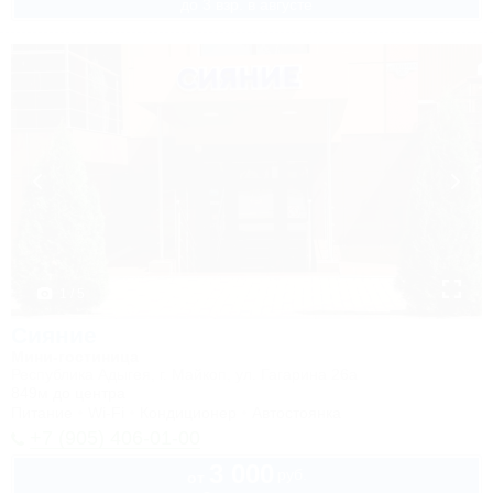
до 3 взр. в августе
1 / 5
Сияние
Мини-гостиница
Республика Адыгея, г. Майкоп, ул. Гагарина 26а
849м до центра
Питание
Wi-Fi
Кондиционер
Автостоянка
+7 (905) 406-01-00
3 000
руб.
от