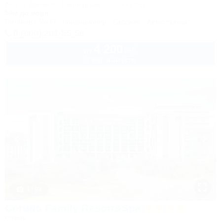
Анапа, Джемете, Пионерский проспект, 257С
50м до моря
Питание
Wi-Fi
Кондиционер
Бассейн
Автостоянка
8 (800) 201-55-58
4 200
руб.
от
2 взр. в августе
1 / 93
Corudo Family Resort&Spa
Отель