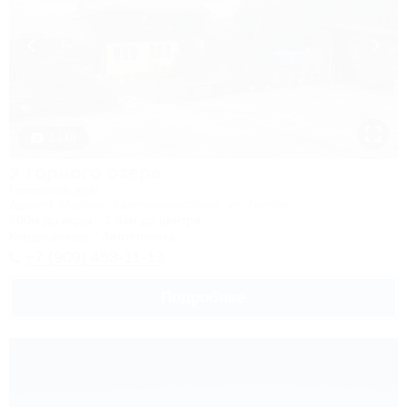
1 / 18
У горного озера
Гостевой дом
Адыгея, Майкоп, Каменномостский, ул. Гоголя
500м до воды
1,4км до центра
Кондиционер
Автостоянка
+7 (909) 453-11-13
Подробнее