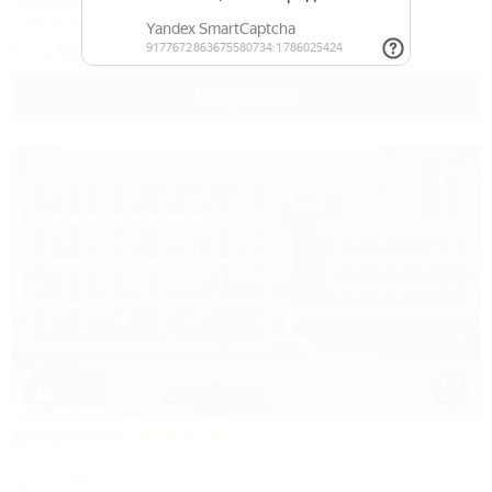
Новороссийск, Камчатка, ул. Короленко, 18
27км до центра
+7 (8617) 65-62-76
Подробнее
1 / 31
Джамайка
Отель
Анапа, Джемете, Пионерский проспект, 47