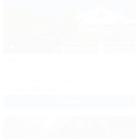
1 / 33
Кедр
Коттедж
Адыгея, Майкоп, Каменномостский, ул. Гоголя, 17
400м до воды
4км до горнолыжной трассы
1,5км до центра
Wi-Fi
Кондиционер
Автостоянка
+7 (918) 228-76-89
Подробнее