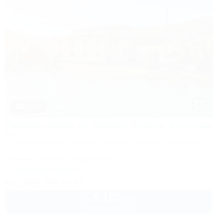
1 / 32
Горное озеро от Травел Хотелс Антураж
Отель
Республика Адыгея, Майкоп, Даховская, кв-л Юго-Западный,
стр. 1218
Питание
Бассейн
Кондиционер
1 спецпредложение
8 (800) 500-54-31
5 100
руб.
от
2 взр. в августе