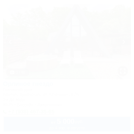
1 / 46
Орлиное гнездо
Гостевой дом
Адыгея, Даховская, ул. Ключевая, 67А
1м до воды
Wi-Fi
Бассейн
Автостоянка
+7 (938) 467-35-65
5 000
руб.
от
до 4 взр. в августе