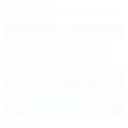
300м до моря
Кондиционер
Автостоянка
Успейте забронировать лето по ценам прошлого года!
+7 (938) 550-00-33
1 600
руб.
от
2 взр. в августе
1 / 50
Alfa Summer
Отель