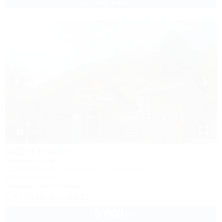
до 3 взр. в августе
1 / 47
OZON Family
Гостевой дом
Адыгея, Майкоп, Гузерипль, ул. Лесная, 4б
452м до центра
Питание
Автостоянка
+7 (918) 925-94-31
5 000
руб.
от