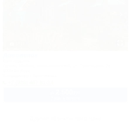
1 / 17
Домовенок
База отдыха
Адыгея, Майкоп, Каменномостский, ул. Прохладная, 2в
300м до воды
Кондиционер
Автостоянка
+7 (928) 467-81-24
2 500
руб.
от
2 взр. в августе
Другие объекты Лаго-Наки