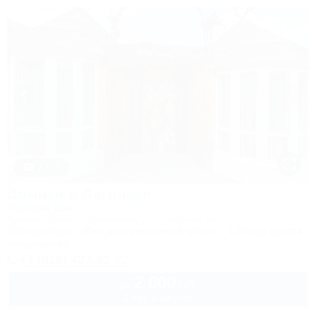
1 / 75
Домики в Лагонаки
Частный дом
Адыгея, Майкоп, Даховская, ул. Гагарина, 55
100м до воды
30км до горнолыжной трассы
1,5км до центра
Кондиционер
+7 (918) 427-92-82
2 000
руб.
от
2 взр. в августе