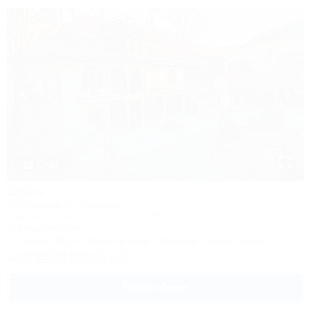
1 / 43
Эдем
Гостиничный комплекс
Адыгея, Майкоп, Гузерипль, ул. Лесная, 47ж
416м до центра
Питание
Wi-Fi
Кондиционер
Бассейн
Автостоянка
+7 (952) 986-37-77
Подробнее