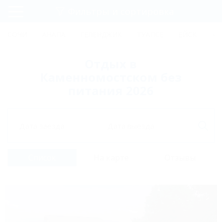
Фильтры и сортировка
Главная
СОЧИ
АНАПА
ГЕЛЕНДЖИК
ТУАПСЕ
ЕЙСК
КР
Регистрация
Отдых в
Вход
Каменномостском без
питания 2026
Дата заезда
Дата выезда
Список
На карте
Отзывы