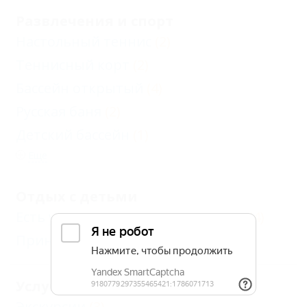
Развлечения и спорт
Настольный теннис
(2)
Теннисный корт
(2)
Бассейн открытый
(4)
Русская баня
(2)
Детский бассейн
(1)
Еще
Отдых с детьми
Есть условия для отдыха с детьми
(4)
Принимаются дети до 5 лет
(2)
Услуги
Экскурсии
(3)