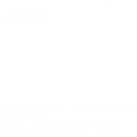
Другие курорты
Широкая Балка (Новороссийск) - 153 км
Джемете (Анапа) - 194 км
Должанская (Ейский Район) - 325 км
ГЛАВНАЯ
КОНТАКТЫ
НОВОСТИ
ПУТЕВОДИТЕЛЬ
© 2006–2026 Отдых.на Кубани.ру — отдых и туризм в Краснодарском
крае и Республике Адыгея.
Компании ООО "На Кубани.ру" принадлежит доменное имя
nakubani.ru на основании "Свидетельства о регистрации доменного
имени", свидетельство о регистрации СМИ –Эл № ФС77-79732 от