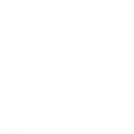
люкс
Комментарии могут оставлять только авторизованные пользователи.
Пожалуйста,
войдите
или
зарегистрируйтесь
.
Четырехместный
Популярные
комфорт
Без посредников
(4)
Четырехместный
Бесплатный Wi-Fi
(3)
люкс с балконом и
панорамным
Бассейн
(4)
видом на море
С животными - разрешено
(3)
Апартаменты с
Детская площадка
(1)
кухней и видом
Возле моря
(2)
на море
Кондиционер
(4)
Двухкомнатный
Недорого
(2)
люкс с кухней и
Сауна, баня
(2)
личной террасой
Эконом
Пляж