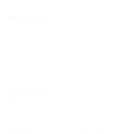
Звездность
Без звезд
(4)
Бронирование с подтверждением от
отеля
(4)
Бронирование только по телефону
(3)
Соседние курорты
Вардане (Сочи) - 43 км
Дагомыс (Сочи) - 43 км
Якорная Щель (Сочи) - 43 км
Агой (Туапсе) - 59 км
СОЧИ - 69 км
Солох-Аул (Сочи) - 83 км
Мацеста (Сочи) - 86 км
Хоста (Сочи) - 86 км
Лермонтово (Туапсе) - 99 км
Адлер (Сочи) - 101 км