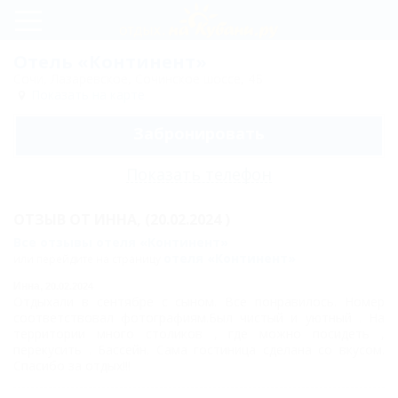
Регистрация
Отель «Континент»
Сочи, Лазаревское, Сочинское шоссе, 4Б
Вход
Показать на карте
Забронировать
Континент
Показать телефон
Цены
ОТЗЫВ ОТ
Номера
ИННА,
(20.02.2024 )
Все отзывы отеля «Континент»
Двухместный
отеля «Континент»
или перейдите на страницу
комфорт
Инна,
20.02.2024
Отдыхали в сентябре с сыном. Все понравилось. Номер
Трехместный
соответствовал фотографиям.Был чистый и уютный . На
территории много столиков , где можно посидеть ,
комфорт
перекусить . Бассейн. Сама гостиница сделана со вкусом.
Спасибо за отдых!!!
Трехместный