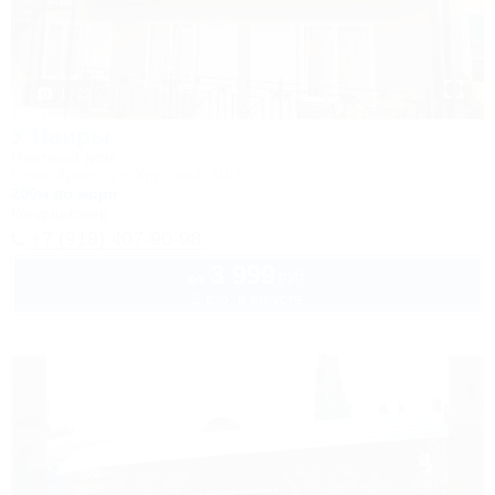
1 / 23
У Наиры
Частный дом
Сочи, Адлер, ул. Крупской, 40/3
200м до моря
Кондиционер
+7 (918) 407-90-98
3 999
руб.
от
2 взр. в августе