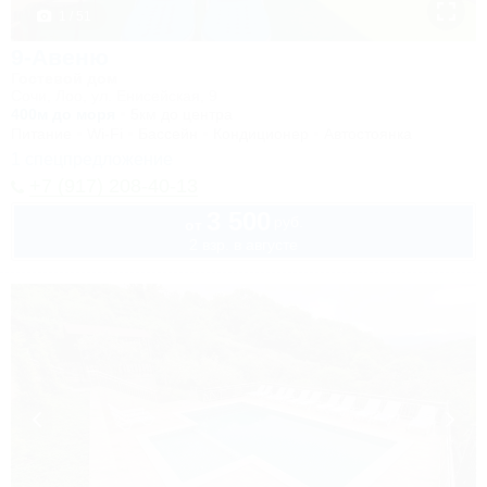
1 / 51
9-Авеню
Гостевой дом
Сочи, Лоо, ул. Енисейская, 9
400м до моря
5км до центра
Питание
Wi-Fi
Бассейн
Кондиционер
Автостоянка
1 спецпредложение
+7 (917) 208-40-13
3 500
руб.
от
2 взр. в августе