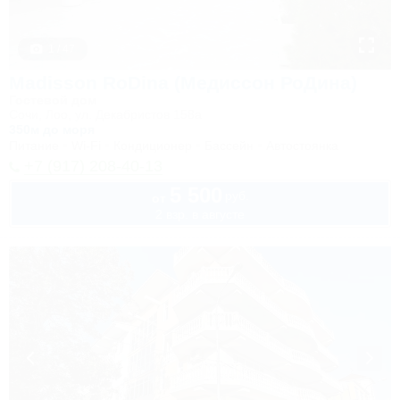
1 / 47
Madisson RoDina (Медиссон РоДина)
Гостевой дом
Сочи, Лоо, ул. Декабристов 158а
350м до моря
Питание
Wi-Fi
Кондиционер
Бассейн
Автостоянка
+7 (917) 208-40-13
5 500
руб.
от
2 взр. в августе