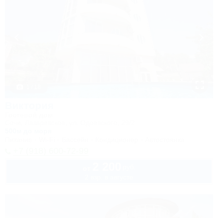
1 / 18
Виктория
Гостевой дом
Сочи, Лазаревское, ул. Одоевского, 29/2
500м до моря
Питание
Wi-Fi
Бассейн
Кондиционер
Автостоянка
+7 (918) 600-72-99
2 200
руб.
от
2 взр. в августе