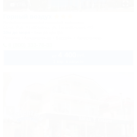
1 / 85
Горный воздух
Лечебно-оздоровительный комплекс
Сочи, Лоо, Атарбеково, ул. Таганрогская, 4/3
10м до моря
5км до центра
Питание
Кондиционер
Бассейн
Автостоянка
8 (800) 333-78-33
4 400
руб.
от
1 взр. в августе