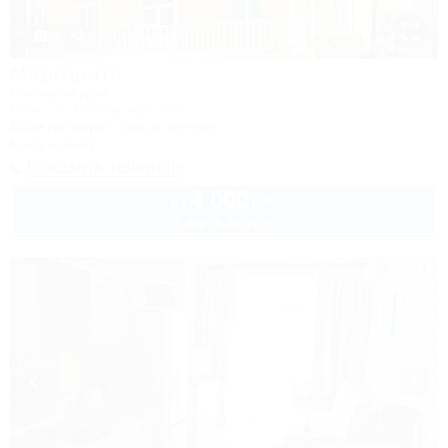
1 / 42
Маргарита
Гостевой дом
Сочи, ул. Полтавская, 21/9
600м до моря
6км до центра
Кондиционер
Показать телефон
4 000
руб.
от
2 взр. в августе