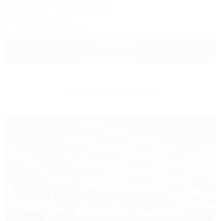
Сочи, Лазаревское, ул. Ушакова
50м до моря
789м до центра
Wi-Fi
Кондиционер
+7 (918) 900-19-70
4 400
руб.
от
2 взр. в августе
Другие объекты Сочи