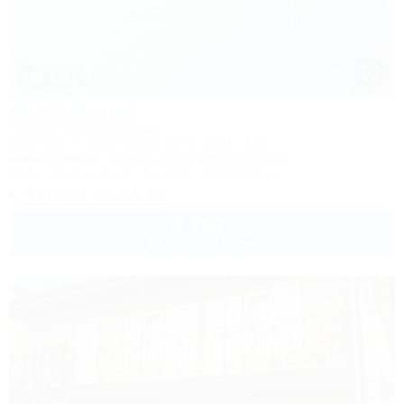
1 / 47
Аполлинария
Частное домовладение
Сочи, Лоо, Горный воздух, СНТ "Бриз", 131
500м до моря
80км до горнолыжной трассы
Wi-Fi
Кондиционер
Бассейн
Автостоянка
+7 (913) 136-61-11
3 700
руб.
от
до 3 взр. в августе