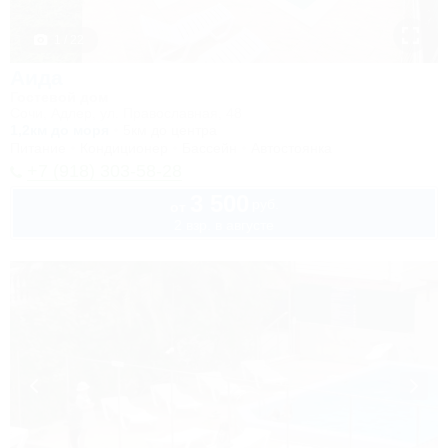
1 / 22
Аида
Гостевой дом
Сочи, Адлер, ул. Православная, 48
1,2км до моря
5км до центра
Питание
Кондиционер
Бассейн
Автостоянка
+7 (918) 303-58-28
3 500
руб.
от
2 взр. в августе