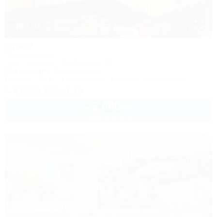
1 / 13
ЭрЭм
Гостевой дом
Сочи, Адлер, ул. Прибрежная, 23
30м до моря
6км до центра
Питание
Wi-Fi
Кондиционер
Бассейн
Автостоянка
8 (800) 101-51-79
3 600
руб.
от
2 взр. в августе