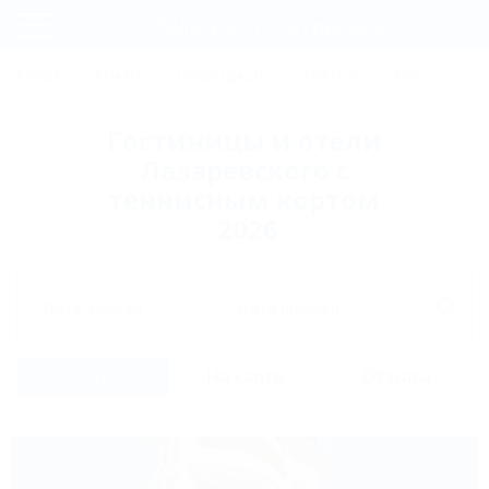
Фильтры и сортировка
Главная
СОЧИ
АНАПА
ГЕЛЕНДЖИК
ТУАПСЕ
ЕЙСК
КР
Регистрация
Гостиницы и отели
Вход
Лазаревского с
теннисным кортом
2026
Дата заезда
Дата выезда
Список
На карте
Отзывы