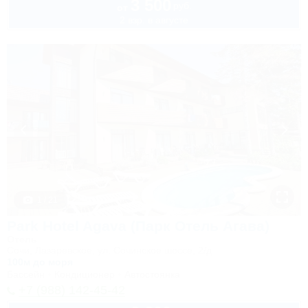
3 500
руб.
от
2 взр. в августе
1 / 21
Park Hotel Agava (Парк Отель Агава)
Отель
Сочи, Лазаревское, ул. Сочинское шоссе, 2/д
100м до моря
Бассейн
Кондиционер
Автостоянка
+7 (988) 142-45-42