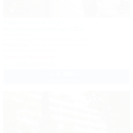
1 / 23
Апартаменты по ул.
Нижнеимеретинская 137а
Апартаменты
Сочи, Адлер, ул. Нижнеимеретинская, 137а
50м до моря
20м до горнолыжной трассы
Кондиционер
Автостоянка
Скидка на проживание!
+7 (916) 180-49-14
6 400
руб.
от
до 6 взр. в августе