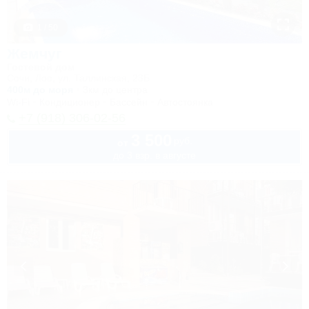
1 / 50
Жемчуг
Гостевой дом
Сочи, Лоо, ул. Таллинская, 23Б
400м до моря
3км до центра
Wi-Fi
Кондиционер
Бассейн
Автостоянка
+7 (918) 306-02-56
3 500
руб.
от
до 3 взр. в августе