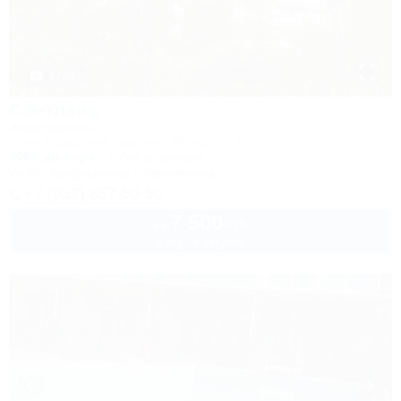
1 / 48
Светлана
Апартаменты
Сочи, Курортный проспект, 75, корпус 1
300м до моря
1,7км до центра
Wi-Fi
Кондиционер
Автостоянка
+7 (952) 857-50-50
7 500
руб.
от
2 взр. в августе