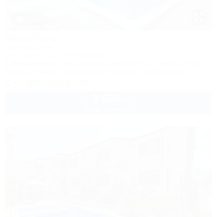
1 / 23
МореЛето
Гостевой дом
Сочи, Адлер, ул. Православная, 31
1,2км до моря
40м до горнолыжной трассы
5км до центра
Питание
Wi-Fi
Кондиционер
Бассейн
Автостоянка
+7 (995) 203-83-43
3 600
руб.
от
2 взр. в августе