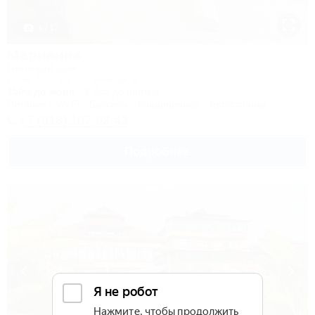
1 / 17
Марианна
Гостевой дом
Сочи, Лоо, ул. Солнечная, 8
150м до моря
2,0км до центра
Питание
Wi-Fi
Бассейн
Кондиционер
Автостоянка
+7 (918) 107-93-43
Подробнее