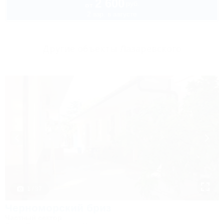
2 600
руб.
от
2 взр. в августе
Другие объекты Лазаревского
1 / 37
Черноморский бриз
Частный сектор