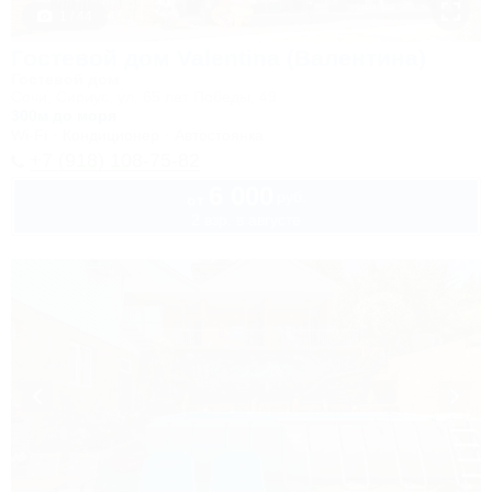
1 / 44
Гостевой дом Valentina (Валентина)
Гостевой дом
Сочи, Сириус, ул. 65 лет Победы, 49
300м до моря
Wi-Fi
Кондиционер
Автостоянка
+7 (918) 108-75-82
6 000
руб.
от
2 взр. в августе