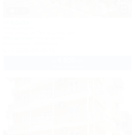
1 / 22
Усадьба
Гостевой дом
Сочи, Адлер, ул. Просвещения, 50а
150м до моря
7км до центра
Кондиционер
Автостоянка
+7 (918) 206-25-73
4 500
руб.
от
2 взр. в августе