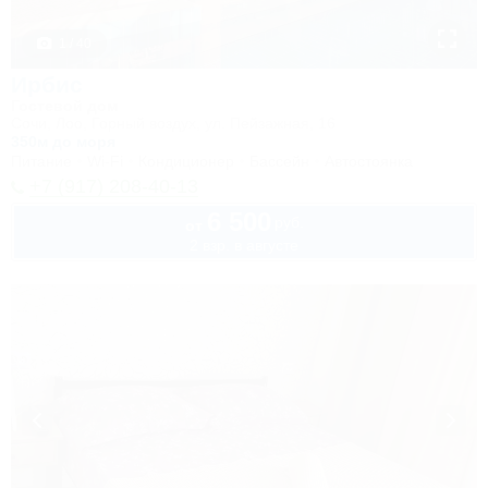
1 / 40
Ирбис
Гостевой дом
Сочи, Лоо, Горный воздух, ул. Пейзажная, 16
350м до моря
Питание
Wi-Fi
Кондиционер
Бассейн
Автостоянка
+7 (917) 208-40-13
6 500
руб.
от
2 взр. в августе