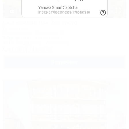
1 / 56
La Terrassa (Ла Терраса)
Бутик-отель
Сочи, Адлер, ул. Камышовая, 25
1,3км до моря
7км до центра
Wi-Fi
Кондиционер
Автостоянка
+7 (918) 143-23-26
Подробнее