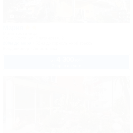
1 / 25
Мария
Мини-гостиница
Сочи, Хоста, ул. Платановая, 2
200м до моря
52км до горнолыжной трассы
Кондиционер
Автостоянка
4 300
руб.
от
2 взр. в августе