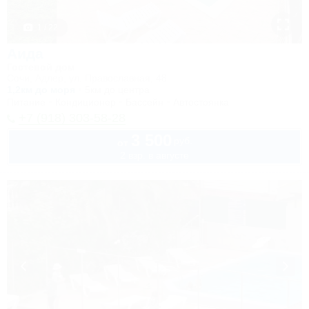
1 / 22
Аида
Гостевой дом
Сочи, Адлер, ул. Православная, 48
1,2км до моря
5км до центра
Питание
Кондиционер
Бассейн
Автостоянка
+7 (918) 303-58-28
3 500
руб.
от
2 взр. в августе