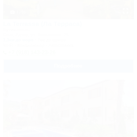
1 / 56
La Terrassa (Ла Терраса)
Бутик-отель
Сочи, Адлер, ул. Камышовая, 25
1,3км до моря
7км до центра
Wi-Fi
Кондиционер
Автостоянка
+7 (918) 143-23-26
Подробнее