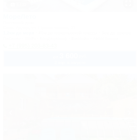
1 / 23
МореЛето
Гостевой дом
Сочи, Адлер, ул. Православная, 31
1,2км до моря
40м до горнолыжной трассы
5км до центра
Питание
Wi-Fi
Кондиционер
Бассейн
Автостоянка
+7 (995) 203-83-43
3 600
руб.
от
2 взр. в августе