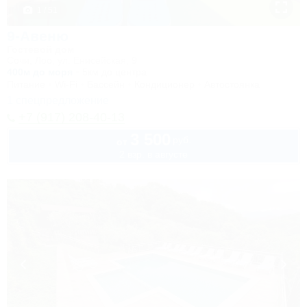
1 / 51
9-Авеню
Гостевой дом
Сочи, Лоо, ул. Енисейская, 9
400м до моря
5км до центра
Питание
Wi-Fi
Бассейн
Кондиционер
Автостоянка
1 спецпредложение
+7 (917) 208-40-13
3 500
руб.
от
2 взр. в августе