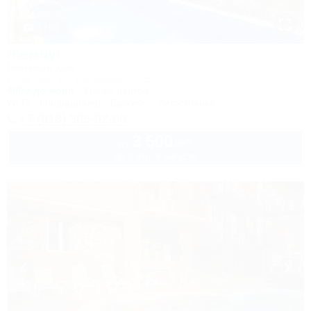
1 / 50
Жемчуг
Гостевой дом
Сочи, Лоо, ул. Таллинская, 23Б
400м до моря
3км до центра
Wi-Fi
Кондиционер
Бассейн
Автостоянка
+7 (918) 306-02-56
3 500
руб.
от
до 3 взр. в августе