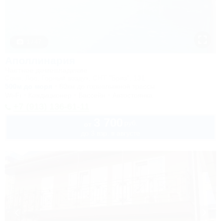
1 / 47
Аполлинария
Частное домовладение
Сочи, Лоо, Горный воздух, СНТ "Бриз", 131
500м до моря
80км до горнолыжной трассы
Wi-Fi
Кондиционер
Бассейн
Автостоянка
+7 (913) 136-61-11
3 700
руб.
от
до 3 взр. в августе