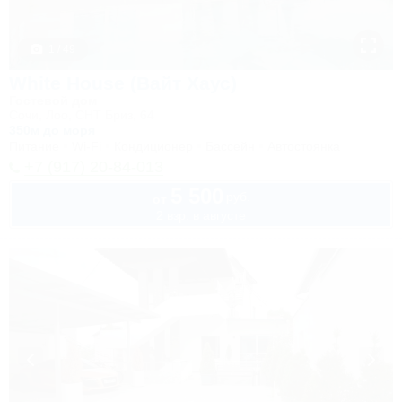
1 / 49
White House (Вайт Хаус)
Гостевой дом
Сочи, Лоо, СНТ Бриз, 64
350м до моря
Питание
Wi-Fi
Кондиционер
Бассейн
Автостоянка
+7 (917) 20-84-013
5 500
руб.
от
2 взр. в августе