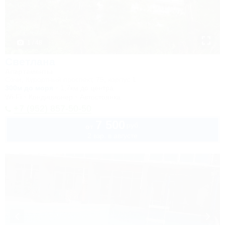
1 / 48
Светлана
Апартаменты
Сочи, Курортный проспект, 75, корпус 1
300м до моря
1,7км до центра
Wi-Fi
Кондиционер
Автостоянка
+7 (952) 857-50-50
7 500
руб.
от
2 взр. в августе