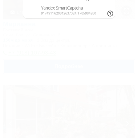
1 / 17
Марианна
Гостевой дом
Сочи, Лоо, ул. Солнечная, 8
150м до моря
2,0км до центра
Питание
Wi-Fi
Бассейн
Кондиционер
Автостоянка
+7 (918) 107-93-43
Подробнее