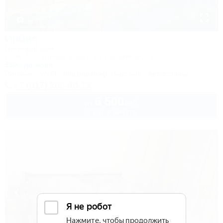
1 / 40
Ирбис
Гостевой дом
Сочи, Лоо, Горный воздух, ул. Пейзажная, 16
350м до моря
Питание
Wi-Fi
Кондиционер
Бассейн
Автостоянка
+7 (917) 208-40-13
6 500
руб.
от
2 взр. в августе