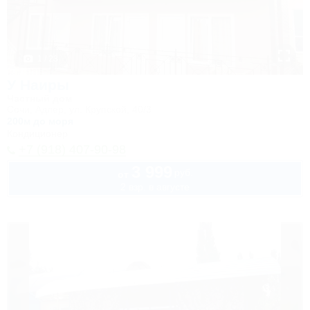
1 / 23
У Наиры
Частный дом
Сочи, Адлер, ул. Крупской, 40/3
200м до моря
Кондиционер
+7 (918) 407-90-98
3 999
руб.
от
2 взр. в августе