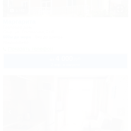
1 / 42
Маргарита
Гостевой дом
Сочи, ул. Полтавская, 21/9
600м до моря
6км до центра
Кондиционер
Показать телефон
4 000
руб.
от
2 взр. в августе