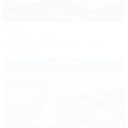
1 / 13
ЭрЭм
Гостевой дом
Сочи, Адлер, ул. Прибрежная, 23
30м до моря
6км до центра
Питание
Wi-Fi
Кондиционер
Бассейн
Автостоянка
8 (800) 101-51-79
5 600
руб.
от
2 взр. в августе