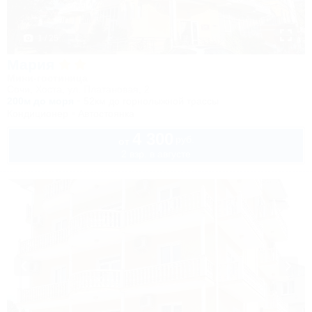
1 / 25
Мария
Мини-гостиница
Сочи, Хоста, ул. Платановая, 2
200м до моря
52км до горнолыжной трассы
Кондиционер
Автостоянка
4 300
руб.
от
2 взр. в августе