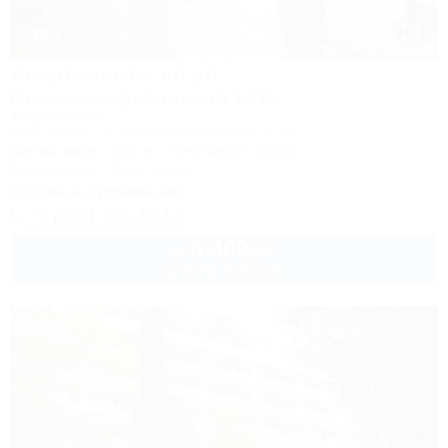
1 / 23
Апартаменты по ул.
Нижнеимеретинская 137а
Апартаменты
Сочи, Адлер, ул. Нижнеимеретинская, 137а
50м до моря
20м до горнолыжной трассы
Кондиционер
Автостоянка
Скидка на проживание!
+7 (916) 180-49-14
6 400
руб.
от
до 6 взр. в августе