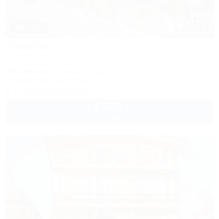
1 / 22
Усадьба
Гостевой дом
Сочи, Адлер, ул. Просвещения, 50а
150м до моря
7км до центра
Кондиционер
Автостоянка
+7 (918) 206-25-73
4 500
руб.
от
2 взр. в августе