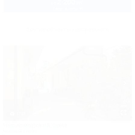
2 200
руб.
от
2 взр. в августе
Другие объекты Лазаревского
1 / 37
Черноморский бриз
Частный сектор