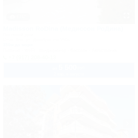
1 / 47
Madisson RoDina (Медиссон РоДина)
Гостевой дом
Сочи, Лоо, ул. Декабристов 158а
350м до моря
Питание
Wi-Fi
Кондиционер
Бассейн
Автостоянка
+7 (917) 208-40-13
5 500
руб.
от
2 взр. в августе