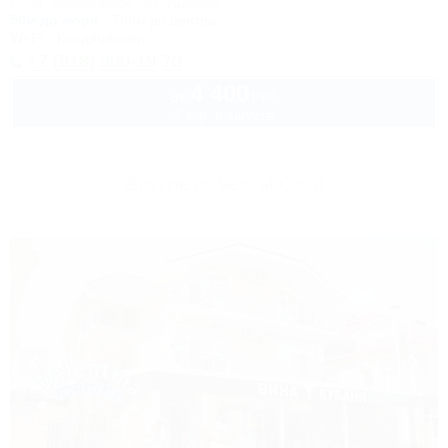
Сочи, Лазаревское, ул. Ушакова
50м до моря
789м до центра
Wi-Fi
Кондиционер
+7 (918) 900-19-70
4 400
руб.
от
2 взр. в августе
Другие объекты Сочи