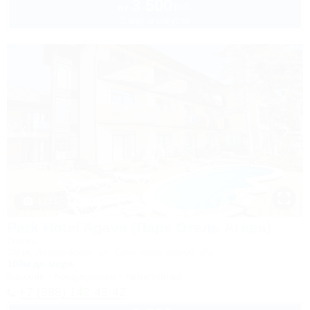
3 500
руб.
от
2 взр. в августе
1 / 21
Park Hotel Agava (Парк Отель Агава)
Отель
Сочи, Лазаревское, ул. Сочинское шоссе, 2/д
100м до моря
Бассейн
Кондиционер
Автостоянка
+7 (988) 142-45-42