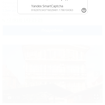
Бутик-отель
Сочи, Адлер, ул. Камышовая, 25
1,3км до моря
7км до центра
Wi-Fi
Кондиционер
Автостоянка
+7 (918) 143-23-26
Подробнее
1 / 13