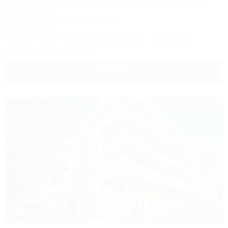
Madisson RoDina (Медиссон РоДина)
Гостевой дом
Сочи, Лоо, ул. Декабристов 158а
350м до моря
Питание
Wi-Fi
Кондиционер
Бассейн
Автостоянка
+7 (917) 208-40-13
5 500
руб.
от
2 взр. в августе
1 / 25