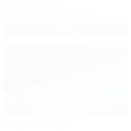
Сочи, Адлер, ул. Православная, 48
1,2км до моря
5км до центра
Питание
Кондиционер
Бассейн
Автостоянка
+7 (918) 303-58-28
3 500
руб.
от
2 взр. в августе
1 / 28
Квартира на Чкалова
Квартира