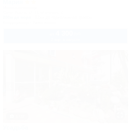
Мария
Мини-гостиница
Сочи, Хоста, ул. Платановая, 2
200м до моря
52км до горнолыжной трассы
Кондиционер
Автостоянка
4 300
руб.
от
2 взр. в августе
1 / 22
Усадьба