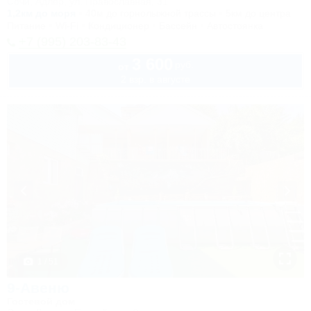
Сочи, Адлер, ул. Православная, 31
1,2км до моря
40м до горнолыжной трассы
5км до центра
Питание
Wi-Fi
Кондиционер
Бассейн
Автостоянка
+7 (995) 203-83-43
3 600
руб.
от
2 взр. в августе
1 / 51
9-Авеню
Гостевой дом