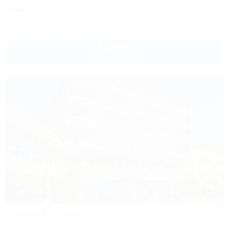
Сочи, Сириус, ул. 65 лет Победы, 49
300м до моря
Wi-Fi
Кондиционер
Автостоянка
+7 (918) 108-75-82
6 000
руб.
от
2 взр. в августе
1 / 85
Горный воздух
Лечебно-оздоровительный комплекс