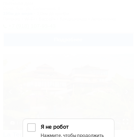
Гостевой дом
Сочи, Лоо, ул. Солнечная, 8
150м до моря
2,0км до центра
Питание
Wi-Fi
Бассейн
Кондиционер
Автостоянка
+7 (918) 107-93-43
Подробнее
1 / 56
La Terrassa (Ла Терраса)