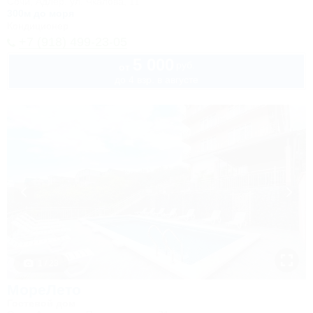
Сочи, Адлер, ул. Чкалова, 11
300м до моря
Кондиционер
+7 (918) 499-23-05
5 000
руб.
от
до 4 взр. в августе
1 / 23
МореЛето
Гостевой дом