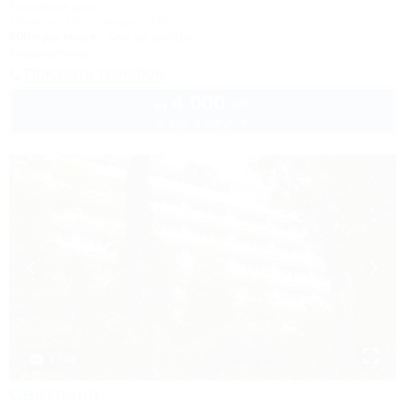
Гостевой дом
Сочи, ул. Полтавская, 21/9
600м до моря
6км до центра
Кондиционер
Показать телефон
4 000
руб.
от
2 взр. в августе
1 / 48
Светлана