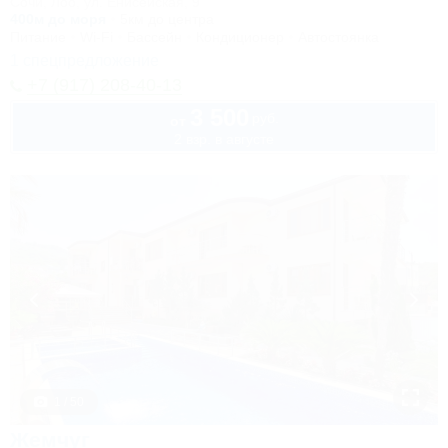
Сочи, Лоо, ул. Енисейская, 9
400м до моря
5км до центра
Питание
Wi-Fi
Бассейн
Кондиционер
Автостоянка
1 спецпредложение
+7 (917) 208-40-13
3 500
руб.
от
2 взр. в августе
1 / 50
Жемчуг