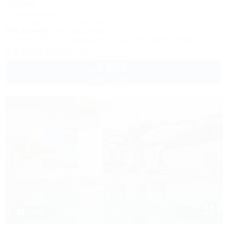
ЭрЭм
Гостевой дом
Сочи, Адлер, ул. Прибрежная, 23
30м до моря
6км до центра
Питание
Wi-Fi
Кондиционер
Бассейн
Автостоянка
8 (800) 101-51-79
3 600
руб.
от
2 взр. в августе
1 / 49