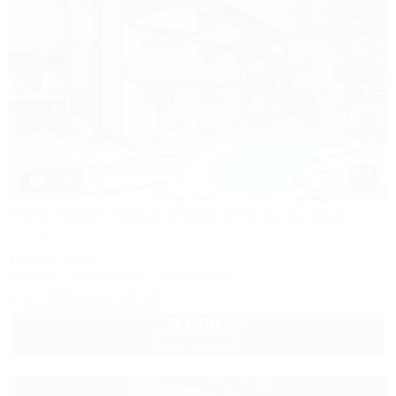
1 / 21
Park Hotel Agava (Парк Отель Агава)
Отель
Сочи, Лазаревское, ул. Сочинское шоссе, 2/д
100м до моря
Бассейн
Кондиционер
Автостоянка
+7 (988) 142-45-42
2 600
руб.
от
2 взр. в августе