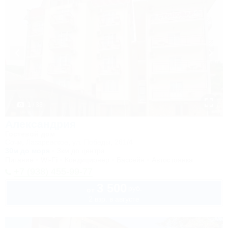
1 / 33
Александрия
Гостевой дом
Сочи, Лазаревское, ул. Победы, 261/4
30м до моря
3км до центра
Питание
Wi-Fi
Кондиционер
Бассейн
Автостоянка
+7 (938) 455-99-77
3 500
руб.
от
2 взр. в августе