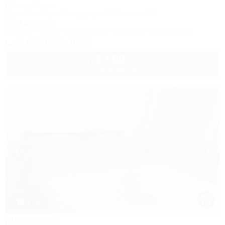
Гостевой дом
Сочи, Лоо, Горный воздух, ул. Пейзажная, 16
350м до моря
Питание
Wi-Fi
Кондиционер
Бассейн
Автостоянка
+7 (917) 208-40-13
6 500
руб.
от
2 взр. в августе
1 / 17
Марианна