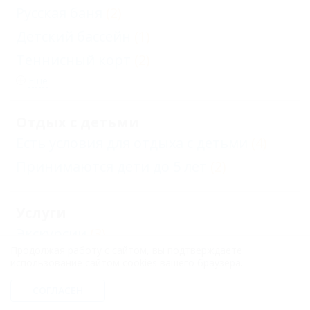
Русская баня
(2)
Детский бассейн
(1)
Теннисный корт
(2)
Еще
Отдых с детьми
Есть условия для отдыха с детьми
(4)
Принимаются дети до 5 лет
(2)
Услуги
Экскурсии
(3)
Продолжая работу с сайтом, вы подтверждаете
Кафе при отеле
(1)
использование сайтом cookies вашего браузера.
Доступ в Интернет
(3)
СОГЛАСЕН
Прачечная
(4)