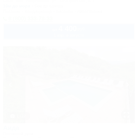
Сочи, Лоо, Атарбеково, ул. Таганрогская, 4/3
10м до моря
5км до центра
Питание
Кондиционер
Бассейн
Автостоянка
8 (800) 333-78-33
4 400
руб.
от
1 взр. в августе
1 / 22
Аида
Гостевой дом