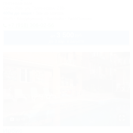
Гостевой дом
Сочи, Лоо, ул. Таллинская, 23Б
400м до моря
3км до центра
Wi-Fi
Кондиционер
Бассейн
Автостоянка
+7 (918) 306-02-56
3 500
руб.
от
до 3 взр. в августе
1 / 40
Ирбис