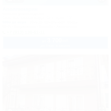
Аполлинария
Частное домовладение
Сочи, Лоо, Горный воздух, СНТ "Бриз", 131
500м до моря
80км до горнолыжной трассы
Wi-Fi
Кондиционер
Бассейн
Автостоянка
+7 (913) 136-61-11
3 700
руб.
от
до 3 взр. в августе
1 / 23