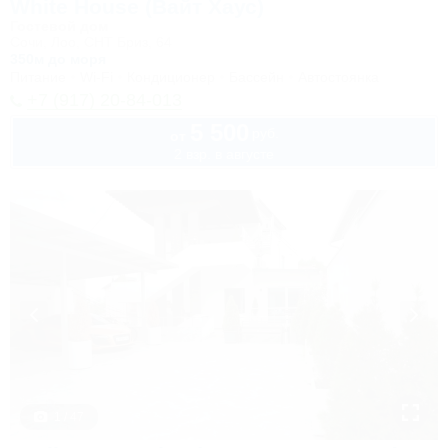
White House (Вайт Хаус)
Гостевой дом
Сочи, Лоо, СНТ Бриз, 64
350м до моря
Питание
Wi-Fi
Кондиционер
Бассейн
Автостоянка
+7 (917) 20-84-013
5 500
руб.
от
2 взр. в августе
1 / 47