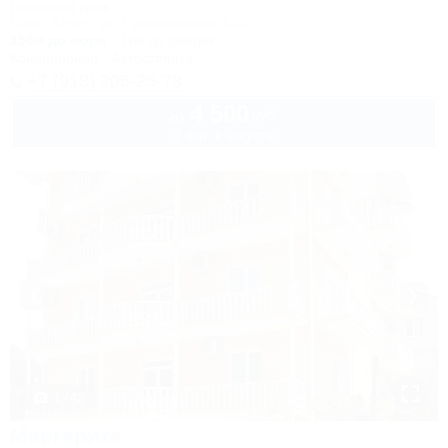
Гостевой дом
Сочи, Адлер, ул. Просвещения, 50а
150м до моря
7км до центра
Кондиционер
Автостоянка
+7 (918) 206-25-73
4 500
руб.
от
2 взр. в августе
1 / 42
Маргарита