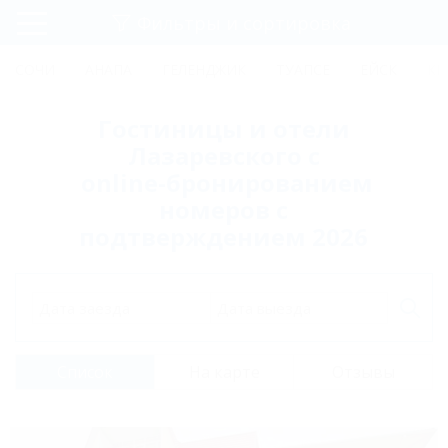
Фильтры и сортировка
Главная
СОЧИ
АНАПА
ГЕЛЕНДЖИК
ТУАПСЕ
ЕЙСК
КР
Регистрация
Гостиницы и отели
Вход
Лазаревского с
online-бронированием
номеров с
подтверждением 2026
Дата заезда
Дата выезда
Список
На карте
Отзывы