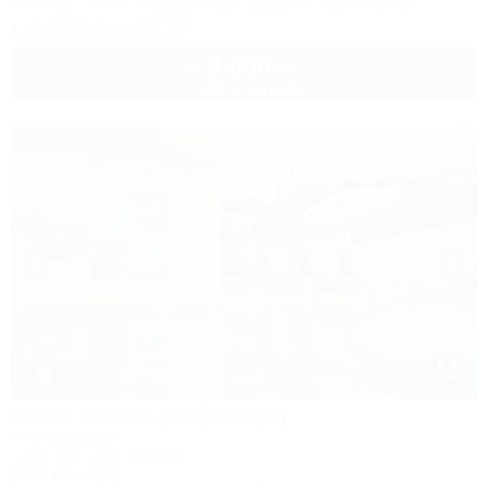
Питание
Wi-Fi
Кондиционер
Бассейн
Автостоянка
8 (800) 101-51-79
3 600
руб.
от
2 взр. в августе
1 / 49
White House (Вайт Хаус)
Гостевой дом
Сочи, Лоо, СНТ Бриз, 64
350м до моря