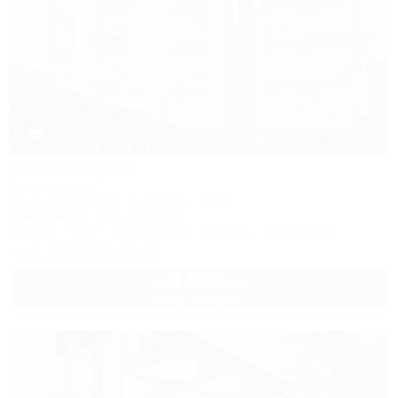
1 / 33
Александрия
Гостевой дом
Сочи, Лазаревское, ул. Победы, 261/4
30м до моря
3км до центра
Питание
Wi-Fi
Кондиционер
Бассейн
Автостоянка
+7 (938) 455-99-77
3 500
руб.
от
2 взр. в августе