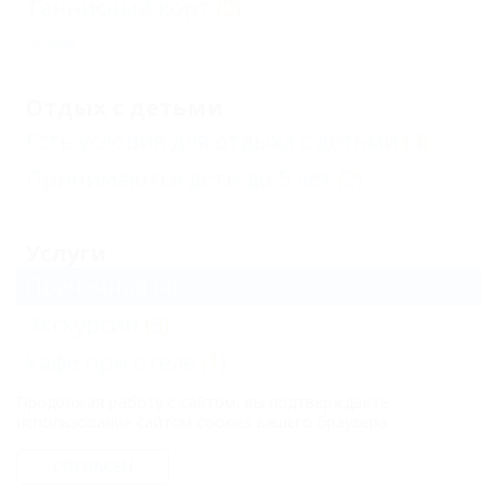
Теннисный корт
(2)
Еще
Отдых с детьми
Есть условия для отдыха с детьми
(4)
Принимаются дети до 5 лет
(2)
Услуги
Прачечная
(4)
Экскурсии
(3)
Кафе при отеле
(1)
Доступ в Интернет
(3)
Продолжая работу с сайтом, вы подтверждаете
использование сайтом cookies вашего браузера.
Бар при отеле
(1)
СОГЛАСЕН
Еще