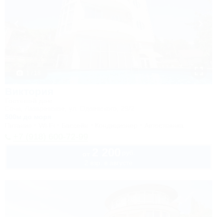
1 / 18
Виктория
Гостевой дом
Сочи, Лазаревское, ул. Одоевского, 29/2
500м до моря
Питание
Wi-Fi
Бассейн
Кондиционер
Автостоянка
+7 (918) 600-72-99
2 200
руб.
от
2 взр. в августе