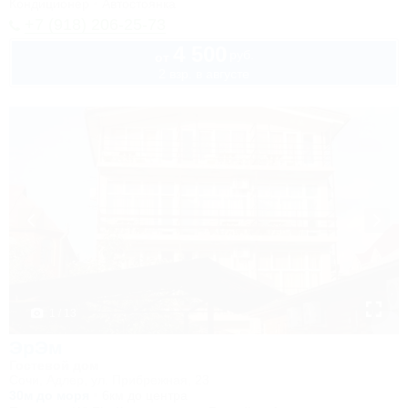
Кондиционер
Автостоянка
+7 (918) 206-25-73
4 500
руб.
от
2 взр. в августе
1 / 13
ЭрЭм
Гостевой дом
Сочи, Адлер, ул. Прибрежная, 23
30м до моря
6км до центра