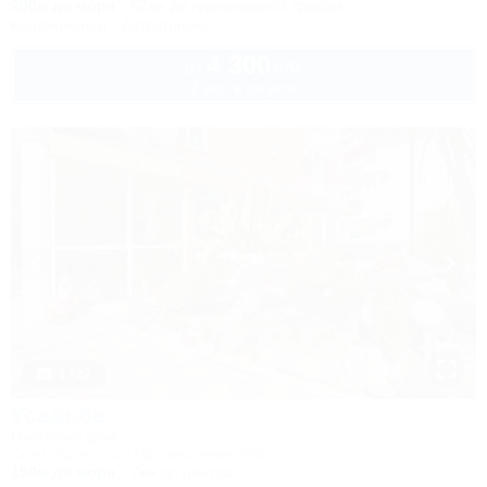
200м до моря
52км до горнолыжной трассы
Кондиционер
Автостоянка
4 300
руб.
от
2 взр. в августе
1 / 22
Усадьба
Гостевой дом
Сочи, Адлер, ул. Просвещения, 50а
150м до моря
7км до центра