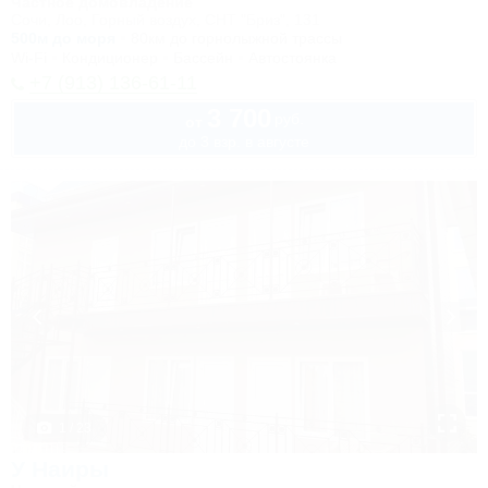
Частное домовладение
Сочи, Лоо, Горный воздух, СНТ "Бриз", 131
500м до моря
80км до горнолыжной трассы
Wi-Fi
Кондиционер
Бассейн
Автостоянка
+7 (913) 136-61-11
3 700
руб.
от
до 3 взр. в августе
1 / 23
У Наиры