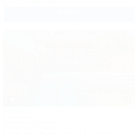
+7 (918) 108-75-82
6 000
руб.
от
2 взр. в августе
1 / 51
9-Авеню
Гостевой дом
Сочи, Лоо, ул. Енисейская, 9
400м до моря
5км до центра
Питание
Wi-Fi
Бассейн
Кондиционер
Автостоянка