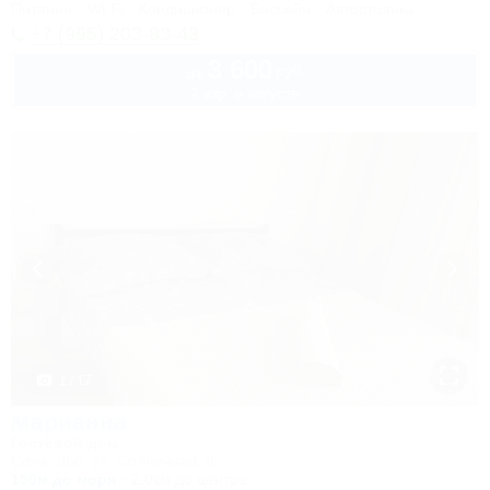
Питание
Wi-Fi
Кондиционер
Бассейн
Автостоянка
+7 (995) 203-83-43
3 600
руб.
от
2 взр. в августе
1 / 17
Марианна
Гостевой дом
Сочи, Лоо, ул. Солнечная, 8
150м до моря
2,0км до центра