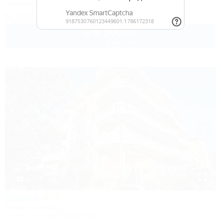
Питание
Wi-Fi
Кондиционер
Бассейн
Автостоянка
+7 (917) 208-40-13
6 500
руб.
от
2 взр. в августе
1 / 25
Мария
Мини-гостиница
Сочи, Хоста, ул. Платановая, 2