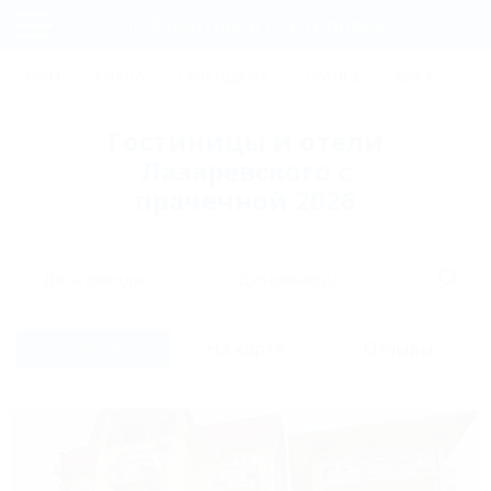
Фильтры и сортировка
Главная
СОЧИ
АНАПА
ГЕЛЕНДЖИК
ТУАПСЕ
ЕЙСК
КР
Регистрация
Гостиницы и отели
Вход
Лазаревского с
прачечной 2026
Дата заезда
Дата выезда
Список
На карте
Отзывы