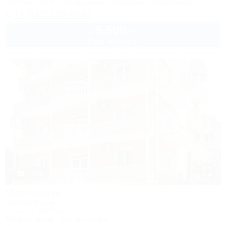
Питание
Wi-Fi
Кондиционер
Бассейн
Автостоянка
+7 (917) 208-40-13
5 500
руб.
от
2 взр. в августе
1 / 42
Маргарита
Гостевой дом
Сочи, ул. Полтавская, 21/9
600м до моря
6км до центра