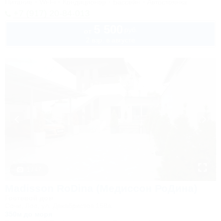
Питание
Wi-Fi
Кондиционер
Бассейн
Автостоянка
+7 (917) 20-84-013
5 500
руб.
от
2 взр. в августе
1 / 47
Madisson RoDina (Медиссон РоДина)
Гостевой дом
Сочи, Лоо, ул. Декабристов 158а
350м до моря