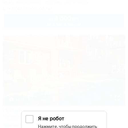
Wi-Fi
Кондиционер
Бассейн
Автостоянка
+7 (918) 306-02-56
3 500
руб.
от
до 3 взр. в августе
1 / 40
Ирбис
Гостевой дом
Сочи, Лоо, Горный воздух, ул. Пейзажная, 16
350м до моря