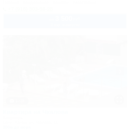
Питание
Кондиционер
Бассейн
Автостоянка
+7 (918) 303-58-28
3 500
руб.
от
2 взр. в августе
1 / 28
Квартира на Чкалова
Квартира
Сочи, Адлер, ул. Чкалова, 11
300м до моря