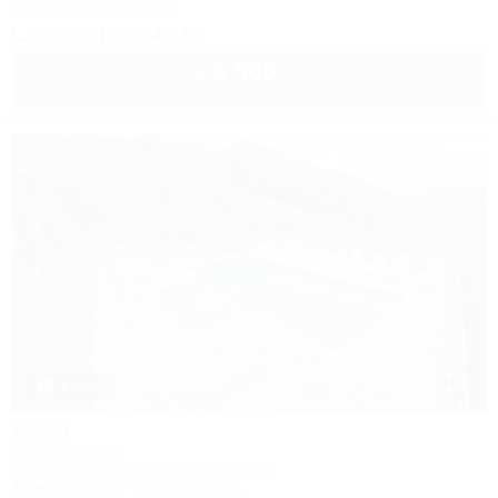
1 спецпредложение
+7 (917) 208-40-13
3 500
руб.
от
2 взр. в августе
1 / 22
Аида
Гостевой дом
Сочи, Адлер, ул. Православная, 48
1,2км до моря
5км до центра