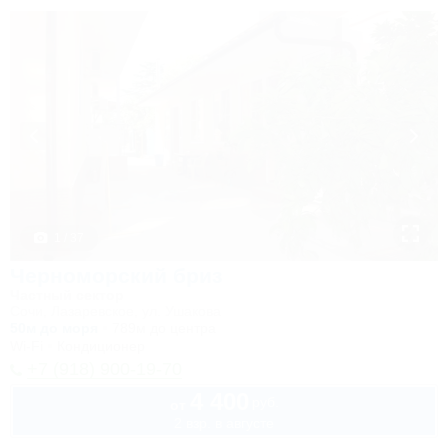
1 / 37
Черноморский бриз
Частный сектор
Сочи, Лазаревское, ул. Ушакова
50м до моря
789м до центра
Wi-Fi
Кондиционер
+7 (918) 900-19-70
4 400
руб.
от
2 взр. в августе